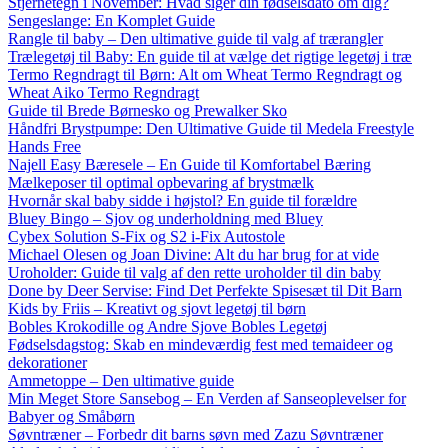
Stjernetegn i November: Hvad siger din fødselsdato om dig?
Sengeslange: En Komplet Guide
Rangle til baby – Den ultimative guide til valg af trærangler
Trælegetøj til Baby: En guide til at vælge det rigtige legetøj i træ
Termo Regndragt til Børn: Alt om Wheat Termo Regndragt og
Wheat Aiko Termo Regndragt
Guide til Brede Børnesko og Prewalker Sko
Håndfri Brystpumpe: Den Ultimative Guide til Medela Freestyle
Hands Free
Najell Easy Bæresele – En Guide til Komfortabel Bæring
Mælkeposer til optimal opbevaring af brystmælk
Hvornår skal baby sidde i højstol? En guide til forældre
Bluey Bingo – Sjov og underholdning med Bluey
Cybex Solution S-Fix og S2 i-Fix Autostole
Michael Olesen og Joan Divine: Alt du har brug for at vide
Uroholder: Guide til valg af den rette uroholder til din baby
Done by Deer Servise: Find Det Perfekte Spisesæt til Dit Barn
Kids by Friis – Kreativt og sjovt legetøj til børn
Bobles Krokodille og Andre Sjove Bobles Legetøj
Fødselsdagstog: Skab en mindeværdig fest med temaideer og
dekorationer
Ammetoppe – Den ultimative guide
Min Meget Store Sansebog – En Verden af Sanseoplevelser for
Babyer og Småbørn
Søvntræner – Forbedr dit barns søvn med Zazu Søvntræner