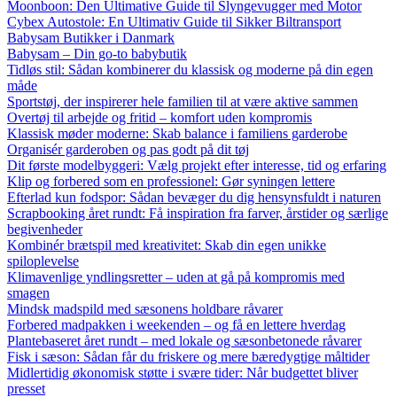
Moonboon: Den Ultimative Guide til Slyngevugger med Motor
Cybex Autostole: En Ultimativ Guide til Sikker Biltransport
Babysam Butikker i Danmark
Babysam – Din go-to babybutik
Tidløs stil: Sådan kombinerer du klassisk og moderne på din egen
måde
Sportstøj, der inspirerer hele familien til at være aktive sammen
Overtøj til arbejde og fritid – komfort uden kompromis
Klassisk møder moderne: Skab balance i familiens garderobe
Organisér garderoben og pas godt på dit tøj
Dit første modelbyggeri: Vælg projekt efter interesse, tid og erfaring
Klip og forbered som en professionel: Gør syningen lettere
Efterlad kun fodspor: Sådan bevæger du dig hensynsfuldt i naturen
Scrapbooking året rundt: Få inspiration fra farver, årstider og særlige
begivenheder
Kombinér brætspil med kreativitet: Skab din egen unikke
spiloplevelse
Klimavenlige yndlingsretter – uden at gå på kompromis med
smagen
Mindsk madspild med sæsonens holdbare råvarer
Forbered madpakken i weekenden – og få en lettere hverdag
Plantebaseret året rundt – med lokale og sæsonbetonede råvarer
Fisk i sæson: Sådan får du friskere og mere bæredygtige måltider
Midlertidig økonomisk støtte i svære tider: Når budgettet bliver
presset