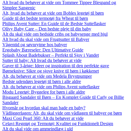
Alt hvad du behøver at vide om Tommee Tippee Blespand og
Simplee Sangenic
Alt, hvad du behøver at vide om Bobles legetøj til børn
Guide til det bedste termotøj fra Wheat til børn
Philips Avent Sutter: En Guide til de Bedste Sutteflasker
Olívy Baby Care – Den bedste pleje til din baby
Alt du skal vide om bedside cribs og babysenge med hjul
Alt hvad du skal vide om Frugtsutter til Babyer
Vågentid og søvnrytme hos babyer
Ergobaby Bæreseler: Den Ultimative Guide
Splash About Badebukser – Perfekt til Sjov i Vandet
Sutter til baby: Alt hvad du behøver at vide
Gaver til 3-årige: Ideer og inspiration til den perfekte gave
Børneknive: Sikre og sjove knive til børn i køkkenet
Alt, du behøver at vide om Medela Brystpumper
Bedste udendørs legetøj til børn i alle aldre
Alt, du behøver at vide om Philips Avent sutteflasker
Modu Legetøj: Byggeleg for børn i alle aldre
Bisgaard Sandaler til Børn – En Komplet Guide til Carly og Billie
Sandaler
Hvornår og hvordan skal man bade en baby?
Vådliggerlagen: Alt, du skal vide om vådlagen til babyer og børn
Maxi Cosi Pearl 360: Alt du behøver at vide
Celavi Regntøj og Termotøj: Kvalitet og Funktionelt Design
Alt du skal vide om ammeindlæg i uld