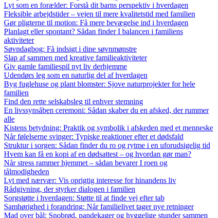
Lyt som en forælder: Forstå dit barns perspektiv i hverdagen
Fleksible arbejdstider – vejen til mere kvalitetstid med familien
Gør pligterne til motion: Få mere bevægelse ind i hverdagen
Planlagt eller spontant? Sådan finder I balancen i familiens
aktiviteter
Søvndagbog: Få indsigt i dine søvnmønstre
Slap af sammen med kreative familieaktiviteter
Giv gamle familiespil nyt liv derhjemme
Udendørs leg som en naturlig del af hverdagen
Byg fuglehuse og plant blomster: Sjove naturprojekter for hele
familien
Find den rette selskabsleg til enhver stemning
En livssynsåben ceremoni: Sådan skaber du en afsked, der rummer
alle
Kistens betydning: Praktik og symbolik i afskeden med et menneske
Når følelserne svinger: Typiske reaktioner efter et dødsfald
Struktur i sorgen: Sådan finder du ro og rytme i en uforudsigelig tid
Hvem kan få en kopi af en dødsattest – og hvordan gør man?
Når stress rammer hjemmet – sådan bevarer I roen og
tålmodigheden
Lyt med nærvær: Vis oprigtig interesse for hinandens liv
Rådgivning, der styrker dialogen i familien
Sorgstøtte i hverdagen: Støtte til at finde vej efter tab
Samhørighed i forandring: Når familielivet tager nye retninger
Mad over bål: Snobrød, pandekager og hyggelige stunder sammen