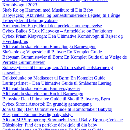
Kombivogn i 2023
Skab Ro og Harmoni med Musikuro til Din Baby
Babylegetøj: Aktivitets- og Sansestimulerende Legetøj til 1-årige
Løbecykler til børn og voksne
Ammepuder: En guide til den perfekte ammeoplevelse
Cybex Balios S Lux Klapvogn – Anmeldelse og Funktioner
Cybex Priam Klapvogn: Den Ultimative Kombivogn til Rejser og
Hverdagsbrug
Alt hvad du skal vide om Emmaljunga Barnevogne
Skråstole og Vippestole til Babyer: En Komplet Guide
Babysam Gummistøvler til Børn: En Komplet Guide til at Vælge de
Perfekte Gummistøvler
Solbeskyttelse til barnevognen: Alt om solsejl, solskærme og
parasoller
Drikkedunke og Madkasser til Børn: En Komplet Guide
Læringstårnet – Den Ultimative Guide til Småbørns Læring
Alt hvad du skal vide om Barnevognsseler
Alt hvad du skal vide om Rockit Barnevogn
Babysko: Den Ultimative Guide til Sko til Babyer og Børn
Cybex Sirona Autostol: En grundig gennemgang
Joha Uldtøj: Den Ultimative Guide til Komfortabelt Babytøj
Blespand – En uundværlig babyudstyr
Alt om MP Strømper og Strømpebukser til Baby, Børn og Voksne
Dåbskjoler: Find den perfekte dåbskjole til din baby