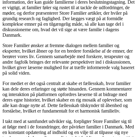
information, der kan guide familierne i deres beslutningstagning. Det
er vigtigt, at familier føler sig rustet til at tackle de udfordringer, de
møder, og derfor præsenterer Store Familier artikler, der hviler på
grundig research og faglighed. Der lægges vægt på at formidle
komplekse emner på en tilgængelig måde, så alle kan tage del i
diskussionerne om, hvad det vil sige at være familie i dagens
Danmark.
Store Familier ønsker at fremme dialogen mellem familier og
eksperter, hvilket åbner op for en bredere forståelse af de emner, der
berører vores liv. Gennem samarbejde med forskere, terapeuter og
andre fagfolk bringes der relevante perspektiver ind i diskussionen,
hvilket giver læserne mulighed for at træffe informerede valg baseret
på solid viden.
For mediet er det også centralt at skabe et fællesskab, hvor familier
kan dele deres erfaringer og støtte hinanden. Gennem kommentarer
og interaktion på platformen opfordres læserne til at bidrage med
deres egne historier, hvilket skaber en rig mosaik af oplevelser, som
alle kan drage nytte af. Dette fællesskab tilskynder til åbenhed og
forståelse, hvilket er fundamentalt for et harmonisk familieliv.
I takt med at samfundet udvikler sig, forpligter Store Familier sig til
at følge med i de forandringer, der påvirker familier i Danmark. Med
en konstant opdatering af indhold og en vilje til at tilpasse sig nye