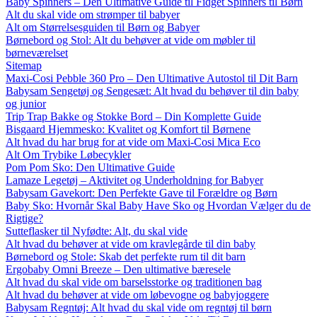
Baby Spinners – Den Ultimative Guide til Fidget Spinners til Børn
Alt du skal vide om strømper til babyer
Alt om Størrelsesguiden til Børn og Babyer
Børnebord og Stol: Alt du behøver at vide om møbler til
børneværelset
Sitemap
Maxi-Cosi Pebble 360 Pro – Den Ultimative Autostol til Dit Barn
Babysam Sengetøj og Sengesæt: Alt hvad du behøver til din baby
og junior
Trip Trap Bakke og Stokke Bord – Din Komplette Guide
Bisgaard Hjemmesko: Kvalitet og Komfort til Børnene
Alt hvad du har brug for at vide om Maxi-Cosi Mica Eco
Alt Om Trybike Løbecykler
Pom Pom Sko: Den Ultimative Guide
Lamaze Legetøj – Aktivitet og Underholdning for Babyer
Babysam Gavekort: Den Perfekte Gave til Forældre og Børn
Baby Sko: Hvornår Skal Baby Have Sko og Hvordan Vælger du de
Rigtige?
Sutteflasker til Nyfødte: Alt, du skal vide
Alt hvad du behøver at vide om kravlegårde til din baby
Børnebord og Stole: Skab det perfekte rum til dit barn
Ergobaby Omni Breeze – Den ultimative bæresele
Alt hvad du skal vide om barselsstorke og traditionen bag
Alt hvad du behøver at vide om løbevogne og babyjoggere
Babysam Regntøj: Alt hvad du skal vide om regntøj til børn