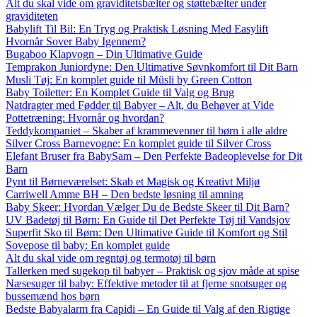
Alt du skal vide om graviditetsbælter og støttebælter under
graviditeten
Babylift Til Bil: En Tryg og Praktisk Løsning Med Easylift
Hvornår Sover Baby Igennem?
Bugaboo Klapvogn – Din Ultimative Guide
Temprakon Juniordyne: Den Ultimative Søvnkomfort til Dit Barn
Musli Tøj: En komplet guide til Müsli by Green Cotton
Baby Toiletter: En Komplet Guide til Valg og Brug
Natdragter med Fødder til Babyer – Alt, du Behøver at Vide
Pottetræning: Hvornår og hvordan?
Teddykompaniet – Skaber af krammevenner til børn i alle aldre
Silver Cross Barnevogne: En komplet guide til Silver Cross
Elefant Bruser fra BabySam – Den Perfekte Badeoplevelse for Dit
Barn
Pynt til Børneværelset: Skab et Magisk og Kreativt Miljø
Carriwell Amme BH – Den bedste løsning til amning
Baby Skeer: Hvordan Vælger Du de Bedste Skeer til Dit Barn?
UV Badetøj til Børn: En Guide til Det Perfekte Tøj til Vandsjov
Superfit Sko til Børn: Den Ultimative Guide til Komfort og Stil
Sovepose til baby: En komplet guide
Alt du skal vide om regntøj og termotøj til børn
Tallerken med sugekop til babyer – Praktisk og sjov måde at spise
Næsesuger til baby: Effektive metoder til at fjerne snotsuger og
bussemænd hos børn
Bedste Babyalarm fra Capidi – En Guide til Valg af den Rigtige