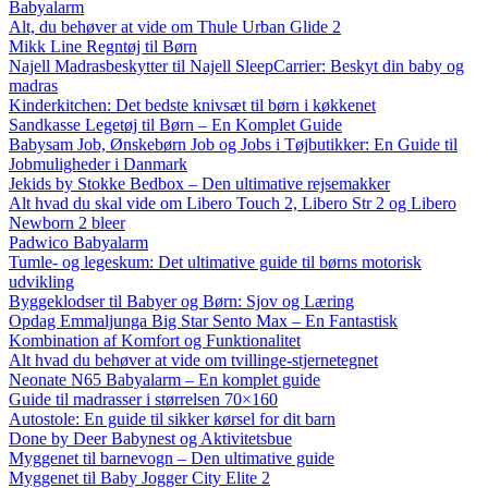
Babyalarm
Alt, du behøver at vide om Thule Urban Glide 2
Mikk Line Regntøj til Børn
Najell Madrasbeskytter til Najell SleepCarrier: Beskyt din baby og
madras
Kinderkitchen: Det bedste knivsæt til børn i køkkenet
Sandkasse Legetøj til Børn – En Komplet Guide
Babysam Job, Ønskebørn Job og Jobs i Tøjbutikker: En Guide til
Jobmuligheder i Danmark
Jekids by Stokke Bedbox – Den ultimative rejsemakker
Alt hvad du skal vide om Libero Touch 2, Libero Str 2 og Libero
Newborn 2 bleer
Padwico Babyalarm
Tumle- og legeskum: Det ultimative guide til børns motorisk
udvikling
Byggeklodser til Babyer og Børn: Sjov og Læring
Opdag Emmaljunga Big Star Sento Max – En Fantastisk
Kombination af Komfort og Funktionalitet
Alt hvad du behøver at vide om tvillinge-stjernetegnet
Neonate N65 Babyalarm – En komplet guide
Guide til madrasser i størrelsen 70×160
Autostole: En guide til sikker kørsel for dit barn
Done by Deer Babynest og Aktivitetsbue
Myggenet til barnevogn – Den ultimative guide
Myggenet til Baby Jogger City Elite 2