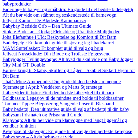
babyprodukter
Bideringe til babyer og småbørn: En guide til det bedste bidelegetøj
Alt du bør vide om ståbræt og søskendesæde til barnevogn
Jellycat Kanin – De Blødeste Kaninbamser
Babybay Bedside Crib – Den Ultimate Guide
Stokke Badekar – Opdag Fleksible og Praktiske Muligheder
Joha Elefanthue i Uld: Beskyttelse og Komfort til Dit Barn
Badelegetøj: En komplet guide til sjov og leg i badekarret
MAM Sutteflasker: Et komplet guid til valg og brug
Jellycat Nusseklude: Din Bløde og Trofaste Følgesvend
Babyjogger Tvillingevogne: Alt hvad du skal vide om Baby Jogger
City Mini GT Double
Børnesikring til Skabe, Skuffer og Låger – Skab et Sikkert Hjem for
Dit Barn
That’s Mine Ammepude: Din guide til den bedste ammepude
Stjernetegn i April: Vædderen og Marts Stjernetegn
Løbecykler til børn: Find den bedste løbecykel til dit barn
Boldbassin: Legesjov til de mindste med bolde til boldbassiner
Tommee Tippee Bleposer og Sangenic Poser til Blespand
Baby badetøj: Den ultimative guide til valg af badetøj til din baby
Babysam Prismatch og Prisgaranti Guide
Klapvogn: Alt du bør vide om klapvogne med langt liggemål og
vendbar funktion
Kørepose til klapvogn: En guide til at vælge den perfekte kørepose
Babys søvn – Alt du behøver at vide