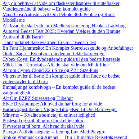
Alt, du behøver at vide om flaskesterilisatorer til sutteflasker
Vandlegemåtte til babyer – En komplet guide
Maxi Cosi Autostol: Alt Om Pebble 360, Pebble og Rock
Modellerne
Alt hvad du skal vide om Mælkeopsamler og Haakaa Ladybug
Autostol Bedst i Test 2023: Hvordan Vælger du den Rigtige
Autostol til dit Barn?
Transportabel flaskevarmer To Go – Bedst i test
En Fant Hjemmesko: En Komplet Størrelsesguide og Anbefalinger
Odder Saga – Eventyret om den perfekte barnevogn
Cybex Coya: En dybdegående guide til den bedste bæresele
Mikk Line Termotøj – Alt, du skal vide om Mikk Line
Alt om Cybex Cloud Z2 i-Size og Z2 i-Size Plus
Vinterstøvler til børn: En komplet guide til at finde de bedste
vinterstøvler til dit barn
Emmaljunga kombivogn – En komplet guide til de bedste
valgmuligheder
Alt Om EZPZ Spisesæt og Tilbehør
Elvie Brystpumpe: Alt hvad du har brug for at vide
Barnevognstilbehør: Vigtige Tilføjelser Til Din Barnevogn
Minymo – Kvalitetsbørnetøj til enhver lejlighed
Puslespil og spil til børn i forskellige aldre
Flyverdragt til børn: Alt hvad du skal vide
Playgro Aktivitetslegetøj – Leg og Lær Med Playgro
Stokke Prampack og Airshell – Din Ultimative Rejsefølgesvend