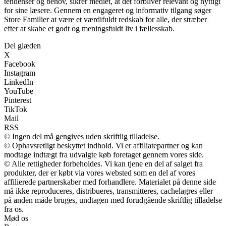
tendenser og behov, sikrer mediet, at det forbliver relevant og nyttigt
for sine læsere. Gennem en engageret og informativ tilgang søger
Store Familier at være et værdifuldt redskab for alle, der stræber
efter at skabe et godt og meningsfuldt liv i fællesskab.
Del glæden
X
Facebook
Instagram
LinkedIn
YouTube
Pinterest
TikTok
Mail
RSS
© Ingen del må gengives uden skriftlig tilladelse.
© Ophavsretligt beskyttet indhold. Vi er affiliatepartner og kan
modtage indtægt fra udvalgte køb foretaget gennem vores side.
© Alle rettigheder forbeholdes. Vi kan tjene en del af salget fra
produkter, der er købt via vores websted som en del af vores
affilierede partnerskaber med forhandlere. Materialet på denne side
må ikke reproduceres, distribueres, transmitteres, cachelagres eller
på anden måde bruges, undtagen med forudgående skriftlig tilladelse
fra os.
Mød os