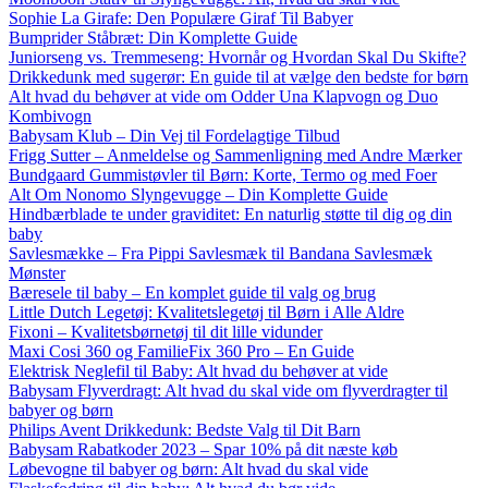
Sophie La Girafe: Den Populære Giraf Til Babyer
Bumprider Ståbræt: Din Komplette Guide
Juniorseng vs. Tremmeseng: Hvornår og Hvordan Skal Du Skifte?
Drikkedunk med sugerør: En guide til at vælge den bedste for børn
Alt hvad du behøver at vide om Odder Una Klapvogn og Duo
Kombivogn
Babysam Klub – Din Vej til Fordelagtige Tilbud
Frigg Sutter – Anmeldelse og Sammenligning med Andre Mærker
Bundgaard Gummistøvler til Børn: Korte, Termo og med Foer
Alt Om Nonomo Slyngevugge – Din Komplette Guide
Hindbærblade te under graviditet: En naturlig støtte til dig og din
baby
Savlesmække – Fra Pippi Savlesmæk til Bandana Savlesmæk
Mønster
Bæresele til baby – En komplet guide til valg og brug
Little Dutch Legetøj: Kvalitetslegetøj til Børn i Alle Aldre
Fixoni – Kvalitetsbørnetøj til dit lille vidunder
Maxi Cosi 360 og FamilieFix 360 Pro – En Guide
Elektrisk Neglefil til Baby: Alt hvad du behøver at vide
Babysam Flyverdragt: Alt hvad du skal vide om flyverdragter til
babyer og børn
Philips Avent Drikkedunk: Bedste Valg til Dit Barn
Babysam Rabatkoder 2023 – Spar 10% på dit næste køb
Løbevogne til babyer og børn: Alt hvad du skal vide