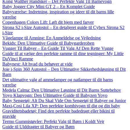
Kong Walther Handsker – Det Perfekte Valg Til Barnevogn
Baby Jogger City Mini GT 2 – En Komplet Guide
Babyværelse: Indretning, inspiration og ideer til dit barns lille
værelse
Copenhagen Colors Lift: Løft dit hjem med farver
Sirona S2 i-Size Autostol – En detaljeret guide til Cybex Sirona S2
i-Size
Vågelampe til Amning: En Anmeldelse og Vejledning
Bekids: Den Ultimative Guide til Babygarderoben
Vugger Til Babyer – En Guide Til Valg Af Den Rette Vugge
Guide til at vælge den perfekte ramme til dine tegninger: My Little
DaVinci Ramme
Babynest: Alt hvad du behøver at vide
Joie i-Spin 360 Autostol – Den Ultimative Sikkerhedsløsning til Dit
Barn
Det ultimative valg af ammelamper og natlamper til dit barns
værelse
Medela Calma: Den Ultimative Løsning til Dit Barns Suttebehov
Yoyo Klapvogn: Den Ultimative Guide til Babyzen Yoyo
Baby Sengetøj: Alt Du Skal Vide Om Sengetøj til Babyer og Junior
Maxi-Cosi Lila XP: Den perfekte kombivogn til dig og din baby
Graviditetsbadetøj: Find den perfekte badedragt eller bikini til
gravide
Termo Gummistøvler: Perfekt Valg til Børn i Koldt Vejr
Guide til Ulddragter til Babyer og Børn