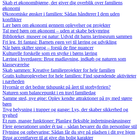
Skab et økonomihjørne, der giver dig overblik over familiens
økonomi
Økonomiske ønsker i familien: Sådan håndterer I dem uden
konflikter
Lær børn om økonomi gennem oplevelser og projekter
Tal med børn om økonomi – uden at skabe bekymring
Biblioteker, museer og natur: Udvid dit barns læringsrum sammen
Fri leg, fri fantasi: Barnets egen vej til læring og udvikling
Når børn skifter sprog – forstå de fine nuancer
Kulturelle forskelle som en styrke i børns læring
Læring i hverdagen: Brug madlavning, indkøb og naturen som
klasseværelse
Skab sammen: Kreative familieprojekter for hele familien
Gratis kulturoplevelser for hele familien: Find spændende aktiviteter
i nærheden
Hvornår er det bedste tidspunkt på året til storbyferien?
Naturen som balancepunkt i en travl familiedag
Samme sted, nye øjne: Oplev kendte attraktioner på ny med større
børn
Tryg belysning i trapper og gange: Lys, der skaber sikkerhed og
tryghed
Ét rum, mange funktioner: Planlæg fleksible indretningsløsninger
Flere generationer under ét tag – sådan bevarer du din personlige stil
Flytning og opbevaring: Sådan får du styr på pladsen i dit nye hjem
Brug accentfarver til at give din bolig karakter