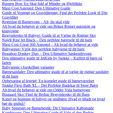
Barnets Bog: En Skat fuld af Minder og Øjeblikke
Maxi Cosi Autostol: Den Ultimative Guide
Guide til Ventetøj og Graviditetstøj: Find det Perfekte Look til Din
Graviditet
Regnslag til Barnevogn – Alt, du skal vide
Alt hvad du behøver at vide om Britax Römer autostole og
klapvogne
Begyndersko til Babyer: Guide til at Vælge de Rigtige Sko
Najell Rise Jet Black – Den perfekte bæresele til dit barn
Maxi Cosi Coral 360 Autostol – Alt hvad du behøver at vide
Babysenge: Vælg den perfekte babyseng til dit barn
Bugaboo Donkey Duo – Den Ultimative Søskendevogn
Den ultimative guide til JetKids by Stokke – Kuffert til børn på
farten
Babysenge i forskellige varianter
Børnesandaler: Den ultimative guide til at vælge de rigtige sandaler
til dit barn
Opbevaring af legetøj: En komplet guide til børneværelset
Stokke Flexi Bath XL – Det Perfekte Badekar til Store Børn
Alt hvad du behøver at vide om Odder Vida barnevogn
Bisgaard Sko: Find de Bedste Begyndersko til dit Barn
Kanel og honning til babyer og småbørn: Hvad er tilladt og hvad
bør du undgå?
Baby Spisesæt og Børnebestik: Dit Ultimative Købsguide
Kombivogn: Den Ultimative Guide til Valg af den Bedste