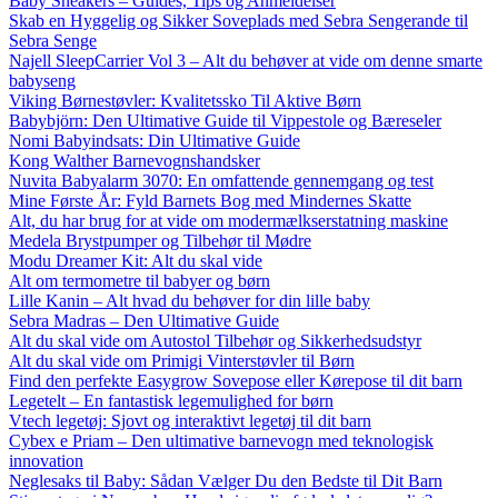
Baby Sneakers – Guides, Tips og Anmeldelser
Skab en Hyggelig og Sikker Soveplads med Sebra Sengerande til
Sebra Senge
Najell SleepCarrier Vol 3 – Alt du behøver at vide om denne smarte
babyseng
Viking Børnestøvler: Kvalitetssko Til Aktive Børn
Babybjörn: Den Ultimative Guide til Vippestole og Bæreseler
Nomi Babyindsats: Din Ultimative Guide
Kong Walther Barnevognshandsker
Nuvita Babyalarm 3070: En omfattende gennemgang og test
Mine Første År: Fyld Barnets Bog med Mindernes Skatte
Alt, du har brug for at vide om modermælkserstatning maskine
Medela Brystpumper og Tilbehør til Mødre
Modu Dreamer Kit: Alt du skal vide
Alt om termometre til babyer og børn
Lille Kanin – Alt hvad du behøver for din lille baby
Sebra Madras – Den Ultimative Guide
Alt du skal vide om Autostol Tilbehør og Sikkerhedsudstyr
Alt du skal vide om Primigi Vinterstøvler til Børn
Find den perfekte Easygrow Sovepose eller Kørepose til dit barn
Legetelt – En fantastisk legemulighed for børn
Vtech legetøj: Sjovt og interaktivt legetøj til dit barn
Cybex e Priam – Den ultimative barnevogn med teknologisk
innovation
Neglesaks til Baby: Sådan Vælger Du den Bedste til Dit Barn