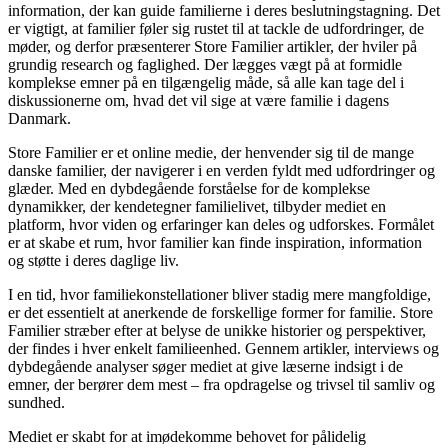
information, der kan guide familierne i deres beslutningstagning. Det
er vigtigt, at familier føler sig rustet til at tackle de udfordringer, de
møder, og derfor præsenterer Store Familier artikler, der hviler på
grundig research og faglighed. Der lægges vægt på at formidle
komplekse emner på en tilgængelig måde, så alle kan tage del i
diskussionerne om, hvad det vil sige at være familie i dagens
Danmark.
Store Familier er et online medie, der henvender sig til de mange
danske familier, der navigerer i en verden fyldt med udfordringer og
glæder. Med en dybdegående forståelse for de komplekse
dynamikker, der kendetegner familielivet, tilbyder mediet en
platform, hvor viden og erfaringer kan deles og udforskes. Formålet
er at skabe et rum, hvor familier kan finde inspiration, information
og støtte i deres daglige liv.
I en tid, hvor familiekonstellationer bliver stadig mere mangfoldige,
er det essentielt at anerkende de forskellige former for familie. Store
Familier stræber efter at belyse de unikke historier og perspektiver,
der findes i hver enkelt familieenhed. Gennem artikler, interviews og
dybdegående analyser søger mediet at give læserne indsigt i de
emner, der berører dem mest – fra opdragelse og trivsel til samliv og
sundhed.
Mediet er skabt for at imødekomme behovet for pålidelig