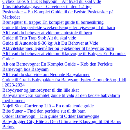
Cybex Talos S Lux Klapvogn – Alt hvad du skal vide
1 års fødselsdag gave – Gaveideer til den 1-årige
Pusletasker – En Komplet Guide til de Bedste Pusletasker på
Markedet
Børnegitter til trappe: En komplet guide til børnesikring
Guide til den perfekte weekendseng eller rejseseng til dit barn
Alt hvad du behøver at vide om autostole til børn
Guide til Trip Trap Stol: Alt du skal vide
Guide til Autostole 9-36 kg: Alt Du Behøver at Vide
Aktivitetstæpper, legemåtter og legetæpper til babyer og børn
Alt hvad du behøver at vide om Klapvogne til Babyer: En Komplet
Guide
Alt om Barnevogne: En Komplet Guide – Køb den Perfekte
Barnevogn hos Babysam
Alt hvad du skal vide om Neonate Babyalarmer
Guide til Gratis Babypakker fra Babysam, Føtex, Coop 365 og Lidl
i 2023-2024
Babydyner og juniordyner til din lille skat
Babyalarmer: En komplet guide til valg af den bedste babyalarm
med kamera
Najell SleepCarrier og Lift – En omfattende guide
Bibs Sutter – Find den perfekte sut til dit barn
Odder Barnevogn – Din guide til Odder Barnevogne
Baby Jogger City Elite 2: Den Ultimative Klapvogn til Dit Barns
Behov