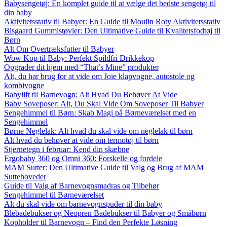
Babysengetøj: En komplet guide til at vælge det bedste sengetøj til
din baby
Aktivitetsstativ til Babyer: En Guide til Moulin Roty Aktivitetsstativ
Bisgaard Gummistøvler: Den Ultimative Guide til Kvalitetsfodtøj til
Børn
Alt Om Overtræksfutter til Babyer
Wow Kop til Baby: Perfekt Spildfri Drikkekop
Opgrader dit hjem med “That’s Mine” produkter
Alt, du har brug for at vide om Joie klapvogne, autostole og
kombivogne
Babylift til Barnevogn: Alt Hvad Du Behøver At Vide
Baby Soveposer: Alt, Du Skal Vide Om Soveposer Til Babyer
Sengehimmel til Børn: Skab Magi på Børneværelset med en
Sengehimmel
Børne Neglelak: Alt hvad du skal vide om neglelak til børn
Alt hvad du behøver at vide om termotøj til børn
Stjernetegn i februar: Kend din skæbne
Ergobaby 360 og Omni 360: Forskelle og fordele
MAM Sutter: Den Ultimative Guide til Valg og Brug af MAM
Suttehoveder
Guide til Valg af Barnevognsmadras og Tilbehør
Sengehimmel til Børneværelset
Alt du skal vide om barnevognspuder til din baby
Blebadebukser og Neopren Badebukser til Babyer og Småbørn
Kopholder til Barnevogn – Find den Perfekte Løsning