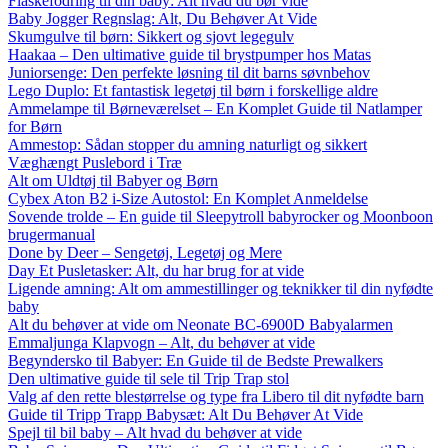
Flaskefodring til din baby: Alt hvad du bør vide
Baby Jogger Regnslag: Alt, Du Behøver At Vide
Skumgulve til børn: Sikkert og sjovt legegulv
Haakaa – Den ultimative guide til brystpumper hos Matas
Juniorsenge: Den perfekte løsning til dit barns søvnbehov
Lego Duplo: Et fantastisk legetøj til børn i forskellige aldre
Ammelampe til Børneværelset – En Komplet Guide til Natlamper
for Børn
Ammestop: Sådan stopper du amning naturligt og sikkert
Væghængt Puslebord i Træ
Alt om Uldtøj til Babyer og Børn
Cybex Aton B2 i-Size Autostol: En Komplet Anmeldelse
Sovende trolde – En guide til Sleepytroll babyrocker og Moonboon
brugermanual
Done by Deer – Sengetøj, Legetøj og Mere
Day Et Pusletasker: Alt, du har brug for at vide
Ligende amning: Alt om ammestillinger og teknikker til din nyfødte
baby
Alt du behøver at vide om Neonate BC-6900D Babyalarmen
Emmaljunga Klapvogn – Alt, du behøver at vide
Begyndersko til Babyer: En Guide til de Bedste Prewalkers
Den ultimative guide til sele til Trip Trap stol
Valg af den rette blestørrelse og type fra Libero til dit nyfødte barn
Guide til Tripp Trapp Babysæt: Alt Du Behøver At Vide
Spejl til bil baby – Alt hvad du behøver at vide