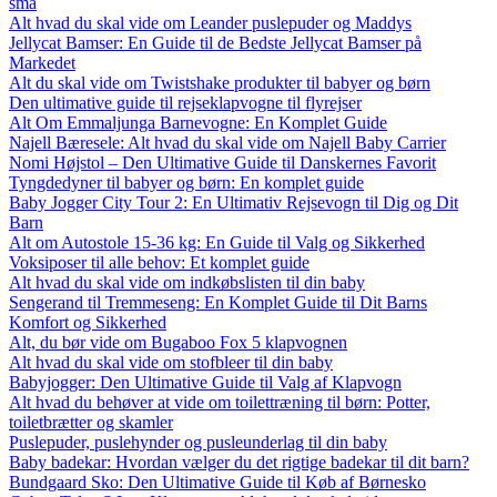
små
Alt hvad du skal vide om Leander puslepuder og Maddys
Jellycat Bamser: En Guide til de Bedste Jellycat Bamser på
Markedet
Alt du skal vide om Twistshake produkter til babyer og børn
Den ultimative guide til rejseklapvogne til flyrejser
Alt Om Emmaljunga Barnevogne: En Komplet Guide
Najell Bæresele: Alt hvad du skal vide om Najell Baby Carrier
Nomi Højstol – Den Ultimative Guide til Danskernes Favorit
Tyngdedyner til babyer og børn: En komplet guide
Baby Jogger City Tour 2: En Ultimativ Rejsevogn til Dig og Dit
Barn
Alt om Autostole 15-36 kg: En Guide til Valg og Sikkerhed
Voksiposer til alle behov: Et komplet guide
Alt hvad du skal vide om indkøbslisten til din baby
Sengerand til Tremmeseng: En Komplet Guide til Dit Barns
Komfort og Sikkerhed
Alt, du bør vide om Bugaboo Fox 5 klapvognen
Alt hvad du skal vide om stofbleer til din baby
Babyjogger: Den Ultimative Guide til Valg af Klapvogn
Alt hvad du behøver at vide om toilettræning til børn: Potter,
toiletbrætter og skamler
Puslepuder, puslehynder og pusleunderlag til din baby
Baby badekar: Hvordan vælger du det rigtige badekar til dit barn?
Bundgaard Sko: Den Ultimative Guide til Køb af Børnesko