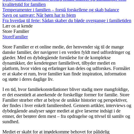
kvalitetstid for familien
Temperamenter i familien – forstå forskellene og skab balance
Savn og samvær: Når børn har to hjem
Fra hverdag til ferie: Sådan skaber du bløde overgange i familietiden
Lær os at kende
Store Familier
Store
Familier
Store Familier er et online medie, der henvender sig til de mange
danske familier, der navigerer i en verden fyldt med udfordringer og
glæder. Med en dybdegående forståelse for de komplekse
dynamikker, der kendetegner familielivet, tilbyder mediet en
platform, hvor viden og erfaringer kan deles og udforskes. Formålet
er at skabe et rum, hvor familier kan finde inspiration, information
og støtte i deres daglige liv.
I en tid, hvor familiekonstellationer bliver stadig mere mangfoldige,
er det essentielt at anerkende de forskellige former for familie. Store
Familier stræber efter at belyse de unikke historier og perspektiver,
der findes i hver enkelt familieenhed. Gennem artikler, interviews og
dybdegående analyser søger mediet at give læserne indsigt i de
emner, der berører dem mest – fra opdragelse og trivsel til samliv og
sundhed.
Mediet er skabt for at imødekomme behovet for pålidelig