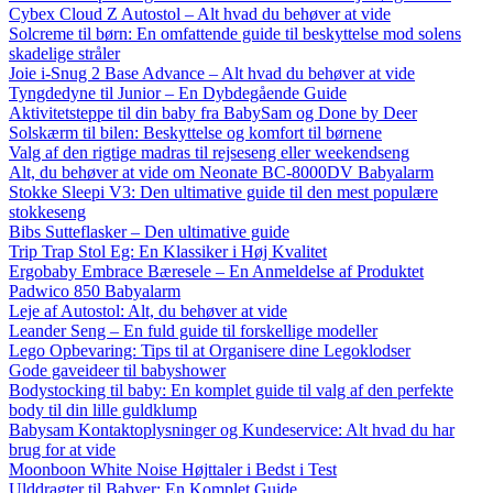
Cybex Cloud Z Autostol – Alt hvad du behøver at vide
Solcreme til børn: En omfattende guide til beskyttelse mod solens
skadelige stråler
Joie i-Snug 2 Base Advance – Alt hvad du behøver at vide
Tyngdedyne til Junior – En Dybdegående Guide
Aktivitetsteppe til din baby fra BabySam og Done by Deer
Solskærm til bilen: Beskyttelse og komfort til børnene
Valg af den rigtige madras til rejseseng eller weekendseng
Alt, du behøver at vide om Neonate BC-8000DV Babyalarm
Stokke Sleepi V3: Den ultimative guide til den mest populære
stokkeseng
Bibs Sutteflasker – Den ultimative guide
Trip Trap Stol Eg: En Klassiker i Høj Kvalitet
Ergobaby Embrace Bæresele – En Anmeldelse af Produktet
Padwico 850 Babyalarm
Leje af Autostol: Alt, du behøver at vide
Leander Seng – En fuld guide til forskellige modeller
Lego Opbevaring: Tips til at Organisere dine Legoklodser
Gode gaveideer til babyshower
Bodystocking til baby: En komplet guide til valg af den perfekte
body til din lille guldklump
Babysam Kontaktoplysninger og Kundeservice: Alt hvad du har
brug for at vide
Moonboon White Noise Højttaler i Bedst i Test
Ulddragter til Babyer: En Komplet Guide