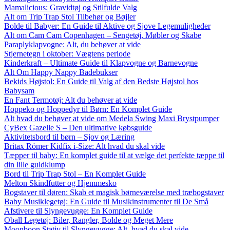
Mamalicious: Gravidtøj og Stilfulde Valg
Alt om Trip Trap Stol Tilbehør og Bøjler
Bolde til Babyer: En Guide til Aktive og Sjove Legemuligheder
Alt om Cam Cam Copenhagen – Sengetøj, Møbler og Skabe
Paraplyklapvogne: Alt, du behøver at vide
Stjernetegn i oktober: Vægtens periode
Kinderkraft – Ultimate Guide til Klapvogne og Barnevogne
Alt Om Happy Nappy Badebukser
Bekids Højstol: En Guide til Valg af den Bedste Højstol hos
Babysam
En Fant Termotøj: Alt du behøver at vide
Hoppeko og Hoppedyr til Børn: En Komplet Guide
Alt hvad du behøver at vide om Medela Swing Maxi Brystpumper
CyBex Gazelle S – Den ultimative købsguide
Aktivitetsbord til børn – Sjov og Læring
Britax Römer Kidfix i-Size: Alt hvad du skal vide
Tæpper til baby: En komplet guide til at vælge det perfekte tæppe til
din lille guldklump
Bord til Trip Trap Stol – En Komplet Guide
Melton Skindfutter og Hjemmesko
Bogstaver til døren: Skab et magisk børneværelse med træbogstaver
Baby Musiklegetøj: En Guide til Musikinstrumenter til De Små
Afstivere til Slyngevugge: En Komplet Guide
Oball Legetøj: Biler, Rangler, Bolde og Meget Mere
Moonboon Stativ til Slyngevugge: Alt, hvad du skal vide