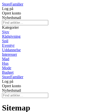
Store
Familier
Log på
Opret konto
Nyhedsmail
Kategorier
Sjov
Rådgivning
Spil
Eventyr
Uddannelse
Interesser
Mad
Hus
Mode
Budget
Store
Familier
Log på
Opret konto
Nyhedsmail
Sitemap