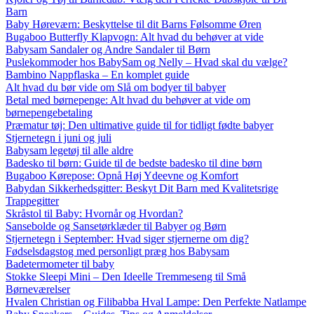
Barn
Baby Høreværn: Beskyttelse til dit Barns Følsomme Øren
Bugaboo Butterfly Klapvogn: Alt hvad du behøver at vide
Babysam Sandaler og Andre Sandaler til Børn
Puslekommoder hos BabySam og Nelly – Hvad skal du vælge?
Bambino Nappflaska – En komplet guide
Alt hvad du bør vide om Slå om bodyer til babyer
Betal med børnepenge: Alt hvad du behøver at vide om
børnepengebetaling
Præmatur tøj: Den ultimative guide til for tidligt fødte babyer
Stjernetegn i juni og juli
Babysam legetøj til alle aldre
Badesko til børn: Guide til de bedste badesko til dine børn
Bugaboo Kørepose: Opnå Høj Ydeevne og Komfort
Babydan Sikkerhedsgitter: Beskyt Dit Barn med Kvalitetsrige
Trappegitter
Skråstol til Baby: Hvornår og Hvordan?
Sansebolde og Sansetørklæder til Babyer og Børn
Stjernetegn i September: Hvad siger stjernerne om dig?
Fødselsdagstog med personligt præg hos Babysam
Badetermometer til baby
Stokke Sleepi Mini – Den Ideelle Tremmeseng til Små
Børneværelser
Hvalen Christian og Filibabba Hval Lampe: Den Perfekte Natlampe