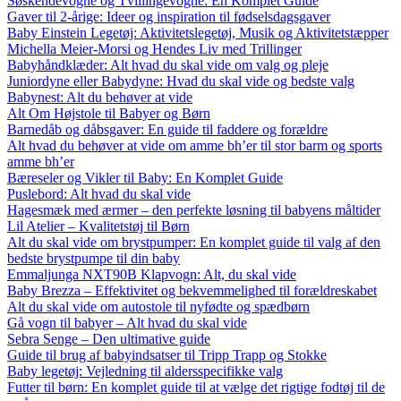
Søskendevogne og Tvillingevogne: En Komplet Guide
Gaver til 2-årige: Ideer og inspiration til fødselsdagsgaver
Baby Einstein Legetøj: Aktivitetslegetøj, Musik og Aktivitetstæpper
Michella Meier-Morsi og Hendes Liv med Trillinger
Babyhåndklæder: Alt hvad du skal vide om valg og pleje
Juniordyne eller Babydyne: Hvad du skal vide og bedste valg
Babynest: Alt du behøver at vide
Alt Om Højstole til Babyer og Børn
Barnedåb og dåbsgaver: En guide til faddere og forældre
Alt hvad du behøver at vide om amme bh’er til stor barm og sports
amme bh’er
Bæreseler og Vikler til Baby: En Komplet Guide
Puslebord: Alt hvad du skal vide
Hagesmæk med ærmer – den perfekte løsning til babyens måltider
Lil Atelier – Kvalitetstøj til Børn
Alt du skal vide om brystpumper: En komplet guide til valg af den
bedste brystpumpe til din baby
Emmaljunga NXT90B Klapvogn: Alt, du skal vide
Baby Brezza – Effektivitet og bekvemmelighed til forældreskabet
Alt du skal vide om autostole til nyfødte og spædbørn
Gå vogn til babyer – Alt hvad du skal vide
Sebra Senge – Den ultimative guide
Guide til brug af babyindsatser til Tripp Trapp og Stokke
Baby legetøj: Vejledning til aldersspecifikke valg
Futter til børn: En komplet guide til at vælge det rigtige fodtøj til de