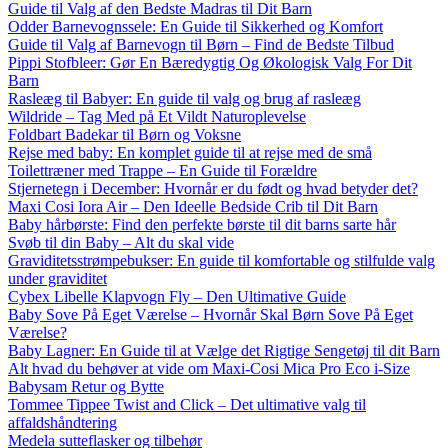
Guide til Valg af den Bedste Madras til Dit Barn
Odder Barnevognssele: En Guide til Sikkerhed og Komfort
Guide til Valg af Barnevogn til Børn – Find de Bedste Tilbud
Pippi Stofbleer: Gør En Bæredygtig Og Økologisk Valg For Dit
Barn
Rasleæg til Babyer: En guide til valg og brug af rasleæg
Wildride – Tag Med på Et Vildt Naturoplevelse
Foldbart Badekar til Børn og Voksne
Rejse med baby: En komplet guide til at rejse med de små
Toilettræner med Trappe – En Guide til Forældre
Stjernetegn i December: Hvornår er du født og hvad betyder det?
Maxi Cosi Iora Air – Den Ideelle Bedside Crib til Dit Barn
Baby hårbørste: Find den perfekte børste til dit barns sarte hår
Svøb til din Baby – Alt du skal vide
Graviditetsstrømpebukser: En guide til komfortable og stilfulde valg
under graviditet
Cybex Libelle Klapvogn Fly – Den Ultimative Guide
Baby Sove På Eget Værelse – Hvornår Skal Børn Sove På Eget
Værelse?
Baby Lagner: En Guide til at Vælge det Rigtige Sengetøj til dit Barn
Alt hvad du behøver at vide om Maxi-Cosi Mica Pro Eco i-Size
Babysam Retur og Bytte
Tommee Tippee Twist and Click – Det ultimative valg til
affaldshåndtering
Medela sutteflasker og tilbehør