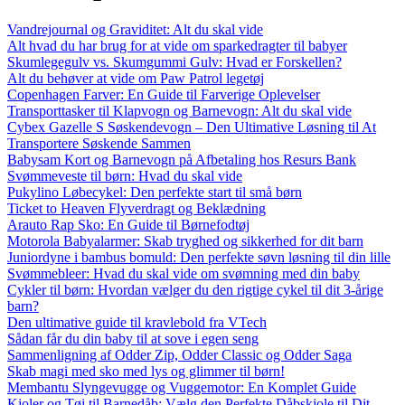
Vandrejournal og Graviditet: Alt du skal vide
Alt hvad du har brug for at vide om sparkedragter til babyer
Skumlegegulv vs. Skumgummi Gulv: Hvad er Forskellen?
Alt du behøver at vide om Paw Patrol legetøj
Copenhagen Farver: En Guide til Farverige Oplevelser
Transporttasker til Klapvogn og Barnevogn: Alt du skal vide
Cybex Gazelle S Søskendevogn – Den Ultimative Løsning til At
Transportere Søskende Sammen
Babysam Kort og Barnevogn på Afbetaling hos Resurs Bank
Svømmeveste til børn: Hvad du skal vide
Pukylino Løbecykel: Den perfekte start til små børn
Ticket to Heaven Flyverdragt og Beklædning
Arauto Rap Sko: En Guide til Børnefodtøj
Motorola Babyalarmer: Skab tryghed og sikkerhed for dit barn
Juniordyne i bambus bomuld: Den perfekte søvn løsning til din lille
Svømmebleer: Hvad du skal vide om svømning med din baby
Cykler til børn: Hvordan vælger du den rigtige cykel til dit 3-årige
barn?
Den ultimative guide til kravlebold fra VTech
Sådan får du din baby til at sove i egen seng
Sammenligning af Odder Zip, Odder Classic og Odder Saga
Skab magi med sko med lys og glimmer til børn!
Membantu Slyngevugge og Vuggemotor: En Komplet Guide
Kjoler og Tøj til Barnedåb: Vælg den Perfekte Dåbskjole til Dit