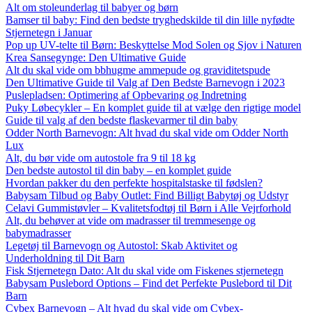
Alt om stoleunderlag til babyer og børn
Bamser til baby: Find den bedste tryghedskilde til din lille nyfødte
Stjernetegn i Januar
Pop up UV-telte til Børn: Beskyttelse Mod Solen og Sjov i Naturen
Krea Sansegynge: Den Ultimative Guide
Alt du skal vide om bbhugme ammepude og graviditetspude
Den Ultimative Guide til Valg af Den Bedste Barnevogn i 2023
Puslepladsen: Optimering af Opbevaring og Indretning
Puky Løbecykler – En komplet guide til at vælge den rigtige model
Guide til valg af den bedste flaskevarmer til din baby
Odder North Barnevogn: Alt hvad du skal vide om Odder North
Lux
Alt, du bør vide om autostole fra 9 til 18 kg
Den bedste autostol til din baby – en komplet guide
Hvordan pakker du den perfekte hospitalstaske til fødslen?
Babysam Tilbud og Baby Outlet: Find Billigt Babytøj og Udstyr
Celavi Gummistøvler – Kvalitetsfodtøj til Børn i Alle Vejrforhold
Alt, du behøver at vide om madrasser til tremmesenge og
babymadrasser
Legetøj til Barnevogn og Autostol: Skab Aktivitet og
Underholdning til Dit Barn
Fisk Stjernetegn Dato: Alt du skal vide om Fiskenes stjernetegn
Babysam Puslebord Options – Find det Perfekte Puslebord til Dit
Barn
Cybex Barnevogn – Alt hvad du skal vide om Cybex-