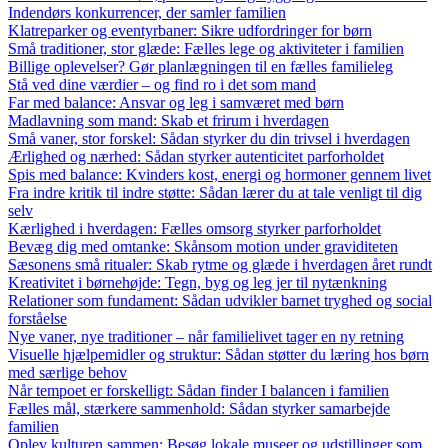
Indendørs konkurrencer, der samler familien
Klatreparker og eventyrbaner: Sikre udfordringer for børn
Små traditioner, stor glæde: Fælles lege og aktiviteter i familien
Billige oplevelser? Gør planlægningen til en fælles familieleg
Stå ved dine værdier – og find ro i det som mand
Far med balance: Ansvar og leg i samværet med børn
Madlavning som mand: Skab et frirum i hverdagen
Små vaner, stor forskel: Sådan styrker du din trivsel i hverdagen
Ærlighed og nærhed: Sådan styrker autenticitet parforholdet
Spis med balance: Kvinders kost, energi og hormoner gennem livet
Fra indre kritik til indre støtte: Sådan lærer du at tale venligt til dig
selv
Kærlighed i hverdagen: Fælles omsorg styrker parforholdet
Bevæg dig med omtanke: Skånsom motion under graviditeten
Sæsonens små ritualer: Skab rytme og glæde i hverdagen året rundt
Kreativitet i børnehøjde: Tegn, byg og leg jer til nytænkning
Relationer som fundament: Sådan udvikler barnet tryghed og social
forståelse
Nye vaner, nye traditioner – når familielivet tager en ny retning
Visuelle hjælpemidler og struktur: Sådan støtter du læring hos børn
med særlige behov
Når tempoet er forskelligt: Sådan finder I balancen i familien
Fælles mål, stærkere sammenhold: Sådan styrker samarbejde
familien
Oplev kulturen sammen: Besøg lokale museer og udstillinger som