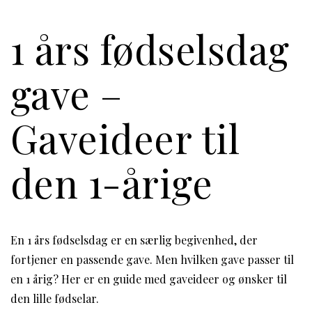
1 års fødselsdag
gave –
Gaveideer til
den 1-årige
En 1 års fødselsdag er en særlig begivenhed, der
fortjener en passende gave. Men hvilken gave passer til
en 1 årig? Her er en guide med gaveideer og ønsker til
den lille fødselar.