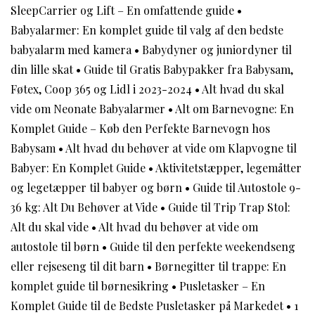
SleepCarrier og Lift – En omfattende guide
•
Babyalarmer: En komplet guide til valg af den bedste
babyalarm med kamera
•
Babydyner og juniordyner til
din lille skat
•
Guide til Gratis Babypakker fra Babysam,
Føtex, Coop 365 og Lidl i 2023-2024
•
Alt hvad du skal
vide om Neonate Babyalarmer
•
Alt om Barnevogne: En
Komplet Guide – Køb den Perfekte Barnevogn hos
Babysam
•
Alt hvad du behøver at vide om Klapvogne til
Babyer: En Komplet Guide
•
Aktivitetstæpper, legemåtter
og legetæpper til babyer og børn
•
Guide til Autostole 9-
36 kg: Alt Du Behøver at Vide
•
Guide til Trip Trap Stol:
Alt du skal vide
•
Alt hvad du behøver at vide om
autostole til børn
•
Guide til den perfekte weekendseng
eller rejseseng til dit barn
•
Børnegitter til trappe: En
komplet guide til børnesikring
•
Pusletasker – En
Komplet Guide til de Bedste Pusletasker på Markedet
•
1