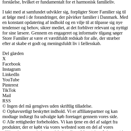
forståelse, hvilket er fundamentalt for et harmonisk familieliv.
I takt med at samfundet udvikler sig, forpligter Store Familier sig til
at følge med i de forandringer, der påvirker familier i Danmark. Med
en konstant opdatering af indhold og en vilje til at tilpasse sig nye
tendenser og behov, sikrer mediet, at det forbliver relevant og nyttigt
for sine læsere. Gennem en engageret og informativ tilgang søger
Store Familier at være et værdifuldt redskab for alle, der stræber
efter at skabe et godt og meningsfuldt liv i fællesskab.
Del glæden
X
Facebook
Instagram
LinkedIn
YouTube
Pinterest
TikTok
Mail
RSS
© Ingen del må gengives uden skriftlig tilladelse.
© Ophavsretligt beskyttet indhold. Vi er affiliatepartner og kan
modtage indtægt fra udvalgte køb foretaget gennem vores side.
© Alle rettigheder forbeholdes. Vi kan tjene en del af salget fra
produkter, der er købt via vores websted som en del af vores