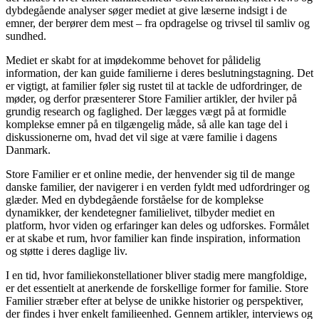
dybdegående analyser søger mediet at give læserne indsigt i de
emner, der berører dem mest – fra opdragelse og trivsel til samliv og
sundhed.
Mediet er skabt for at imødekomme behovet for pålidelig
information, der kan guide familierne i deres beslutningstagning. Det
er vigtigt, at familier føler sig rustet til at tackle de udfordringer, de
møder, og derfor præsenterer Store Familier artikler, der hviler på
grundig research og faglighed. Der lægges vægt på at formidle
komplekse emner på en tilgængelig måde, så alle kan tage del i
diskussionerne om, hvad det vil sige at være familie i dagens
Danmark.
Store Familier er et online medie, der henvender sig til de mange
danske familier, der navigerer i en verden fyldt med udfordringer og
glæder. Med en dybdegående forståelse for de komplekse
dynamikker, der kendetegner familielivet, tilbyder mediet en
platform, hvor viden og erfaringer kan deles og udforskes. Formålet
er at skabe et rum, hvor familier kan finde inspiration, information
og støtte i deres daglige liv.
I en tid, hvor familiekonstellationer bliver stadig mere mangfoldige,
er det essentielt at anerkende de forskellige former for familie. Store
Familier stræber efter at belyse de unikke historier og perspektiver,
der findes i hver enkelt familieenhed. Gennem artikler, interviews og