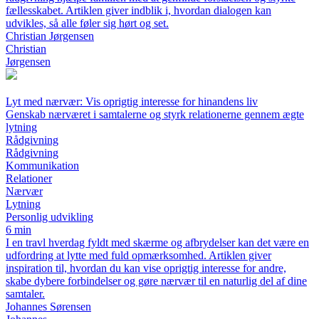
fællesskabet. Artiklen giver indblik i, hvordan dialogen kan
udvikles, så alle føler sig hørt og set.
Christian Jørgensen
Christian
Jørgensen
Lyt med nærvær: Vis oprigtig interesse for hinandens liv
Genskab nærværet i samtalerne og styrk relationerne gennem ægte
lytning
Rådgivning
Rådgivning
Kommunikation
Relationer
Nærvær
Lytning
Personlig udvikling
6 min
I en travl hverdag fyldt med skærme og afbrydelser kan det være en
udfordring at lytte med fuld opmærksomhed. Artiklen giver
inspiration til, hvordan du kan vise oprigtig interesse for andre,
skabe dybere forbindelser og gøre nærvær til en naturlig del af dine
samtaler.
Johannes Sørensen