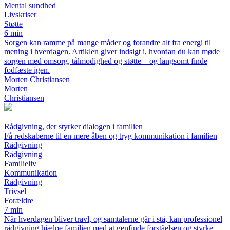
Mental sundhed
Livskriser
Støtte
6 min
Sorgen kan ramme på mange måder og forandre alt fra energi til
mening i hverdagen. Artiklen giver indsigt i, hvordan du kan møde
sorgen med omsorg, tålmodighed og støtte – og langsomt finde
fodfæste igen.
Morten Christiansen
Morten
Christiansen
Rådgivning, der styrker dialogen i familien
Få redskaberne til en mere åben og tryg kommunikation i familien
Rådgivning
Rådgivning
Familieliv
Kommunikation
Rådgivning
Trivsel
Forældre
7 min
Når hverdagen bliver travl, og samtalerne går i stå, kan professionel
rådgivning hjælpe familien med at genfinde forståelsen og styrke