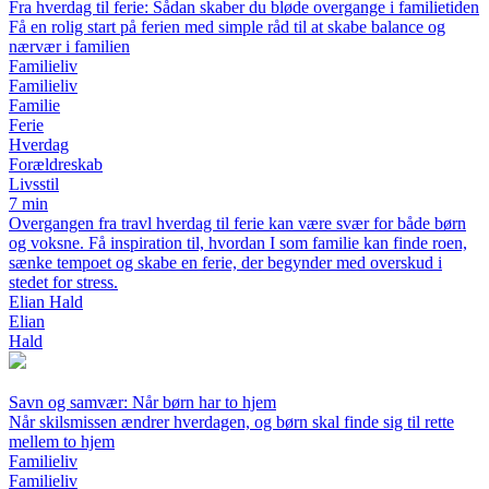
Fra hverdag til ferie: Sådan skaber du bløde overgange i familietiden
Få en rolig start på ferien med simple råd til at skabe balance og
nærvær i familien
Familieliv
Familieliv
Familie
Ferie
Hverdag
Forældreskab
Livsstil
7 min
Overgangen fra travl hverdag til ferie kan være svær for både børn
og voksne. Få inspiration til, hvordan I som familie kan finde roen,
sænke tempoet og skabe en ferie, der begynder med overskud i
stedet for stress.
Elian Hald
Elian
Hald
Savn og samvær: Når børn har to hjem
Når skilsmissen ændrer hverdagen, og børn skal finde sig til rette
mellem to hjem
Familieliv
Familieliv