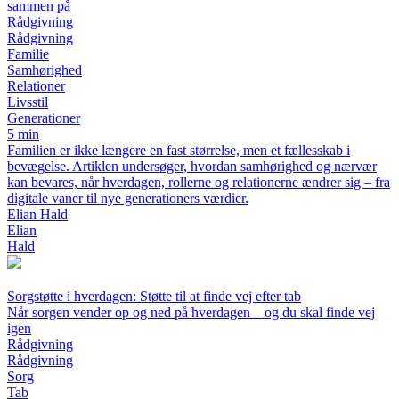
sammen på
Rådgivning
Rådgivning
Familie
Samhørighed
Relationer
Livsstil
Generationer
5 min
Familien er ikke længere en fast størrelse, men et fællesskab i
bevægelse. Artiklen undersøger, hvordan samhørighed og nærvær
kan bevares, når hverdagen, rollerne og relationerne ændrer sig – fra
digitale vaner til nye generationers værdier.
Elian Hald
Elian
Hald
Sorgstøtte i hverdagen: Støtte til at finde vej efter tab
Når sorgen vender op og ned på hverdagen – og du skal finde vej
igen
Rådgivning
Rådgivning
Sorg
Tab