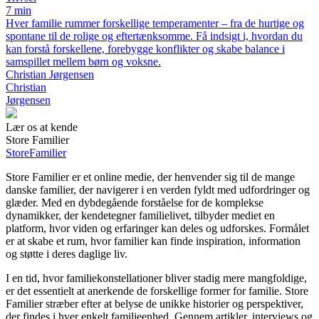
7 min
Hver familie rummer forskellige temperamenter – fra de hurtige og
spontane til de rolige og eftertænksomme. Få indsigt i, hvordan du
kan forstå forskellene, forebygge konflikter og skabe balance i
samspillet mellem børn og voksne.
Christian Jørgensen
Christian
Jørgensen
Lær os at kende
Store Familier
Store
Familier
Store Familier er et online medie, der henvender sig til de mange
danske familier, der navigerer i en verden fyldt med udfordringer og
glæder. Med en dybdegående forståelse for de komplekse
dynamikker, der kendetegner familielivet, tilbyder mediet en
platform, hvor viden og erfaringer kan deles og udforskes. Formålet
er at skabe et rum, hvor familier kan finde inspiration, information
og støtte i deres daglige liv.
I en tid, hvor familiekonstellationer bliver stadig mere mangfoldige,
er det essentielt at anerkende de forskellige former for familie. Store
Familier stræber efter at belyse de unikke historier og perspektiver,
der findes i hver enkelt familieenhed. Gennem artikler, interviews og