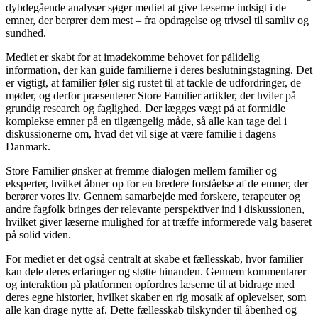
dybdegående analyser søger mediet at give læserne indsigt i de
emner, der berører dem mest – fra opdragelse og trivsel til samliv og
sundhed.
Mediet er skabt for at imødekomme behovet for pålidelig
information, der kan guide familierne i deres beslutningstagning. Det
er vigtigt, at familier føler sig rustet til at tackle de udfordringer, de
møder, og derfor præsenterer Store Familier artikler, der hviler på
grundig research og faglighed. Der lægges vægt på at formidle
komplekse emner på en tilgængelig måde, så alle kan tage del i
diskussionerne om, hvad det vil sige at være familie i dagens
Danmark.
Store Familier ønsker at fremme dialogen mellem familier og
eksperter, hvilket åbner op for en bredere forståelse af de emner, der
berører vores liv. Gennem samarbejde med forskere, terapeuter og
andre fagfolk bringes der relevante perspektiver ind i diskussionen,
hvilket giver læserne mulighed for at træffe informerede valg baseret
på solid viden.
For mediet er det også centralt at skabe et fællesskab, hvor familier
kan dele deres erfaringer og støtte hinanden. Gennem kommentarer
og interaktion på platformen opfordres læserne til at bidrage med
deres egne historier, hvilket skaber en rig mosaik af oplevelser, som
alle kan drage nytte af. Dette fællesskab tilskynder til åbenhed og