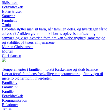
Skilsmisse
Forældreskab
Børns trivsel
Samvær
Familieliv
7 min
Hvordan støtter man sit barn, når familien deles, og hverdagen får to
adresser? Artiklen giver indblik i børns oplevelser af savn og
samvær, og viser, hvordan forældre kan skabe tryghed, samarbejde
og stabilitet på tværs af hjemmene.
Morten Christiansen
Morten
Christiansen
Temperamenter i familien – forstå forskellene og skab balance
Lær at forstå familiens forskellige temperamenter og find vejen til
mere ro og harmoni i hverdagen
Familieliv
Familieliv
Familie
Forældreskab
Kommunikation
Relationer
Trivsel