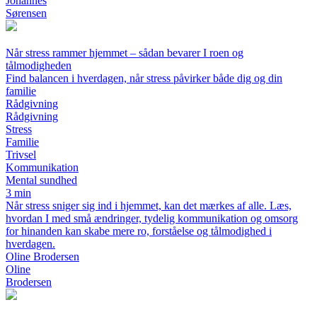
Johannes
Sørensen
Når stress rammer hjemmet – sådan bevarer I roen og
tålmodigheden
Find balancen i hverdagen, når stress påvirker både dig og din
familie
Rådgivning
Rådgivning
Stress
Familie
Trivsel
Kommunikation
Mental sundhed
3 min
Når stress sniger sig ind i hjemmet, kan det mærkes af alle. Læs,
hvordan I med små ændringer, tydelig kommunikation og omsorg
for hinanden kan skabe mere ro, forståelse og tålmodighed i
hverdagen.
Oline Brodersen
Oline
Brodersen