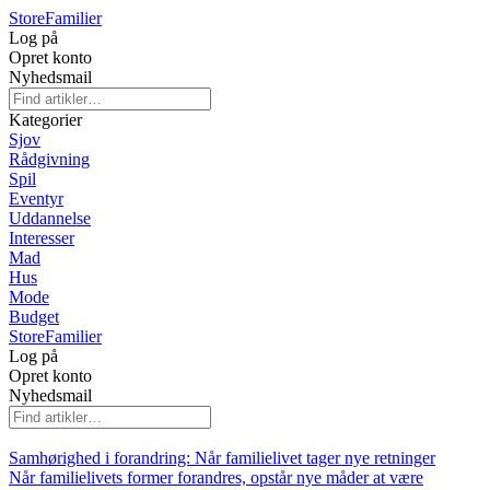
Store
Familier
Log på
Opret konto
Nyhedsmail
Kategorier
Sjov
Rådgivning
Spil
Eventyr
Uddannelse
Interesser
Mad
Hus
Mode
Budget
Store
Familier
Log på
Opret konto
Nyhedsmail
Samhørighed i forandring: Når familielivet tager nye retninger
Når familielivets former forandres, opstår nye måder at være