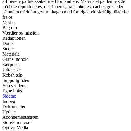
affilierede partnerskaber med forhandlere. Materialet på denne side
må ikke reproduceres, distribueres, transmitteres, cachelagres eller
på anden måde bruges, undtagen med forudgående skriftlig tilladelse
fra os.
Mød os
Bag om
Værdier og mission
Redaktionen
Donér
Steder
Materiale
Gratis indhold
Særpriser
Udtalelser
Købshjælp
Supportguides
Vores videoer
Egne links
Sidetræ
Indlæg
Dokumenter
Update
Abonnementsstrøm
StoreFamilier.dk
Optivo Media