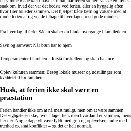
På samme måde kan I have et ritual, når ferien slutter. Måske en fælles
snak om, hvad der var det bedste ved ferien, eller en hyggelig aften,
hvor I ser billeder sammen. Det hjælper både børn og voksne med at
runde ferien af og vende tilbage til hverdagen med gode minder.
Fra hverdag til ferie: Sådan skaber du bløde overgange i familietiden
Savn og samvær: Når børn har to hjem
Temperamenter i familien – forstå forskellene og skab balance
Oplev kulturen sammen: Besøg lokale museer og udstillinger som
kvalitetstid for familien
Husk, at ferien ikke skal være en
præstation
Ferien handler ikke om at nå mest muligt, men om at være sammen.
Det vigtigste er ikke, hvor I tager hen, men hvordan I er sammen, mens
I er der. Nogle dage vil være fyldt med grin og oplevelser, andre med
træthed og små konflikter – og det er helt normalt.