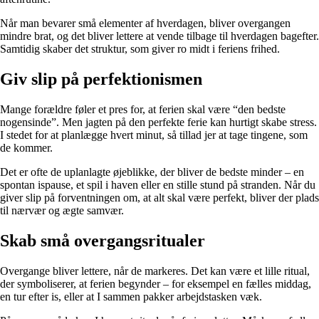
Når man bevarer små elementer af hverdagen, bliver overgangen
mindre brat, og det bliver lettere at vende tilbage til hverdagen bagefter.
Samtidig skaber det struktur, som giver ro midt i feriens frihed.
Giv slip på perfektionismen
Mange forældre føler et pres for, at ferien skal være “den bedste
nogensinde”. Men jagten på den perfekte ferie kan hurtigt skabe stress.
I stedet for at planlægge hvert minut, så tillad jer at tage tingene, som
de kommer.
Det er ofte de uplanlagte øjeblikke, der bliver de bedste minder – en
spontan ispause, et spil i haven eller en stille stund på stranden. Når du
giver slip på forventningen om, at alt skal være perfekt, bliver der plads
til nærvær og ægte samvær.
Skab små overgangsritualer
Overgange bliver lettere, når de markeres. Det kan være et lille ritual,
der symboliserer, at ferien begynder – for eksempel en fælles middag,
en tur efter is, eller at I sammen pakker arbejdstasken væk.