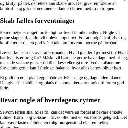
og få styr på det, der ellers kan skabe uro. Det giver en følelse af
kontrol – og gør det nemmere at lande i ferien med ro i kroppen.
Skab fælles forventninger
Ferien betyder noget forskelligt for hvert familiemedlem. Nogle vil
gerne slappe af, andre vil opleve noget nyt. For at undgå skuffelser og
konflikter er det en god idé at tale om forventningerne på forhånd.
Lav en fælles snak over aftensmaden: Hvad glæder I jer mest til? Hvad
har hver især brug for? Måske vil børnene gerne have dage med fri leg,
mens de voksne ønsker tid til at læse eller gå ture. Ved at afstemme
forventningerne kan I finde en balance, hvor alles behov bliver hørt.
Et godt tip er at planlægge både aktivitetsdage og dage uden planer.
Det giver fleksibilitet og plads til spontanitet – to nøgleord for en god
ferie.
Bevar nogle af hverdagens rytmer
Selvom ferien skal føles fri, kan det være en fordel at bevare enkelte
rutiner. Børn – og voksne – trives ofte med en vis forudsigelighed. Det
kan være faste måltider, en rolig morgenstund eller en fælles
aftenrutine.