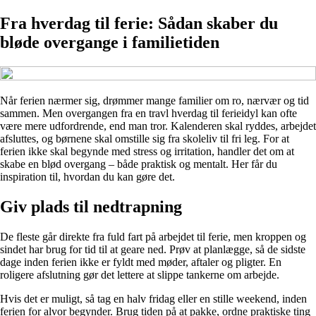
Fra hverdag til ferie: Sådan skaber du
bløde overgange i familietiden
Når ferien nærmer sig, drømmer mange familier om ro, nærvær og tid
sammen. Men overgangen fra en travl hverdag til ferieidyl kan ofte
være mere udfordrende, end man tror. Kalenderen skal ryddes, arbejdet
afsluttes, og børnene skal omstille sig fra skoleliv til fri leg. For at
ferien ikke skal begynde med stress og irritation, handler det om at
skabe en blød overgang – både praktisk og mentalt. Her får du
inspiration til, hvordan du kan gøre det.
Giv plads til nedtrapning
De fleste går direkte fra fuld fart på arbejdet til ferie, men kroppen og
sindet har brug for tid til at geare ned. Prøv at planlægge, så de sidste
dage inden ferien ikke er fyldt med møder, aftaler og pligter. En
roligere afslutning gør det lettere at slippe tankerne om arbejde.
Hvis det er muligt, så tag en halv fridag eller en stille weekend, inden
ferien for alvor begynder. Brug tiden på at pakke, ordne praktiske ting