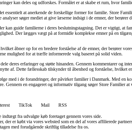
ringer kan deles og udforskes. Formålet er at skabe et rum, hvor familier
et essentielt at anerkende de forskellige former for familie. Store Famili
analyser søger mediet at give læserne indsigt i de emner, der berører d
kan guide familierne i deres beslutningstagning. Det er vigtigt, at famil
faglighed. Der lægges vægt på at formidle komplekse emner på en tilgæng
 hvilket åbner op for en bredere forståelse af de emner, der berører vo
erne mulighed for at træffe informerede valg baseret på solid viden.
an dele deres erfaringer og støtte hinanden. Gennem kommentarer og inte
nytte af. Dette fællesskab tilskynder til åbenhed og forståelse, hvilket e
t følge med i de forandringer, der påvirker familier i Danmark. Med en kon
sere. Gennem en engageret og informativ tilgang søger Store Familier at v
terest
TikTok
Mail
RSS
e indtægt fra udvalgte køb foretaget gennem vores side.
ter, der er købt via vores websted som en del af vores affilierede partn
tagen med forudgående skriftlig tilladelse fra os.