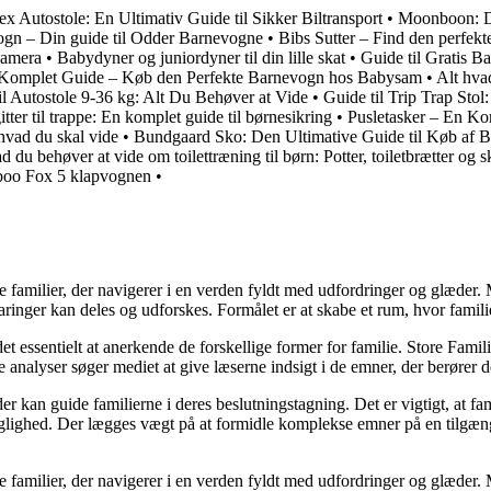
x Autostole: En Ultimativ Guide til Sikker Biltransport
•
Moonboon: De
gn – Din guide til Odder Barnevogne
•
Bibs Sutter – Find den perfekte 
kamera
•
Babydyner og juniordyner til din lille skat
•
Guide til Gratis 
Komplet Guide – Køb den Perfekte Barnevogn hos Babysam
•
Alt hva
il Autostole 9-36 kg: Alt Du Behøver at Vide
•
Guide til Trip Trap Stol:
tter til trappe: En komplet guide til børnesikring
•
Pusletasker – En Ko
vad du skal vide
•
Bundgaard Sko: Den Ultimative Guide til Køb af 
d du behøver at vide om toilettræning til børn: Potter, toiletbrætter og 
boo Fox 5 klapvognen
•
ke familier, der navigerer i en verden fyldt med udfordringer og glæde
ringer kan deles og udforskes. Formålet er at skabe et rum, hvor familier
et essentielt at anerkende de forskellige former for familie. Store Famili
analyser søger mediet at give læserne indsigt i de emner, der berører d
kan guide familierne i deres beslutningstagning. Det er vigtigt, at famil
faglighed. Der lægges vægt på at formidle komplekse emner på en tilgæng
ke familier, der navigerer i en verden fyldt med udfordringer og glæde