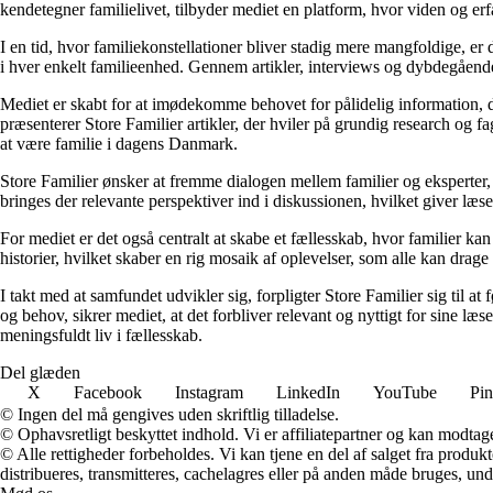
kendetegner familielivet, tilbyder mediet en platform, hvor viden og erfa
I en tid, hvor familiekonstellationer bliver stadig mere mangfoldige, er d
i hver enkelt familieenhed. Gennem artikler, interviews og dybdegående 
Mediet er skabt for at imødekomme behovet for pålidelig information, der 
præsenterer Store Familier artikler, der hviler på grundig research og 
at være familie i dagens Danmark.
Store Familier ønsker at fremme dialogen mellem familier og eksperter,
bringes der relevante perspektiver ind i diskussionen, hvilket giver læs
For mediet er det også centralt at skabe et fællesskab, hvor familier k
historier, hvilket skaber en rig mosaik af oplevelser, som alle kan drage 
I takt med at samfundet udvikler sig, forpligter Store Familier sig til a
og behov, sikrer mediet, at det forbliver relevant og nyttigt for sine læ
meningsfuldt liv i fællesskab.
Del glæden
X
Facebook
Instagram
LinkedIn
YouTube
Pin
© Ingen del må gengives uden skriftlig tilladelse.
© Ophavsretligt beskyttet indhold. Vi er affiliatepartner og kan modtag
© Alle rettigheder forbeholdes. Vi kan tjene en del af salget fra produk
distribueres, transmitteres, cachelagres eller på anden måde bruges, und