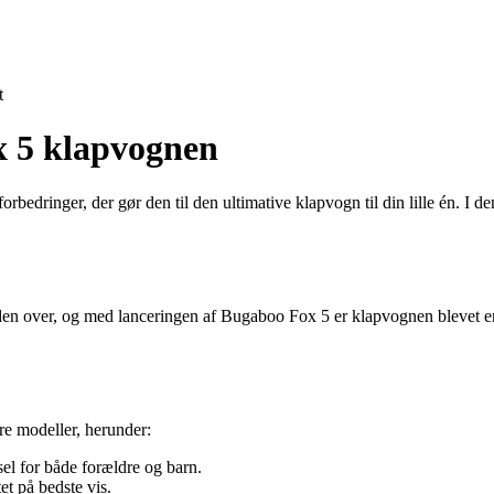
t
x 5 klapvognen
orbedringer, der gør den til den ultimative klapvogn til din lille én. I
den over, og med lanceringen af Bugaboo Fox 5 er klapvognen blevet en
re modeller, herunder:
el for både forældre og barn.
t på bedste vis.