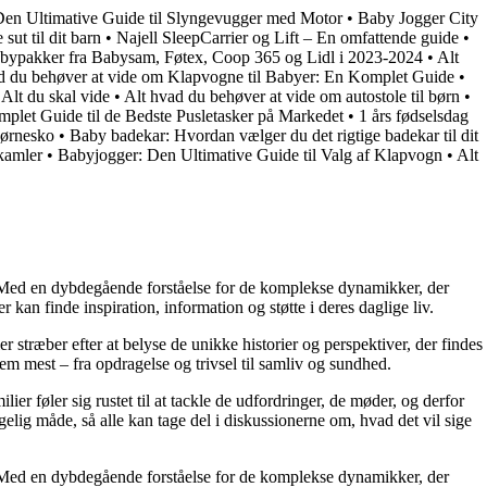
n Ultimative Guide til Slyngevugger med Motor
•
Baby Jogger City
sut til dit barn
•
Najell SleepCarrier og Lift – En omfattende guide
•
Babypakker fra Babysam, Føtex, Coop 365 og Lidl i 2023-2024
•
Alt
d du behøver at vide om Klapvogne til Babyer: En Komplet Guide
•
 Alt du skal vide
•
Alt hvad du behøver at vide om autostole til børn
•
mplet Guide til de Bedste Pusletasker på Markedet
•
1 års fødselsdag
Børnesko
•
Baby badekar: Hvordan vælger du det rigtige badekar til dit
skamler
•
Babyjogger: Den Ultimative Guide til Valg af Klapvogn
•
Alt
r. Med en dybdegående forståelse for de komplekse dynamikker, der
 kan finde inspiration, information og støtte i deres daglige liv.
er stræber efter at belyse de unikke historier og perspektiver, der findes
em mest – fra opdragelse og trivsel til samliv og sundhed.
ier føler sig rustet til at tackle de udfordringer, de møder, og derfor
elig måde, så alle kan tage del i diskussionerne om, hvad det vil sige
r. Med en dybdegående forståelse for de komplekse dynamikker, der