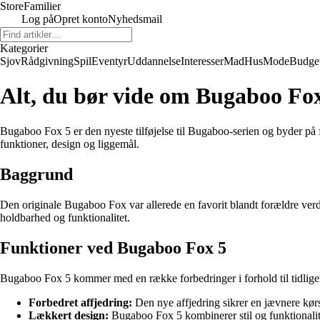
Store
Familier
Log på
Opret konto
Nyhedsmail
Kategorier
Sjov
Rådgivning
Spil
Eventyr
Uddannelse
Interesser
Mad
Hus
Mode
Budge
Alt, du bør vide om Bugaboo Fo
Bugaboo Fox 5 er den nyeste tilføjelse til Bugaboo-serien og byder på f
funktioner, design og liggemål.
Baggrund
Den originale Bugaboo Fox var allerede en favorit blandt forældre ver
holdbarhed og funktionalitet.
Funktioner ved Bugaboo Fox 5
Bugaboo Fox 5 kommer med en række forbedringer i forhold til tidlige
Forbedret affjedring:
Den nye affjedring sikrer en jævnere kørs
Lækkert design:
Bugaboo Fox 5 kombinerer stil og funktionalite