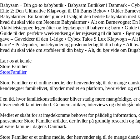
Babysam – Din go-to babybutik
•
Babysam Butikker i Danmark
•
Cybe
Elite 2: Den Ultimative Klapvogn til Dit Barns Behov
•
Odder Barnevo
Babyalarmer: En komplet guide til valg af den bedste babyalarm med 
hvad du skal vide om Neonate Babyalarmer
•
Alt om Barnevogne: En 
Aktivitetstæpper, legemåtter og legetæpper til babyer og børn
•
Guide t
Guide til den perfekte weekendseng eller rejseseng til dit barn
•
Børnegi
gave – Gaveideer til den 1-årige
•
Cybex Talos S Lux Klapvogn – Alt h
barn?
•
Puslepuder, puslehynder og pusleunderlag til din baby
•
Alt hva
hvad du skal vide om stofbleer til din baby
•
Alt, du bør vide om Buga
Lær os at kende
Store Familier
Store
Familier
Store Familier er et online medie, der henvender sig til de mange dans
kendetegner familielivet, tilbyder mediet en platform, hvor viden og erfa
I en tid, hvor familiekonstellationer bliver stadig mere mangfoldige, er d
i hver enkelt familieenhed. Gennem artikler, interviews og dybdegående 
Mediet er skabt for at imødekomme behovet for pålidelig information, der 
præsenterer Store Familier artikler, der hviler på grundig research og 
at være familie i dagens Danmark.
Store Familier er et online medie, der henvender sig til de mange dans