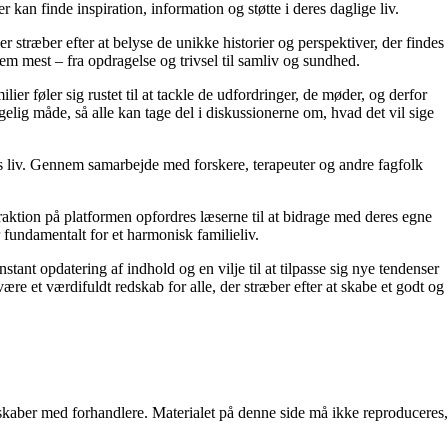
 kan finde inspiration, information og støtte i deres daglige liv.
er stræber efter at belyse de unikke historier og perspektiver, der findes
em mest – fra opdragelse og trivsel til samliv og sundhed.
ier føler sig rustet til at tackle de udfordringer, de møder, og derfor
elig måde, så alle kan tage del i diskussionerne om, hvad det vil sige
res liv. Gennem samarbejde med forskere, terapeuter og andre fagfolk
raktion på platformen opfordres læserne til at bidrage med deres egne
r fundamentalt for et harmonisk familieliv.
stant opdatering af indhold og en vilje til at tilpasse sig nye tendenser
ære et værdifuldt redskab for alle, der stræber efter at skabe et godt og
erskaber med forhandlere. Materialet på denne side må ikke reproduceres,