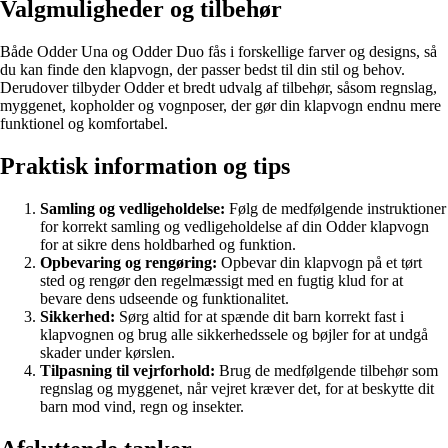
Valgmuligheder og tilbehør
Både Odder Una og Odder Duo fås i forskellige farver og designs, så
du kan finde den klapvogn, der passer bedst til din stil og behov.
Derudover tilbyder Odder et bredt udvalg af tilbehør, såsom regnslag,
myggenet, kopholder og vognposer, der gør din klapvogn endnu mere
funktionel og komfortabel.
Praktisk information og tips
Samling og vedligeholdelse:
Følg de medfølgende instruktioner
for korrekt samling og vedligeholdelse af din Odder klapvogn
for at sikre dens holdbarhed og funktion.
Opbevaring og rengøring:
Opbevar din klapvogn på et tørt
sted og rengør den regelmæssigt med en fugtig klud for at
bevare dens udseende og funktionalitet.
Sikkerhed:
Sørg altid for at spænde dit barn korrekt fast i
klapvognen og brug alle sikkerhedssele og bøjler for at undgå
skader under kørslen.
Tilpasning til vejrforhold:
Brug de medfølgende tilbehør som
regnslag og myggenet, når vejret kræver det, for at beskytte dit
barn mod vind, regn og insekter.