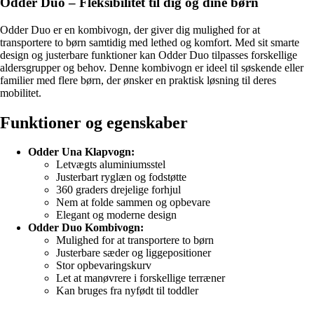
Odder Duo – Fleksibilitet til dig og dine børn
Odder Duo er en kombivogn, der giver dig mulighed for at
transportere to børn samtidig med lethed og komfort. Med sit smarte
design og justerbare funktioner kan Odder Duo tilpasses forskellige
aldersgrupper og behov. Denne kombivogn er ideel til søskende eller
familier med flere børn, der ønsker en praktisk løsning til deres
mobilitet.
Funktioner og egenskaber
Odder Una Klapvogn:
Letvægts aluminiumsstel
Justerbart ryglæn og fodstøtte
360 graders drejelige forhjul
Nem at folde sammen og opbevare
Elegant og moderne design
Odder Duo Kombivogn:
Mulighed for at transportere to børn
Justerbare sæder og liggepositioner
Stor opbevaringskurv
Let at manøvrere i forskellige terræner
Kan bruges fra nyfødt til toddler