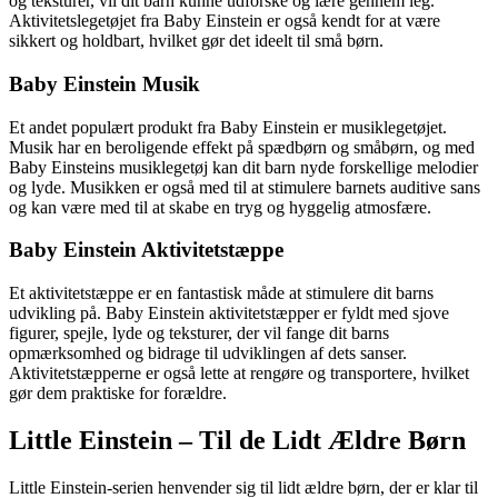
og teksturer, vil dit barn kunne udforske og lære gennem leg.
Aktivitetslegetøjet fra Baby Einstein er også kendt for at være
sikkert og holdbart, hvilket gør det ideelt til små børn.
Baby Einstein Musik
Et andet populært produkt fra Baby Einstein er musiklegetøjet.
Musik har en beroligende effekt på spædbørn og småbørn, og med
Baby Einsteins musiklegetøj kan dit barn nyde forskellige melodier
og lyde. Musikken er også med til at stimulere barnets auditive sans
og kan være med til at skabe en tryg og hyggelig atmosfære.
Baby Einstein Aktivitetstæppe
Et aktivitetstæppe er en fantastisk måde at stimulere dit barns
udvikling på. Baby Einstein aktivitetstæpper er fyldt med sjove
figurer, spejle, lyde og teksturer, der vil fange dit barns
opmærksomhed og bidrage til udviklingen af dets sanser.
Aktivitetstæpperne er også lette at rengøre og transportere, hvilket
gør dem praktiske for forældre.
Little Einstein – Til de Lidt Ældre Børn
Little Einstein-serien henvender sig til lidt ældre børn, der er klar til