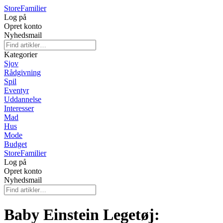
Store
Familier
Log på
Opret konto
Nyhedsmail
Kategorier
Sjov
Rådgivning
Spil
Eventyr
Uddannelse
Interesser
Mad
Hus
Mode
Budget
Store
Familier
Log på
Opret konto
Nyhedsmail
Baby Einstein Legetøj: