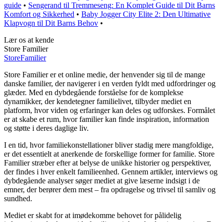
guide
•
Sengerand til Tremmeseng: En Komplet Guide til Dit Barns
Komfort og Sikkerhed
•
Baby Jogger City Elite 2: Den Ultimative
Klapvogn til Dit Barns Behov
•
Lær os at kende
Store Familier
Store
Familier
Store Familier er et online medie, der henvender sig til de mange
danske familier, der navigerer i en verden fyldt med udfordringer og
glæder. Med en dybdegående forståelse for de komplekse
dynamikker, der kendetegner familielivet, tilbyder mediet en
platform, hvor viden og erfaringer kan deles og udforskes. Formålet
er at skabe et rum, hvor familier kan finde inspiration, information
og støtte i deres daglige liv.
I en tid, hvor familiekonstellationer bliver stadig mere mangfoldige,
er det essentielt at anerkende de forskellige former for familie. Store
Familier stræber efter at belyse de unikke historier og perspektiver,
der findes i hver enkelt familieenhed. Gennem artikler, interviews og
dybdegående analyser søger mediet at give læserne indsigt i de
emner, der berører dem mest – fra opdragelse og trivsel til samliv og
sundhed.
Mediet er skabt for at imødekomme behovet for pålidelig