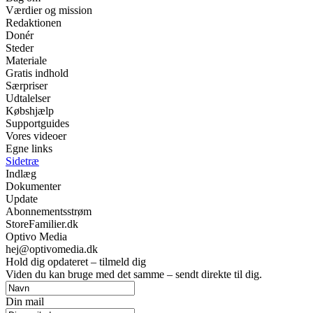
Værdier og mission
Redaktionen
Donér
Steder
Materiale
Gratis indhold
Særpriser
Udtalelser
Købshjælp
Supportguides
Vores videoer
Egne links
Sidetræ
Indlæg
Dokumenter
Update
Abonnementsstrøm
StoreFamilier.dk
Optivo Media
hej@optivomedia.dk
Hold dig opdateret – tilmeld dig
Viden du kan bruge med det samme – sendt direkte til dig.
Din mail