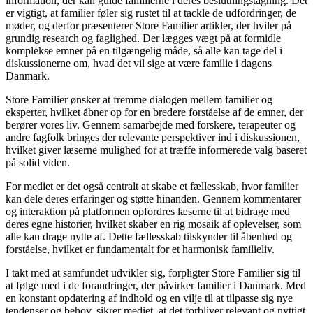
information, der kan guide familierne i deres beslutningstagning. Det
er vigtigt, at familier føler sig rustet til at tackle de udfordringer, de
møder, og derfor præsenterer Store Familier artikler, der hviler på
grundig research og faglighed. Der lægges vægt på at formidle
komplekse emner på en tilgængelig måde, så alle kan tage del i
diskussionerne om, hvad det vil sige at være familie i dagens
Danmark.
Store Familier ønsker at fremme dialogen mellem familier og
eksperter, hvilket åbner op for en bredere forståelse af de emner, der
berører vores liv. Gennem samarbejde med forskere, terapeuter og
andre fagfolk bringes der relevante perspektiver ind i diskussionen,
hvilket giver læserne mulighed for at træffe informerede valg baseret
på solid viden.
For mediet er det også centralt at skabe et fællesskab, hvor familier
kan dele deres erfaringer og støtte hinanden. Gennem kommentarer
og interaktion på platformen opfordres læserne til at bidrage med
deres egne historier, hvilket skaber en rig mosaik af oplevelser, som
alle kan drage nytte af. Dette fællesskab tilskynder til åbenhed og
forståelse, hvilket er fundamentalt for et harmonisk familieliv.
I takt med at samfundet udvikler sig, forpligter Store Familier sig til
at følge med i de forandringer, der påvirker familier i Danmark. Med
en konstant opdatering af indhold og en vilje til at tilpasse sig nye
tendenser og behov, sikrer mediet, at det forbliver relevant og nyttigt