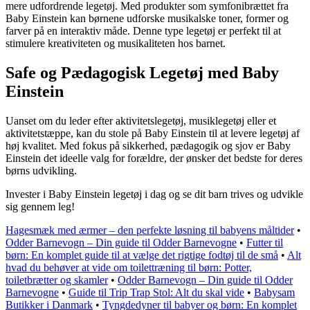
mere udfordrende legetøj. Med produkter som symfonibrættet fra
Baby Einstein kan børnene udforske musikalske toner, former og
farver på en interaktiv måde. Denne type legetøj er perfekt til at
stimulere kreativiteten og musikaliteten hos barnet.
Safe og Pædagogisk Legetøj med Baby
Einstein
Uanset om du leder efter aktivitetslegetøj, musiklegetøj eller et
aktivitetstæppe, kan du stole på Baby Einstein til at levere legetøj af
høj kvalitet. Med fokus på sikkerhed, pædagogik og sjov er Baby
Einstein det ideelle valg for forældre, der ønsker det bedste for deres
børns udvikling.
Invester i Baby Einstein legetøj i dag og se dit barn trives og udvikle
sig gennem leg!
Hagesmæk med ærmer – den perfekte løsning til babyens måltider
•
Odder Barnevogn – Din guide til Odder Barnevogne
•
Futter til
børn: En komplet guide til at vælge det rigtige fodtøj til de små
•
Alt
hvad du behøver at vide om toilettræning til børn: Potter,
toiletbrætter og skamler
•
Odder Barnevogn – Din guide til Odder
Barnevogne
•
Guide til Trip Trap Stol: Alt du skal vide
•
Babysam
Butikker i Danmark
•
Tyngdedyner til babyer og børn: En komplet