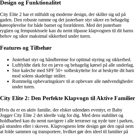
Design og Funktionalitet
City Elite 2 har et stilfuldt og moderne design, der skiller sig ud på
gaden. Den robuste ramme og det justerbare styr sikrer en behagelig
køreoplevelse for både barnet og forælderen. Med det justerbare
ryglæn og fempunktssele kan du nemt tilpasse klapvognen til dit barns
behov og sikre maksimal sikkerhed under turen.
Features og Tilbehør
Justerbart styr og håndbremse for optimal styring og sikkerhed.
Luftfyldte dæk for en jævn og behagelig kørsel på alle underlag.
Stor kaleche med SPF 50+ solbeskyttelse for at beskytte dit barn
mod solens skadelige stråler.
Rummelig opbevaringskurv til at opbevare alle nødvendigheder
under turen.
City Elite 2: Den Perfekte Klapvogn til Aktive Familier
Hvis du er en aktiv familie, der elsker udendørs eventyr, er Baby
Jogger City Elite 2 det ideelle valg for dig. Med dens stabilitet og
holdbarhed kan du nemt navigere i alle terræner og nyde ture i parken,
på stranden eller i skoven. Klapvognens lette design gør den også nem
at folde sammen og transportere, hvilket gør den ideel til familier på