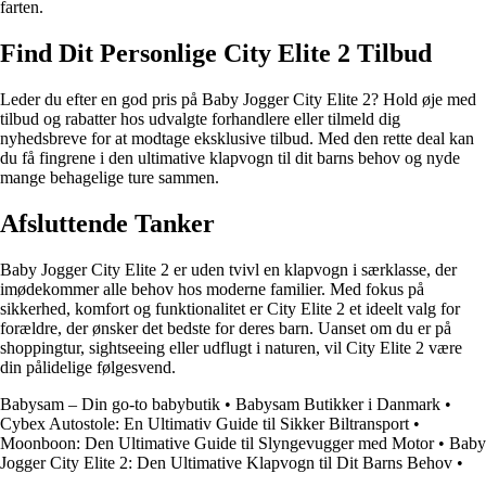
farten.
Find Dit Personlige City Elite 2 Tilbud
Leder du efter en god pris på Baby Jogger City Elite 2? Hold øje med
tilbud og rabatter hos udvalgte forhandlere eller tilmeld dig
nyhedsbreve for at modtage eksklusive tilbud. Med den rette deal kan
du få fingrene i den ultimative klapvogn til dit barns behov og nyde
mange behagelige ture sammen.
Afsluttende Tanker
Baby Jogger City Elite 2 er uden tvivl en klapvogn i særklasse, der
imødekommer alle behov hos moderne familier. Med fokus på
sikkerhed, komfort og funktionalitet er City Elite 2 et ideelt valg for
forældre, der ønsker det bedste for deres barn. Uanset om du er på
shoppingtur, sightseeing eller udflugt i naturen, vil City Elite 2 være
din pålidelige følgesvend.
Babysam – Din go-to babybutik
•
Babysam Butikker i Danmark
•
Cybex Autostole: En Ultimativ Guide til Sikker Biltransport
•
Moonboon: Den Ultimative Guide til Slyngevugger med Motor
•
Baby
Jogger City Elite 2: Den Ultimative Klapvogn til Dit Barns Behov
•