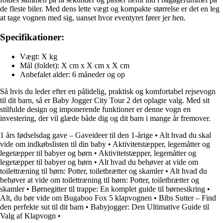
de fleste biler. Med dens lette vægt og kompakte størrelse er det en leg
at tage vognen med sig, uanset hvor eventyret fører jer hen.
Specifikationer:
Vægt: X kg
Mål (foldet): X cm x X cm x X cm
Anbefalet alder: 6 måneder og op
Så hvis du leder efter en pålidelig, praktisk og komfortabel rejsevogn
til dit barn, så er Baby Jogger City Tour 2 det oplagte valg. Med sit
stilfulde design og imponerende funktioner er denne vogn en
investering, der vil glæde både dig og dit barn i mange år fremover.
1 års fødselsdag gave – Gaveideer til den 1-årige
•
Alt hvad du skal
vide om indkøbslisten til din baby
•
Aktivitetstæpper, legemåtter og
legetæpper til babyer og børn
•
Aktivitetstæpper, legemåtter og
legetæpper til babyer og børn
•
Alt hvad du behøver at vide om
toilettræning til børn: Potter, toiletbrætter og skamler
•
Alt hvad du
behøver at vide om toilettræning til børn: Potter, toiletbrætter og
skamler
•
Børnegitter til trappe: En komplet guide til børnesikring
•
Alt, du bør vide om Bugaboo Fox 5 klapvognen
•
Bibs Sutter – Find
den perfekte sut til dit barn
•
Babyjogger: Den Ultimative Guide til
Valg af Klapvogn
•