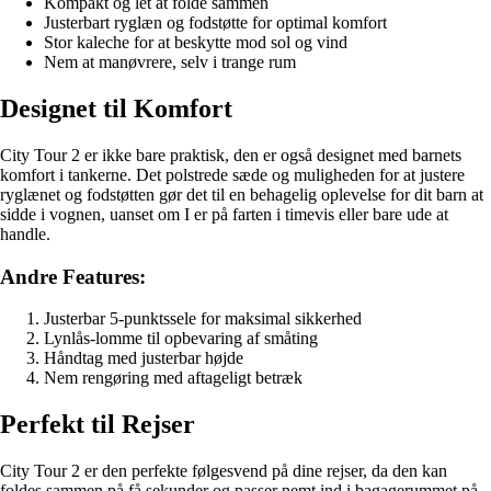
Kompakt og let at folde sammen
Justerbart ryglæn og fodstøtte for optimal komfort
Stor kaleche for at beskytte mod sol og vind
Nem at manøvrere, selv i trange rum
Designet til Komfort
City Tour 2 er ikke bare praktisk, den er også designet med barnets
komfort i tankerne. Det polstrede sæde og muligheden for at justere
ryglænet og fodstøtten gør det til en behagelig oplevelse for dit barn at
sidde i vognen, uanset om I er på farten i timevis eller bare ude at
handle.
Andre Features:
Justerbar 5-punktssele for maksimal sikkerhed
Lynlås-lomme til opbevaring af småting
Håndtag med justerbar højde
Nem rengøring med aftageligt betræk
Perfekt til Rejser
City Tour 2 er den perfekte følgesvend på dine rejser, da den kan
foldes sammen på få sekunder og passer nemt ind i bagagerummet på