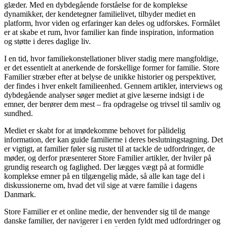
glæder. Med en dybdegående forståelse for de komplekse
dynamikker, der kendetegner familielivet, tilbyder mediet en
platform, hvor viden og erfaringer kan deles og udforskes. Formålet
er at skabe et rum, hvor familier kan finde inspiration, information
og støtte i deres daglige liv.
I en tid, hvor familiekonstellationer bliver stadig mere mangfoldige,
er det essentielt at anerkende de forskellige former for familie. Store
Familier stræber efter at belyse de unikke historier og perspektiver,
der findes i hver enkelt familieenhed. Gennem artikler, interviews og
dybdegående analyser søger mediet at give læserne indsigt i de
emner, der berører dem mest – fra opdragelse og trivsel til samliv og
sundhed.
Mediet er skabt for at imødekomme behovet for pålidelig
information, der kan guide familierne i deres beslutningstagning. Det
er vigtigt, at familier føler sig rustet til at tackle de udfordringer, de
møder, og derfor præsenterer Store Familier artikler, der hviler på
grundig research og faglighed. Der lægges vægt på at formidle
komplekse emner på en tilgængelig måde, så alle kan tage del i
diskussionerne om, hvad det vil sige at være familie i dagens
Danmark.
Store Familier er et online medie, der henvender sig til de mange
danske familier, der navigerer i en verden fyldt med udfordringer og