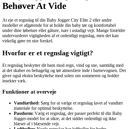
Behøver At Vide
At eje et regnslag til din Baby Jogger City Elite 2 eller andre
modeller er afgørende for at holde din baby tør og komfortabel
under dine løbeture eller gåture, især i ustadigt vejr. Mange forældre
undervurderer vigtigheden af et ordentligt regnslag, men det kan
virkelig gøre en stor forskel.
Hvorfor er et regnslag vigtigt?
Et regnslag beskytter dit barn mod regn, vind og sne, samtidig med
at det skaber en behagelig og tør atmosfære inde i barnevognen. Det
giver også ekstra beskyttelse mod solen om sommeren og holder
insekter væk.
Funktioner at overveje
Vandtæthed:
Sørg for at vælge et regnslag lavet af vandtæt
materiale for optimal beskyttelse.
Passform:
Vælg et regnslag, der passer perfekt til din Baby
Jogger-model for at sikre, at det sidder ordentligt og ikke
blæser af i blæsende vejr.
Lufthuller:
Nogle regnslag har lufthuller for bedre