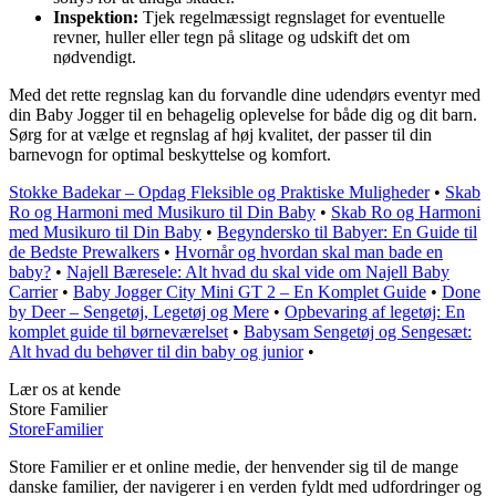
Inspektion:
Tjek regelmæssigt regnslaget for eventuelle
revner, huller eller tegn på slitage og udskift det om
nødvendigt.
Med det rette regnslag kan du forvandle dine udendørs eventyr med
din Baby Jogger til en behagelig oplevelse for både dig og dit barn.
Sørg for at vælge et regnslag af høj kvalitet, der passer til din
barnevogn for optimal beskyttelse og komfort.
Stokke Badekar – Opdag Fleksible og Praktiske Muligheder
•
Skab
Ro og Harmoni med Musikuro til Din Baby
•
Skab Ro og Harmoni
med Musikuro til Din Baby
•
Begyndersko til Babyer: En Guide til
de Bedste Prewalkers
•
Hvornår og hvordan skal man bade en
baby?
•
Najell Bæresele: Alt hvad du skal vide om Najell Baby
Carrier
•
Baby Jogger City Mini GT 2 – En Komplet Guide
•
Done
by Deer – Sengetøj, Legetøj og Mere
•
Opbevaring af legetøj: En
komplet guide til børneværelset
•
Babysam Sengetøj og Sengesæt:
Alt hvad du behøver til din baby og junior
•
Lær os at kende
Store Familier
Store
Familier
Store Familier er et online medie, der henvender sig til de mange
danske familier, der navigerer i en verden fyldt med udfordringer og