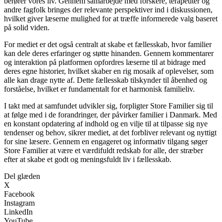
berører vores liv. Gennem samarbejde med forskere, terapeuter og
andre fagfolk bringes der relevante perspektiver ind i diskussionen,
hvilket giver læserne mulighed for at træffe informerede valg baseret
på solid viden.
For mediet er det også centralt at skabe et fællesskab, hvor familier
kan dele deres erfaringer og støtte hinanden. Gennem kommentarer
og interaktion på platformen opfordres læserne til at bidrage med
deres egne historier, hvilket skaber en rig mosaik af oplevelser, som
alle kan drage nytte af. Dette fællesskab tilskynder til åbenhed og
forståelse, hvilket er fundamentalt for et harmonisk familieliv.
I takt med at samfundet udvikler sig, forpligter Store Familier sig til
at følge med i de forandringer, der påvirker familier i Danmark. Med
en konstant opdatering af indhold og en vilje til at tilpasse sig nye
tendenser og behov, sikrer mediet, at det forbliver relevant og nyttigt
for sine læsere. Gennem en engageret og informativ tilgang søger
Store Familier at være et værdifuldt redskab for alle, der stræber
efter at skabe et godt og meningsfuldt liv i fællesskab.
Del glæden
X
Facebook
Instagram
LinkedIn
YouTube