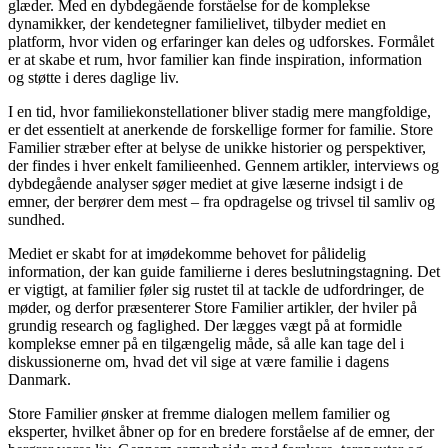
glæder. Med en dybdegående forståelse for de komplekse
dynamikker, der kendetegner familielivet, tilbyder mediet en
platform, hvor viden og erfaringer kan deles og udforskes. Formålet
er at skabe et rum, hvor familier kan finde inspiration, information
og støtte i deres daglige liv.
I en tid, hvor familiekonstellationer bliver stadig mere mangfoldige,
er det essentielt at anerkende de forskellige former for familie. Store
Familier stræber efter at belyse de unikke historier og perspektiver,
der findes i hver enkelt familieenhed. Gennem artikler, interviews og
dybdegående analyser søger mediet at give læserne indsigt i de
emner, der berører dem mest – fra opdragelse og trivsel til samliv og
sundhed.
Mediet er skabt for at imødekomme behovet for pålidelig
information, der kan guide familierne i deres beslutningstagning. Det
er vigtigt, at familier føler sig rustet til at tackle de udfordringer, de
møder, og derfor præsenterer Store Familier artikler, der hviler på
grundig research og faglighed. Der lægges vægt på at formidle
komplekse emner på en tilgængelig måde, så alle kan tage del i
diskussionerne om, hvad det vil sige at være familie i dagens
Danmark.
Store Familier ønsker at fremme dialogen mellem familier og
eksperter, hvilket åbner op for en bredere forståelse af de emner, der