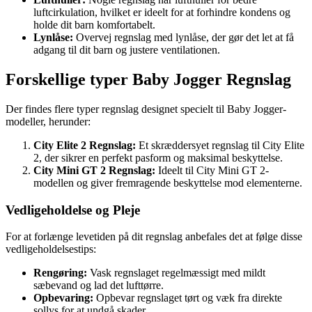
luftcirkulation, hvilket er ideelt for at forhindre kondens og
holde dit barn komfortabelt.
Lynlåse:
Overvej regnslag med lynlåse, der gør det let at få
adgang til dit barn og justere ventilationen.
Forskellige typer Baby Jogger Regnslag
Der findes flere typer regnslag designet specielt til Baby Jogger-
modeller, herunder:
City Elite 2 Regnslag:
Et skræddersyet regnslag til City Elite
2, der sikrer en perfekt pasform og maksimal beskyttelse.
City Mini GT 2 Regnslag:
Ideelt til City Mini GT 2-
modellen og giver fremragende beskyttelse mod elementerne.
Vedligeholdelse og Pleje
For at forlænge levetiden på dit regnslag anbefales det at følge disse
vedligeholdelsestips:
Rengøring:
Vask regnslaget regelmæssigt med mildt
sæbevand og lad det lufttørre.
Opbevaring:
Opbevar regnslaget tørt og væk fra direkte
sollys for at undgå skader.