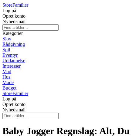
Store
Familier
Log på
Opret konto
Nyhedsmail
Kategorier
Sjov
Rådgivning
Spil
Eventyr
Uddannelse
Interesser
Mad
Hus
Mode
Budget
Store
Familier
Log på
Opret konto
Nyhedsmail
Baby Jogger Regnslag: Alt, Du