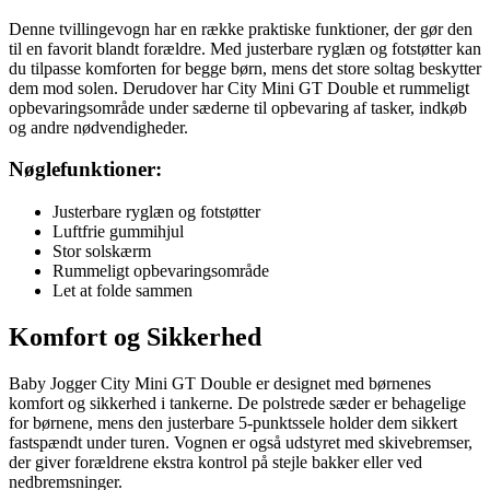
Denne tvillingevogn har en række praktiske funktioner, der gør den
til en favorit blandt forældre. Med justerbare ryglæn og fotstøtter kan
du tilpasse komforten for begge børn, mens det store soltag beskytter
dem mod solen. Derudover har City Mini GT Double et rummeligt
opbevaringsområde under sæderne til opbevaring af tasker, indkøb
og andre nødvendigheder.
Nøglefunktioner:
Justerbare ryglæn og fotstøtter
Luftfrie gummihjul
Stor solskærm
Rummeligt opbevaringsområde
Let at folde sammen
Komfort og Sikkerhed
Baby Jogger City Mini GT Double er designet med børnenes
komfort og sikkerhed i tankerne. De polstrede sæder er behagelige
for børnene, mens den justerbare 5-punktssele holder dem sikkert
fastspændt under turen. Vognen er også udstyret med skivebremser,
der giver forældrene ekstra kontrol på stejle bakker eller ved
nedbremsninger.