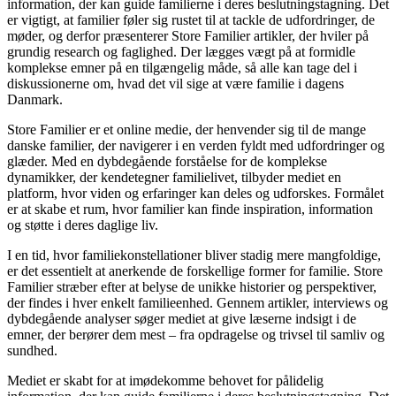
information, der kan guide familierne i deres beslutningstagning. Det
er vigtigt, at familier føler sig rustet til at tackle de udfordringer, de
møder, og derfor præsenterer Store Familier artikler, der hviler på
grundig research og faglighed. Der lægges vægt på at formidle
komplekse emner på en tilgængelig måde, så alle kan tage del i
diskussionerne om, hvad det vil sige at være familie i dagens
Danmark.
Store Familier er et online medie, der henvender sig til de mange
danske familier, der navigerer i en verden fyldt med udfordringer og
glæder. Med en dybdegående forståelse for de komplekse
dynamikker, der kendetegner familielivet, tilbyder mediet en
platform, hvor viden og erfaringer kan deles og udforskes. Formålet
er at skabe et rum, hvor familier kan finde inspiration, information
og støtte i deres daglige liv.
I en tid, hvor familiekonstellationer bliver stadig mere mangfoldige,
er det essentielt at anerkende de forskellige former for familie. Store
Familier stræber efter at belyse de unikke historier og perspektiver,
der findes i hver enkelt familieenhed. Gennem artikler, interviews og
dybdegående analyser søger mediet at give læserne indsigt i de
emner, der berører dem mest – fra opdragelse og trivsel til samliv og
sundhed.
Mediet er skabt for at imødekomme behovet for pålidelig