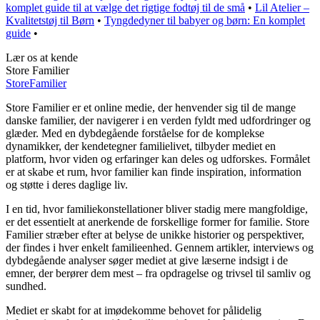
komplet guide til at vælge det rigtige fodtøj til de små
•
Lil Atelier –
Kvalitetstøj til Børn
•
Tyngdedyner til babyer og børn: En komplet
guide
•
Lær os at kende
Store Familier
Store
Familier
Store Familier er et online medie, der henvender sig til de mange
danske familier, der navigerer i en verden fyldt med udfordringer og
glæder. Med en dybdegående forståelse for de komplekse
dynamikker, der kendetegner familielivet, tilbyder mediet en
platform, hvor viden og erfaringer kan deles og udforskes. Formålet
er at skabe et rum, hvor familier kan finde inspiration, information
og støtte i deres daglige liv.
I en tid, hvor familiekonstellationer bliver stadig mere mangfoldige,
er det essentielt at anerkende de forskellige former for familie. Store
Familier stræber efter at belyse de unikke historier og perspektiver,
der findes i hver enkelt familieenhed. Gennem artikler, interviews og
dybdegående analyser søger mediet at give læserne indsigt i de
emner, der berører dem mest – fra opdragelse og trivsel til samliv og
sundhed.
Mediet er skabt for at imødekomme behovet for pålidelig