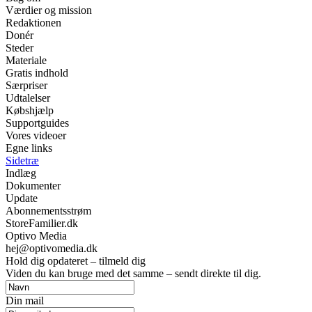
Værdier og mission
Redaktionen
Donér
Steder
Materiale
Gratis indhold
Særpriser
Udtalelser
Købshjælp
Supportguides
Vores videoer
Egne links
Sidetræ
Indlæg
Dokumenter
Update
Abonnementsstrøm
StoreFamilier.dk
Optivo Media
hej@optivomedia.dk
Hold dig opdateret – tilmeld dig
Viden du kan bruge med det samme – sendt direkte til dig.
Din mail