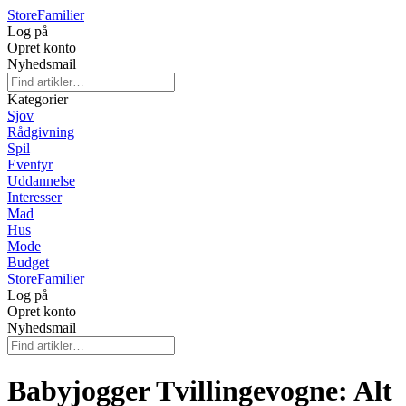
Store
Familier
Log på
Opret konto
Nyhedsmail
Kategorier
Sjov
Rådgivning
Spil
Eventyr
Uddannelse
Interesser
Mad
Hus
Mode
Budget
Store
Familier
Log på
Opret konto
Nyhedsmail
Babyjogger Tvillingevogne: Alt