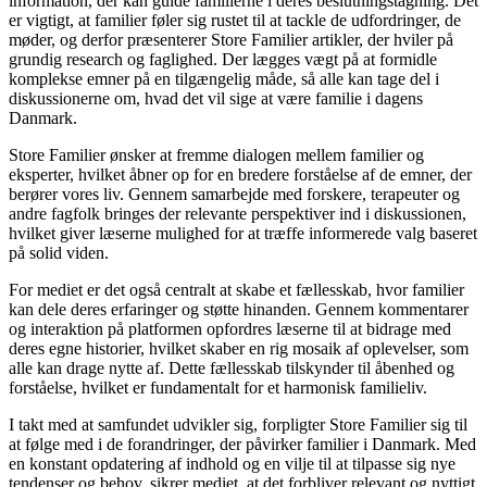
information, der kan guide familierne i deres beslutningstagning. Det
er vigtigt, at familier føler sig rustet til at tackle de udfordringer, de
møder, og derfor præsenterer Store Familier artikler, der hviler på
grundig research og faglighed. Der lægges vægt på at formidle
komplekse emner på en tilgængelig måde, så alle kan tage del i
diskussionerne om, hvad det vil sige at være familie i dagens
Danmark.
Store Familier ønsker at fremme dialogen mellem familier og
eksperter, hvilket åbner op for en bredere forståelse af de emner, der
berører vores liv. Gennem samarbejde med forskere, terapeuter og
andre fagfolk bringes der relevante perspektiver ind i diskussionen,
hvilket giver læserne mulighed for at træffe informerede valg baseret
på solid viden.
For mediet er det også centralt at skabe et fællesskab, hvor familier
kan dele deres erfaringer og støtte hinanden. Gennem kommentarer
og interaktion på platformen opfordres læserne til at bidrage med
deres egne historier, hvilket skaber en rig mosaik af oplevelser, som
alle kan drage nytte af. Dette fællesskab tilskynder til åbenhed og
forståelse, hvilket er fundamentalt for et harmonisk familieliv.
I takt med at samfundet udvikler sig, forpligter Store Familier sig til
at følge med i de forandringer, der påvirker familier i Danmark. Med
en konstant opdatering af indhold og en vilje til at tilpasse sig nye
tendenser og behov, sikrer mediet, at det forbliver relevant og nyttigt