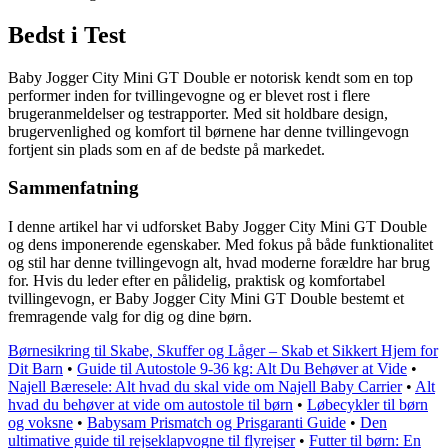
Bedst i Test
Baby Jogger City Mini GT Double er notorisk kendt som en top
performer inden for tvillingevogne og er blevet rost i flere
brugeranmeldelser og testrapporter. Med sit holdbare design,
brugervenlighed og komfort til børnene har denne tvillingevogn
fortjent sin plads som en af de bedste på markedet.
Sammenfatning
I denne artikel har vi udforsket Baby Jogger City Mini GT Double
og dens imponerende egenskaber. Med fokus på både funktionalitet
og stil har denne tvillingevogn alt, hvad moderne forældre har brug
for. Hvis du leder efter en pålidelig, praktisk og komfortabel
tvillingevogn, er Baby Jogger City Mini GT Double bestemt et
fremragende valg for dig og dine børn.
Børnesikring til Skabe, Skuffer og Låger – Skab et Sikkert Hjem for
Dit Barn
•
Guide til Autostole 9-36 kg: Alt Du Behøver at Vide
•
Najell Bæresele: Alt hvad du skal vide om Najell Baby Carrier
•
Alt
hvad du behøver at vide om autostole til børn
•
Løbecykler til børn
og voksne
•
Babysam Prismatch og Prisgaranti Guide
•
Den
ultimative guide til rejseklapvogne til flyrejser
•
Futter til børn: En