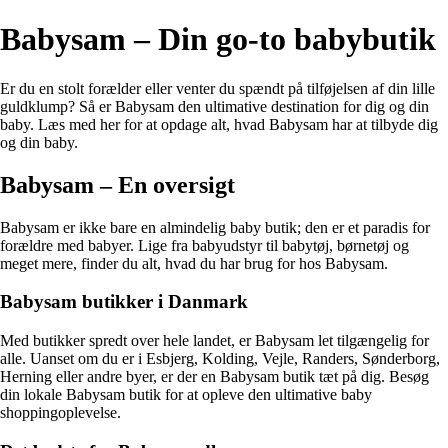
Babysam – Din go-to babybutik
Er du en stolt forælder eller venter du spændt på tilføjelsen af din lille
guldklump? Så er Babysam den ultimative destination for dig og din
baby. Læs med her for at opdage alt, hvad Babysam har at tilbyde dig
og din baby.
Babysam – En oversigt
Babysam er ikke bare en almindelig baby butik; den er et paradis for
forældre med babyer. Lige fra babyudstyr til babytøj, børnetøj og
meget mere, finder du alt, hvad du har brug for hos Babysam.
Babysam butikker i Danmark
Med butikker spredt over hele landet, er Babysam let tilgængelig for
alle. Uanset om du er i Esbjerg, Kolding, Vejle, Randers, Sønderborg,
Herning eller andre byer, er der en Babysam butik tæt på dig. Besøg
din lokale Babysam butik for at opleve den ultimative baby
shoppingoplevelse.