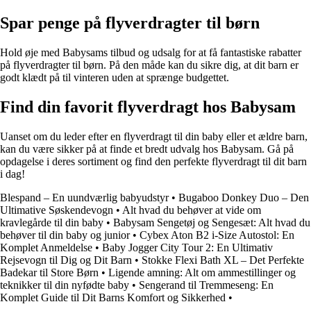
Spar penge på flyverdragter til børn
Hold øje med Babysams tilbud og udsalg for at få fantastiske rabatter
på flyverdragter til børn. På den måde kan du sikre dig, at dit barn er
godt klædt på til vinteren uden at sprænge budgettet.
Find din favorit flyverdragt hos Babysam
Uanset om du leder efter en flyverdragt til din baby eller et ældre barn,
kan du være sikker på at finde et bredt udvalg hos Babysam. Gå på
opdagelse i deres sortiment og find den perfekte flyverdragt til dit barn
i dag!
Blespand – En uundværlig babyudstyr
•
Bugaboo Donkey Duo – Den
Ultimative Søskendevogn
•
Alt hvad du behøver at vide om
kravlegårde til din baby
•
Babysam Sengetøj og Sengesæt: Alt hvad du
behøver til din baby og junior
•
Cybex Aton B2 i-Size Autostol: En
Komplet Anmeldelse
•
Baby Jogger City Tour 2: En Ultimativ
Rejsevogn til Dig og Dit Barn
•
Stokke Flexi Bath XL – Det Perfekte
Badekar til Store Børn
•
Ligende amning: Alt om ammestillinger og
teknikker til din nyfødte baby
•
Sengerand til Tremmeseng: En
Komplet Guide til Dit Barns Komfort og Sikkerhed
•