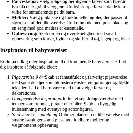
Farveskema:
Vælg rolige og beroligende farver som lyserød,
lyseblå eller grå til væggene. Undgå skarpe farver, da de kan
virke for stimulerende på dit barn.
Møbler:
Vælg praktiske og funktionelle møbler, der passer til
størrelsen af det lille værelse. En kommode med pusleplads og
en seng med god madras er essentielle.
Opbevaring:
Skab orden og overskuelighed med smart
opbevaring som kurve, hylder og skuffer til tøj, legetøj og bleer.
Inspiration til babyværelset
Er du på udkig efter inspiration til dit kommende babyværelse? Lad
dig inspirere af følgende ideer:
Pigeværelse 9 år:
Skab et fantasifuldt og farverigt pigeværelse
med søde detaljer som blomstermønstre, enhjørninger og bløde
tekstiler. Lad dit barn være med til at vælge farver og
dekorationer.
Drengeværelse inspiration:
Indret et sejt drengeværelse med
temaer som rummet, pirater eller biler. Skab en hyggelig
hulestemning med eventyr og actionfigurer.
Små værelser indretning:
Optimer pladsen i et lille værelse med
smarte løsninger som køjesenge, foldbare møbler og
vægmonteret opbevaring.