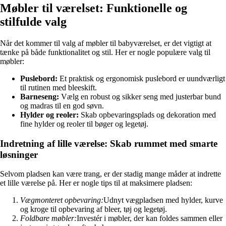
Møbler til værelset: Funktionelle og
stilfulde valg
Når det kommer til valg af møbler til babyværelset, er det vigtigt at
tænke på både funktionalitet og stil. Her er nogle populære valg til
møbler:
Puslebord:
Et praktisk og ergonomisk puslebord er uundværligt
til rutinen med bleeskift.
Barneseng:
Vælg en robust og sikker seng med justerbar bund
og madras til en god søvn.
Hylder og reoler:
Skab opbevaringsplads og dekoration med
fine hylder og reoler til bøger og legetøj.
Indretning af lille værelse: Skab rummet med smarte
løsninger
Selvom pladsen kan være trang, er der stadig mange måder at indrette
et lille værelse på. Her er nogle tips til at maksimere pladsen:
Vægmonteret opbevaring:
Udnyt vægpladsen med hylder, kurve
og kroge til opbevaring af bleer, tøj og legetøj.
Foldbare møbler:
Investér i møbler, der kan foldes sammen eller