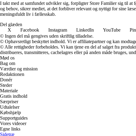
I takt med at samfundet udvikler sig, forpligter Store Familier sig til a
og behov, sikrer mediet, at det forbliver relevant og nyttigt for sine læ
meningsfuldt liv i fællesskab.
Del glæden
X
Facebook
Instagram
LinkedIn
YouTube
Pin
© Ingen del må gengives uden skriftlig tilladelse.
© Ophavsretligt beskyttet indhold. Vi er affiliatepartner og kan modtag
© Alle rettigheder forbeholdes. Vi kan tjene en del af salget fra produk
distribueres, transmitteres, cachelagres eller på anden måde bruges, und
Mød os
Bag om
Værdier og mission
Redaktionen
Donér
Steder
Materiale
Gratis indhold
Særpriser
Udtalelser
Købshjælp
Supportguides
Vores videoer
Egne links
Sidetræ