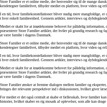
Store Familier er et online medie, der henvender sig til de mange dans
kendetegner familielivet, tilbyder mediet en platform, hvor viden og erfa
I en tid, hvor familiekonstellationer bliver stadig mere mangfoldige, er d
i hver enkelt familieenhed. Gennem artikler, interviews og dybdegående 
Mediet er skabt for at imødekomme behovet for pålidelig information, der 
præsenterer Store Familier artikler, der hviler på grundig research og 
at være familie i dagens Danmark.
Store Familier er et online medie, der henvender sig til de mange dans
kendetegner familielivet, tilbyder mediet en platform, hvor viden og erfa
I en tid, hvor familiekonstellationer bliver stadig mere mangfoldige, er d
i hver enkelt familieenhed. Gennem artikler, interviews og dybdegående 
Mediet er skabt for at imødekomme behovet for pålidelig information, der 
præsenterer Store Familier artikler, der hviler på grundig research og 
at være familie i dagens Danmark.
Store Familier ønsker at fremme dialogen mellem familier og eksperter,
bringes der relevante perspektiver ind i diskussionen, hvilket giver læs
For mediet er det også centralt at skabe et fællesskab, hvor familier k
historier, hvilket skaber en rig mosaik af oplevelser, som alle kan drage 