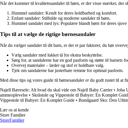
Når det kommer til kvalitetssandaler til børn, er der visse mærker, der s
Hummel sandaler: Kendt for deres holdbarhed og komfort.
Enfant sandaler: Stilfulde og moderne sandaler til børn.
Hummel sandaler med lys: Populære blandt børn for deres sjove l
Tips til at vælge de rigtige børnesandaler
Når du vælger sandaler til dit barn, er der et par faktorer, du bør overve
Vælg sandaler med lukket tå for ekstra beskyttelse.
Sørg for, at sandalerne har en god pasform og støtte til barnets fo
Overvej materialer – læder og stof er holdbare valg.
Tjek om sandalerne har justerbare remme for optimal pasform.
Med disse tips og vores guide til børnesandaler er du godt rustet til at
Najell Bæresele: Alt hvad du skal vide om Najell Baby Carrier
•
Joha U
ammeoplevelse
•
Skråstole og Vippestole til Babyer: En Komplet Guid
Vippestole til Babyer: En Komplet Guide
•
Bundgaard Sko: Den Ultima
Lær os at kende
Store Familier
Store
Familier