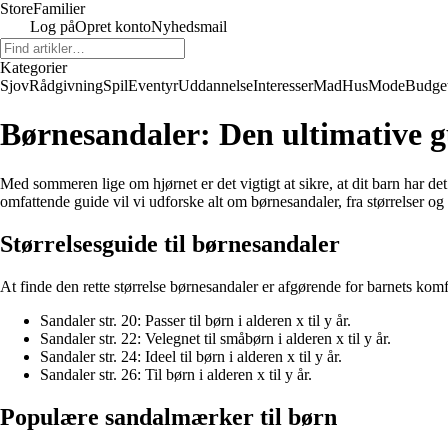
Store
Familier
Log på
Opret konto
Nyhedsmail
Kategorier
Sjov
Rådgivning
Spil
Eventyr
Uddannelse
Interesser
Mad
Hus
Mode
Budge
Børnesandaler: Den ultimative gui
Med sommeren lige om hjørnet er det vigtigt at sikre, at dit barn har de
omfattende guide vil vi udforske alt om børnesandaler, fra størrelser og st
Størrelsesguide til børnesandaler
At finde den rette størrelse børnesandaler er afgørende for barnets kom
Sandaler str. 20: Passer til børn i alderen x til y år.
Sandaler str. 22: Velegnet til småbørn i alderen x til y år.
Sandaler str. 24: Ideel til børn i alderen x til y år.
Sandaler str. 26: Til børn i alderen x til y år.
Populære sandalmærker til børn