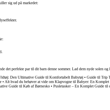
killer sig ud på markedet:
yseffekter.
je:
d.
 finde det perfekte par til dit barn denne sommer. Lad dem nyde solen og
ldtøj: Den Ultimative Guide til Komfortabelt Babytøj
•
Guide til Trip 
e
•
Alt hvad du behøver at vide om Klapvogne til Babyer: En Komplet
tive Guide til Køb af Børnesko
•
Pusletasker – En Komplet Guide til 