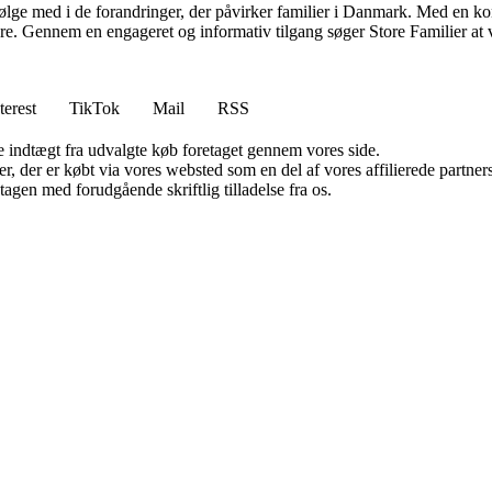
t følge med i de forandringer, der påvirker familier i Danmark. Med en kon
sere. Gennem en engageret og informativ tilgang søger Store Familier at v
terest
TikTok
Mail
RSS
e indtægt fra udvalgte køb foretaget gennem vores side.
ter, der er købt via vores websted som en del af vores affilierede partn
tagen med forudgående skriftlig tilladelse fra os.