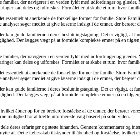
ke familier, der navigerer i en verden fyldt med udfordringer og glæde
ringer kan deles og udforskes. Formålet er at skabe et rum, hvor familier
et essentielt at anerkende de forskellige former for familie. Store Famili
analyser søger mediet at give læserne indsigt i de emner, der berører d
kan guide familierne i deres beslutningstagning. Det er vigtigt, at famil
faglighed. Der lægges vægt på at formidle komplekse emner på en tilgæng
ke familier, der navigerer i en verden fyldt med udfordringer og glæde
ringer kan deles og udforskes. Formålet er at skabe et rum, hvor familier
et essentielt at anerkende de forskellige former for familie. Store Famili
analyser søger mediet at give læserne indsigt i de emner, der berører d
kan guide familierne i deres beslutningstagning. Det er vigtigt, at famil
faglighed. Der lægges vægt på at formidle komplekse emner på en tilgæng
 hvilket åbner op for en bredere forståelse af de emner, der berører vo
erne mulighed for at træffe informerede valg baseret på solid viden.
an dele deres erfaringer og støtte hinanden. Gennem kommentarer og inte
nytte af. Dette fællesskab tilskynder til åbenhed og forståelse, hvilket e