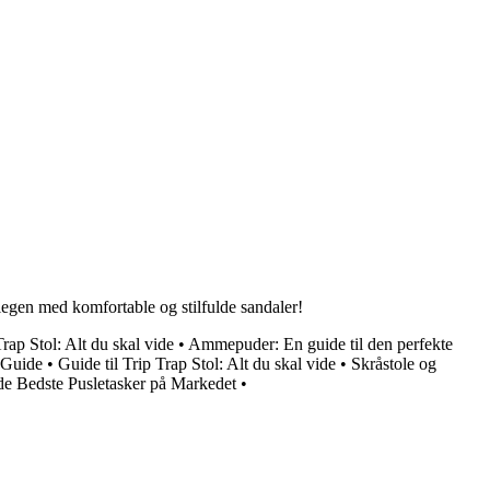
 legen med komfortable og stilfulde sandaler!
Trap Stol: Alt du skal vide
•
Ammepuder: En guide til den perfekte
 Guide
•
Guide til Trip Trap Stol: Alt du skal vide
•
Skråstole og
de Bedste Pusletasker på Markedet
•