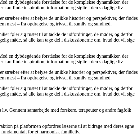
r. Med en dybdegående forståelse for de komplekse dynamikker, der
 kan finde inspiration, information og støtte i deres daglige liv.
er stræber efter at belyse de unikke historier og perspektiver, der findes
em mest – fra opdragelse og trivsel til samliv og sundhed.
ier føler sig rustet til at tackle de udfordringer, de møder, og derfor
elig måde, så alle kan tage del i diskussionerne om, hvad det vil sige
r. Med en dybdegående forståelse for de komplekse dynamikker, der
 kan finde inspiration, information og støtte i deres daglige liv.
er stræber efter at belyse de unikke historier og perspektiver, der findes
em mest – fra opdragelse og trivsel til samliv og sundhed.
ier føler sig rustet til at tackle de udfordringer, de møder, og derfor
elig måde, så alle kan tage del i diskussionerne om, hvad det vil sige
res liv. Gennem samarbejde med forskere, terapeuter og andre fagfolk
raktion på platformen opfordres læserne til at bidrage med deres egne
r fundamentalt for et harmonisk familieliv.