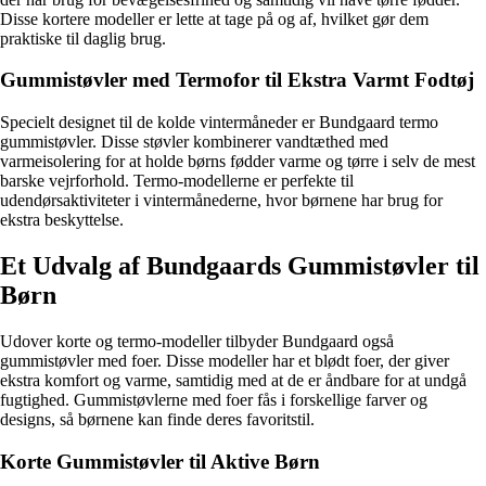
Disse kortere modeller er lette at tage på og af, hvilket gør dem
praktiske til daglig brug.
Gummistøvler med Termofor til Ekstra Varmt Fodtøj
Specielt designet til de kolde vintermåneder er Bundgaard termo
gummistøvler. Disse støvler kombinerer vandtæthed med
varmeisolering for at holde børns fødder varme og tørre i selv de mest
barske vejrforhold. Termo-modellerne er perfekte til
udendørsaktiviteter i vintermånederne, hvor børnene har brug for
ekstra beskyttelse.
Et Udvalg af Bundgaards Gummistøvler til
Børn
Udover korte og termo-modeller tilbyder Bundgaard også
gummistøvler med foer. Disse modeller har et blødt foer, der giver
ekstra komfort og varme, samtidig med at de er åndbare for at undgå
fugtighed. Gummistøvlerne med foer fås i forskellige farver og
designs, så børnene kan finde deres favoritstil.
Korte Gummistøvler til Aktive Børn