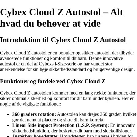
Cybex Cloud Z Autostol – Alt
hvad du behøver at vide
Introduktion til Cybex Cloud Z Autostol
Cybex Cloud Z autostol er en populær og sikker autostol, der tilbyder
avancerede funktioner og komfort til dit barn. Denne innovative
autostol er en del af Cybexs i-Size-serie og har vundet stor
anerkendelse for sin høje sikkerhedsstandard og brugervenlige design.
Funktioner og fordele ved Cybex Cloud Z
Cybex Cloud Z autostolen kommer med en lang række funktioner, der
sikrer optimal sikkerhed og komfort for dit barn under kørslen. Her er
nogle af de vigtigste funktioner:
360 graders rotation:
Autostolen kan drejes 360 grader, hvilket
gør det nemt at placere og sikre dit barn korrekt.
Linear Side-impact Protection (L.S.P. System):
En innovativ
sikkerhedsfunktion, der beskytter dit barn mod sidekollisioner.
Justérbar hovedstøtte:
Hovedstøtten kan justeres i højden for