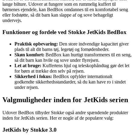
lange bilture. Udover at fungere som en rummelig kuffert til
børnenes ejendele, kan BedBox omdannes til en komfortabel seng
eller fodstøtte, så dit barn kan slappe af og sove behageligt
undervejs.
Funktioner og fordele ved Stokke JetKids BedBox
Praktisk opbevaring:
Den store indvendige kapacitet giver
plads til alt dit barns tøj, legetøj og fornødenheder.
Skøn komfort:
BedBox kan hurtigt transformeres til en seng,
så dit barn kan hvile og sove under flyrejsen.
Let at bruge:
Kuffertens hjul og teleskophåndtag gør det let
for børn at trække den selv på rejsen.
Sikkerhed i fokus:
BedBox opfylder internationalt
godkendte sikkerhedsstandarder, så du kan have ro i sindet
under rejsen.
Valgmuligheder inden for JetKids serien
Udover BedBox tilbyder Stokke også andre spændende produkter
inden for JetKids serien. Her er nogle af de populære valg:
JetKids by Stokke 3.0