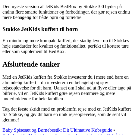
Den nyeste version af JetKids BedBox by Stokke 3.0 byder på
endnu flere smarte funktioner og forbedringer, der gør rejsen endnu
mere behagelig for både børn og forældre.
Stokke JetKids kuffert til børn
En mindre og mere kompakt kuffert, der stadig lever op til Stokkes
høje standarder for kvalitet og funktionalitet, perfekt til kortere ture
eller som supplement til BedBox.
Afsluttende tanker
Med en JetKids kuffert fra Stokke investerer du i mere end bare en
almindelig kuffert – du investerer i en behagelig og sjov
rejseoplevelse for dit barn. Uanset om I skal ud at flyve eller tage på
bilferie, vil en JetKids kuffert gøre rejsen nemmere og mere
underholdende for hele familien.
Tag det første skridt mod en problemfri rejse med en JetKids kuffert
fra Stokke, og giv dit barn en unik rejseoplevelse, som de sent vil
glemme!
Baby Spisesæt og Børnebestik: Dit Ultimative Købsguide
•