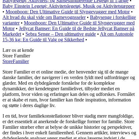
Babylegetøj: Aktivitets- og Sansestimulerende Legetøj til 1-årige
•
Baby Einstein Legetøj: Aktivitetslegetøj, Musik og Aktivitetstæpper
•
Moonboon: Den Ultimative Guide til Slyngevugger med Motor
•
Alt hvad du skal vide om Barnevognsseler
•
Babysenge i forskellige
varianter
•
Moonboon: Den Ultimative Guide til Slyngevugger med
Motor
•
Jellycat Bamser: En Guide til de Bedste Jellycat Bamser på
Markedet
•
Sebra Senge – Den ultimative guide
•
Alt om Autostole
15-36 kg: En Guide til Valg og Sikkerhed
•
Lær os at kende
Store Familier
Store
Familier
Store Familier er et online medie, der henvender sig til de mange
danske familier, der navigerer i en verden fyldt med udfordringer og
glæder. Med en dybdegående forståelse for de komplekse
dynamikker, der kendetegner familielivet, tilbyder mediet en
platform, hvor viden og erfaringer kan deles og udforskes. Formålet
er at skabe et rum, hvor familier kan finde inspiration, information
og støtte i deres daglige liv.
I en tid, hvor familiekonstellationer bliver stadig mere mangfoldige,
er det essentielt at anerkende de forskellige former for familie. Store
Familier stræber efter at belyse de unikke historier og perspektiver,
der findes i hver enkelt familieenhed. Gennem artikler, interviews og
dybdegående analyser søger mediet at give læserne indsigt i de