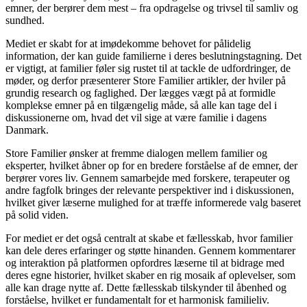
emner, der berører dem mest – fra opdragelse og trivsel til samliv og
sundhed.
Mediet er skabt for at imødekomme behovet for pålidelig
information, der kan guide familierne i deres beslutningstagning. Det
er vigtigt, at familier føler sig rustet til at tackle de udfordringer, de
møder, og derfor præsenterer Store Familier artikler, der hviler på
grundig research og faglighed. Der lægges vægt på at formidle
komplekse emner på en tilgængelig måde, så alle kan tage del i
diskussionerne om, hvad det vil sige at være familie i dagens
Danmark.
Store Familier ønsker at fremme dialogen mellem familier og
eksperter, hvilket åbner op for en bredere forståelse af de emner, der
berører vores liv. Gennem samarbejde med forskere, terapeuter og
andre fagfolk bringes der relevante perspektiver ind i diskussionen,
hvilket giver læserne mulighed for at træffe informerede valg baseret
på solid viden.
For mediet er det også centralt at skabe et fællesskab, hvor familier
kan dele deres erfaringer og støtte hinanden. Gennem kommentarer
og interaktion på platformen opfordres læserne til at bidrage med
deres egne historier, hvilket skaber en rig mosaik af oplevelser, som
alle kan drage nytte af. Dette fællesskab tilskynder til åbenhed og
forståelse, hvilket er fundamentalt for et harmonisk familieliv.