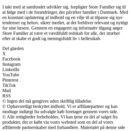
I takt med at samfundet udvikler sig, forpligter Store Familier sig til
at følge med i de forandringer, der påvirker familier i Danmark. Med
en konstant opdatering af indhold og en vilje til at tilpasse sig nye
tendenser og behov, sikrer mediet, at det forbliver relevant og nyttigt
for sine læsere. Gennem en engageret og informativ tilgang søger
Store Familier at være et værdifuldt redskab for alle, der stræber
efter at skabe et godt og meningsfuldt liv i fællesskab.
Del glæden
X
Facebook
Instagram
LinkedIn
YouTube
Pinterest
TikTok
Mail
RSS
© Ingen del må gengives uden skriftlig tilladelse.
© Ophavsretligt beskyttet indhold. Vi er affiliatepartner og kan
modtage indtægt fra udvalgte køb foretaget gennem vores side.
© Alle rettigheder forbeholdes. Vi kan tjene en del af salget fra
produkter, der er købt via vores websted som en del af vores
affilierede partnerskaber med forhandlere. Materialet på denne side