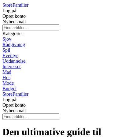
Store
Familier
Log på
Opret konto
Nyhedsmail
Kategorier
Sjov
Rådgivning
Spil
Eventyr
Uddannelse
Interesser
Mad
Hus
Mode
Budget
Store
Familier
Log på
Opret konto
Nyhedsmail
Den ultimative guide til