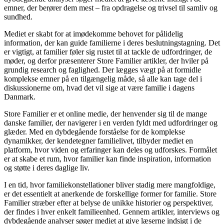
emner, der berører dem mest – fra opdragelse og trivsel til samliv og
sundhed.
Mediet er skabt for at imødekomme behovet for pålidelig
information, der kan guide familierne i deres beslutningstagning. Det
er vigtigt, at familier føler sig rustet til at tackle de udfordringer, de
møder, og derfor præsenterer Store Familier artikler, der hviler på
grundig research og faglighed. Der lægges vægt på at formidle
komplekse emner på en tilgængelig måde, så alle kan tage del i
diskussionerne om, hvad det vil sige at være familie i dagens
Danmark.
Store Familier er et online medie, der henvender sig til de mange
danske familier, der navigerer i en verden fyldt med udfordringer og
glæder. Med en dybdegående forståelse for de komplekse
dynamikker, der kendetegner familielivet, tilbyder mediet en
platform, hvor viden og erfaringer kan deles og udforskes. Formålet
er at skabe et rum, hvor familier kan finde inspiration, information
og støtte i deres daglige liv.
I en tid, hvor familiekonstellationer bliver stadig mere mangfoldige,
er det essentielt at anerkende de forskellige former for familie. Store
Familier stræber efter at belyse de unikke historier og perspektiver,
der findes i hver enkelt familieenhed. Gennem artikler, interviews og
dybdegående analyser søger mediet at give læserne indsigt i de