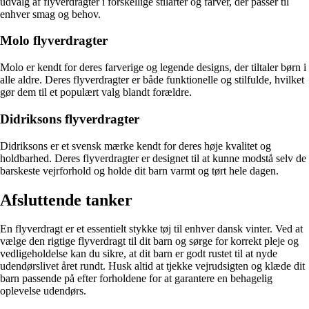
udvalg af flyverdragter i forskellige stilarter og farver, der passer til
enhver smag og behov.
Molo flyverdragter
Molo er kendt for deres farverige og legende designs, der tiltaler børn i
alle aldre. Deres flyverdragter er både funktionelle og stilfulde, hvilket
gør dem til et populært valg blandt forældre.
Didriksons flyverdragter
Didriksons er et svensk mærke kendt for deres høje kvalitet og
holdbarhed. Deres flyverdragter er designet til at kunne modstå selv de
barskeste vejrforhold og holde dit barn varmt og tørt hele dagen.
Afsluttende tanker
En flyverdragt er et essentielt stykke tøj til enhver dansk vinter. Ved at
vælge den rigtige flyverdragt til dit barn og sørge for korrekt pleje og
vedligeholdelse kan du sikre, at dit barn er godt rustet til at nyde
udendørslivet året rundt. Husk altid at tjekke vejrudsigten og klæde dit
barn passende på efter forholdene for at garantere en behagelig
oplevelse udendørs.