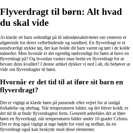
Flyverdragt til børn: Alt hvad
du skal vide
At klæde sit barn ordentligt på til udendørsaktiviteter om vinteren er
afgørende for deres velbefindende og sundhed. En flyverdragt er et
uundværligt stykke tøj, der kan holde dit barn varmt og tørt i de kolde
måneder. Men hvornår er det egentlig nødvendigt for børn at have en
flyverdragt på? Og hvordan vasker man bedst en flyverdragt for at
bevare dens kvalitet? I denne artikel dykker vi ned i alt, du behøver at
vide om flyverdragter til børn.
Hvornår er det tid til at iføre sit barn en
flyverdragt?
Det er vigtigt at klæde børn på passende efter vejret for at undgå
forkølelse og ubehag. Når temperaturen falder, og det bliver koldt, er
det tid til at finde flyverdragten frem. Generelt anbefales det at iføre
børn en flyverdragt, når temperaturen falder under 10 grader Celsius.
Det er dog også vigtigt at tage højde for vind og nedbør, da en
flyverdragt også kan beskytte mod disse elementer.