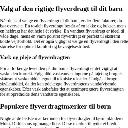
Valg af den rigtige flyverdragt til dit barn
Når du skal vælge en flyverdragt til dit barn, er der flere faktorer, du
bør overveje. En to-delt flyverdragt består af en jakke og bukser, mens
en heldragt har det hele i ét stykke. En vandtæt flyverdragt er ideel til
våde dage, mens en varm polstret flyverdragt er perfekt til ekstremt
kolde vejrforhold. Det er også vigtigt at vælge en flyverdragt i den rette
størrelse for optimal komfort og bevægelsesfrihed.
Vask og pleje af flyverdragten
For at forlænge levetiden på din barns flyverdragt er det vigtigt at
vaske den korrekt. Følg altid vaskeanvisningerne på tøjet og brug et
skånsomt vaskemiddel egnet til tekniske tekstiler. Undgå at bruge
skyllemiddel, da det kan ødelægge flyverdragtens vandafvisende
egenskaber. Efter vask anbefales det at genimprægnere flyverdragten
for at opretholde dens vandtætte egenskaber.
Populære flyverdragtmærker til børn
Nogle af de bedste mærker inden for flyverdragter til børn inkluderer
Molo, Didriksons og mange flere. Disse mærker tilbyder et bredt