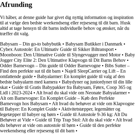
Afrunding
Vi håber, at denne guide har givet dig nyttig information og inspiration
til at vælge den bedste weekendseng eller rejseseng til dit barn. Husk
altid at tage hensyn til dit barns individuelle behov og ønsker, når du
træffer dit valg.
Babysam – Din go-to babybutik
•
Babysam Butikker i Danmark
•
Cybex Autostole: En Ultimativ Guide til Sikker Biltransport
•
Moonboon: Den Ultimative Guide til Slyngevugger med Motor
•
Baby
Jogger City Elite 2: Den Ultimative Klapvogn til Dit Barns Behov
•
Odder Barnevogn – Din guide til Odder Barnevogne
•
Bibs Sutter –
Find den perfekte sut til dit barn
•
Najell SleepCarrier og Lift – En
omfattende guide
•
Babyalarmer: En komplet guide til valg af den
bedste babyalarm med kamera
•
Babydyner og juniordyner til din lille
skat
•
Guide til Gratis Babypakker fra Babysam, Føtex, Coop 365 og
Lidl i 2023-2024
•
Alt hvad du skal vide om Neonate Babyalarmer
•
Alt om Barnevogne: En Komplet Guide – Køb den Perfekte
Barnevogn hos Babysam
•
Alt hvad du behøver at vide om Klapvogne
til Babyer: En Komplet Guide
•
Aktivitetstæpper, legemåtter og
legetæpper til babyer og børn
•
Guide til Autostole 9-36 kg: Alt Du
Behøver at Vide
•
Guide til Trip Trap Stol: Alt du skal vide
•
Alt hvad
du behøver at vide om autostole til børn
•
Guide til den perfekte
weekendseng eller rejseseng til dit barn
•