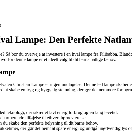
t
Hval Lampe: Den Perfekte Natla
se? Så bør du overveje at investere i en hval lampe fra Filibabba. Blan
for denne lampe er et ideelt valg til dit barns natlige behov.
Lampe
g Hvalen Christian Lampe er ingen undtagelse. Denne led lampe skaber 
d at skabe en tryg og hyggelig stemning, der gør det nemmere for børn 
teknologi, der sikrer et lavt energiforbrug og en lang levetid.
harmerende tilføjelse til ethvert børneværelse.
 du skabe den perfekte belysning til dit barns behov.
ukketimer, der gør det nemt at spare energi og undgå unødvendig lys o