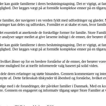
kan guide familierne i deres beslutningstagning. Det er vigtigt, at famil
faglighed. Der lægges vægt på at formidle komplekse emner på en tilgæng
ke familier, der navigerer i en verden fyldt med udfordringer og glæde
ringer kan deles og udforskes. Formålet er at skabe et rum, hvor familier
et essentielt at anerkende de forskellige former for familie. Store Famili
analyser søger mediet at give læserne indsigt i de emner, der berører d
kan guide familierne i deres beslutningstagning. Det er vigtigt, at famil
faglighed. Der lægges vægt på at formidle komplekse emner på en tilgæng
 hvilket åbner op for en bredere forståelse af de emner, der berører vo
erne mulighed for at træffe informerede valg baseret på solid viden.
an dele deres erfaringer og støtte hinanden. Gennem kommentarer og inte
nytte af. Dette fællesskab tilskynder til åbenhed og forståelse, hvilket e
t følge med i de forandringer, der påvirker familier i Danmark. Med en kon
sere. Gennem en engageret og informativ tilgang søger Store Familier at v