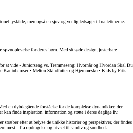
nel lyskilde, men også en sjov og venlig ledsager til nattetimerne.
 søvnoplevelse for deres børn. Med sit søde design, justerbare
or at vide
•
Juniorseng vs. Tremmeseng: Hvornår og Hvordan Skal Du
ste Kaninbamser
•
Melton Skindfutter og Hjemmesko
•
Kids by Friis –
r. Med en dybdegående forståelse for de komplekse dynamikker, der
 kan finde inspiration, information og støtte i deres daglige liv.
er stræber efter at belyse de unikke historier og perspektiver, der findes
em mest – fra opdragelse og trivsel til samliv og sundhed.