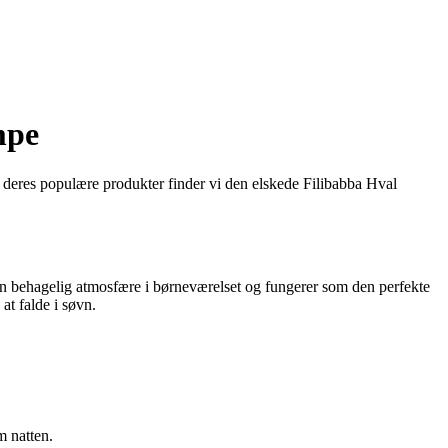
mpe
dt deres populære produkter finder vi den elskede Filibabba Hval
en behagelig atmosfære i børneværelset og fungerer som den perfekte
at falde i søvn.
m natten.