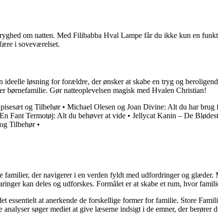
 tryghed om natten. Med Filibabba Hval Lampe får du ikke kun en funktio
fære i soveværelset.
eelle løsning for forældre, der ønsker at skabe en tryg og beroligende
ver børnefamilie. Gør natteoplevelsen magisk med Hvalen Christian!
isesæt og Tilbehør
•
Michael Olesen og Joan Divine: Alt du har brug f
En Fant Termotøj: Alt du behøver at vide
•
Jellycat Kanin – De Bløde
og Tilbehør
•
ke familier, der navigerer i en verden fyldt med udfordringer og glæde
ringer kan deles og udforskes. Formålet er at skabe et rum, hvor familier
et essentielt at anerkende de forskellige former for familie. Store Famili
analyser søger mediet at give læserne indsigt i de emner, der berører d