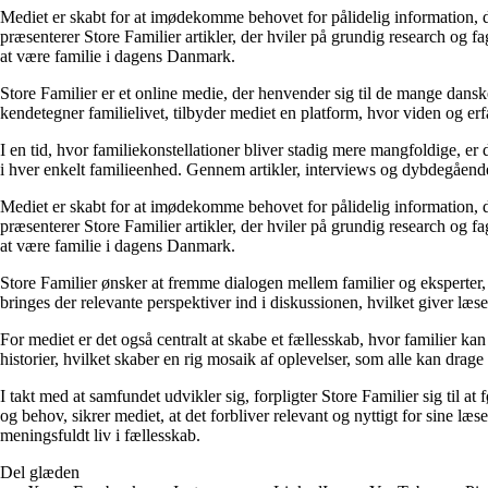
Mediet er skabt for at imødekomme behovet for pålidelig information, der 
præsenterer Store Familier artikler, der hviler på grundig research og 
at være familie i dagens Danmark.
Store Familier er et online medie, der henvender sig til de mange dans
kendetegner familielivet, tilbyder mediet en platform, hvor viden og erfa
I en tid, hvor familiekonstellationer bliver stadig mere mangfoldige, er d
i hver enkelt familieenhed. Gennem artikler, interviews og dybdegående 
Mediet er skabt for at imødekomme behovet for pålidelig information, der 
præsenterer Store Familier artikler, der hviler på grundig research og 
at være familie i dagens Danmark.
Store Familier ønsker at fremme dialogen mellem familier og eksperter,
bringes der relevante perspektiver ind i diskussionen, hvilket giver læs
For mediet er det også centralt at skabe et fællesskab, hvor familier k
historier, hvilket skaber en rig mosaik af oplevelser, som alle kan drage 
I takt med at samfundet udvikler sig, forpligter Store Familier sig til a
og behov, sikrer mediet, at det forbliver relevant og nyttigt for sine læ
meningsfuldt liv i fællesskab.
Del glæden