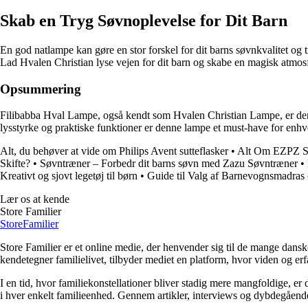
Skab en Tryg Søvnoplevelse for Dit Barn
En god natlampe kan gøre en stor forskel for dit barns søvnkvalitet og
Lad Hvalen Christian lyse vejen for dit barn og skabe en magisk atmos
Opsummering
Filibabba Hval Lampe, også kendt som Hvalen Christian Lampe, er den id
lysstyrke og praktiske funktioner er denne lampe et must-have for enh
Alt, du behøver at vide om Philips Avent sutteflasker
•
Alt Om EZPZ Sp
Skifte?
•
Søvntræner – Forbedr dit barns søvn med Zazu Søvntræner
•
Kreativt og sjovt legetøj til børn
•
Guide til Valg af Barnevognsmadras 
Lær os at kende
Store Familier
Store
Familier
Store Familier er et online medie, der henvender sig til de mange dans
kendetegner familielivet, tilbyder mediet en platform, hvor viden og erfa
I en tid, hvor familiekonstellationer bliver stadig mere mangfoldige, er d
i hver enkelt familieenhed. Gennem artikler, interviews og dybdegående 