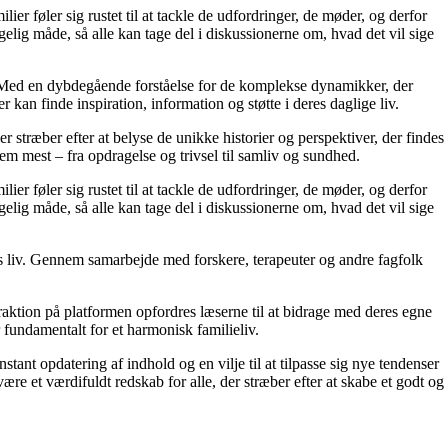
ier føler sig rustet til at tackle de udfordringer, de møder, og derfor
elig måde, så alle kan tage del i diskussionerne om, hvad det vil sige
r. Med en dybdegående forståelse for de komplekse dynamikker, der
 kan finde inspiration, information og støtte i deres daglige liv.
er stræber efter at belyse de unikke historier og perspektiver, der findes
em mest – fra opdragelse og trivsel til samliv og sundhed.
ier føler sig rustet til at tackle de udfordringer, de møder, og derfor
elig måde, så alle kan tage del i diskussionerne om, hvad det vil sige
res liv. Gennem samarbejde med forskere, terapeuter og andre fagfolk
raktion på platformen opfordres læserne til at bidrage med deres egne
r fundamentalt for et harmonisk familieliv.
stant opdatering af indhold og en vilje til at tilpasse sig nye tendenser
ære et værdifuldt redskab for alle, der stræber efter at skabe et godt og