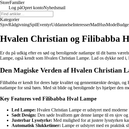
Store
Familier
Log på
Opret konto
Nyhedsmail
Kategorier
Sjov
Rådgivning
Spil
Eventyr
Uddannelse
Interesser
Mad
Hus
Mode
Budge
Hvalen Christian og Filibabba 
Er du på udkig efter en sød og beroligende natlampe til dit barns værel
Lampe, også kendt som Hvalen Christian Lampe. Lad os dykke ned i, hvor
Den Magiske Verden af Hvalen Christian 
Filibabba er kendt for deres høje kvalitet og gennemtænkte design, o
natlampe for små børn. Med sit blide og beroligende lys hjælper den me
Key Features ved Filibabba Hval Lampe
Led Lampe:
Hvalen Christian Lampe er udstyret med moderne led 
Sødt Design:
Den søde hvalform gør denne lampe til en sjov og c
Justerbar Lysstyrke:
Med mulighed for at justere lysstyrken kan
Automatisk Slukketimer:
Lampe er udstyret med en praktisk sl