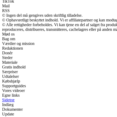
TikTok
Mail
RSS
© Ingen del må gengives uden skriftlig tilladelse.
© Ophavsretligt beskyttet indhold. Vi er affiliatepartner og kan modt
© Alle rettigheder forbeholdes. Vi kan tjene en del af salget fra prod
reproduceres, distribueres, transmitteres, cachelagres eller på anden m
Mød os
Bag om
Værdier og mission
Redaktionen
Donér
Steder
Materiale
Gratis indhold
Særpriser
Udtalelser
Købshjælp
Supportguides
Vores videoer
Egne links
Sidetræ
Indlæg
Dokumenter
Update