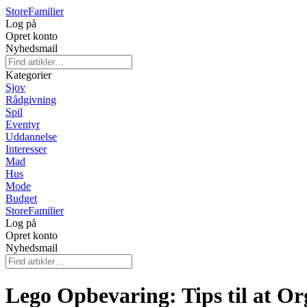
Store
Familier
Log på
Opret konto
Nyhedsmail
Kategorier
Sjov
Rådgivning
Spil
Eventyr
Uddannelse
Interesser
Mad
Hus
Mode
Budget
Store
Familier
Log på
Opret konto
Nyhedsmail
Lego Opbevaring: Tips til at Or