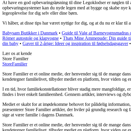
At have en god opbevaringsløsning til dine Legoklodser er nøglen til 
opbevaringssystemer kan du nyde legen med at bygge og skabe nye krea
legeoplevelse for dig selv eller dine børn.
Vi håber, at disse tips har været nyttige for dig, og at du nu er klar ti
Babysam Butikker i Danmark
•
Guide til Valg af Barnevognsmadras 
Römer autostole og klapvogne
•
Thats Mine Ammepude: Din guide ti
din baby
•
Gaver til 2-årige: Ideer og inspiration til fødselsdagsgaver
Lær os at kende
Store Familier
Store
Familier
Store Familier er et online medie, der henvender sig til de mange da
kendetegner familielivet, tilbyder mediet en platform, hvor viden og erf
I en tid, hvor familiekonstellationer bliver stadig mere mangfoldige, er
findes i hver enkelt familieenhed. Gennem artikler, interviews og dybd
Mediet er skabt for at imødekomme behovet for pålidelig information, der
præsenterer Store Familier artikler, der hviler på grundig research og
sige at være familie i dagens Danmark.
Store Familier er et online medie, der henvender sig til de mange da
kendetegner familielivet, tilbyder mediet en platform, hvor viden og erf