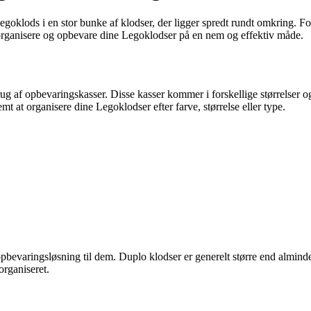
Legoklods i en stor bunke af klodser, der ligger spredt rundt omkring. F
l at organisere og opbevare dine Legoklodser på en nem og effektiv måde.
g af opbevaringskasser. Disse kasser kommer i forskellige størrelser og
t at organisere dine Legoklodser efter farve, størrelse eller type.
opbevaringsløsning til dem. Duplo klodser er generelt større end almin
organiseret.