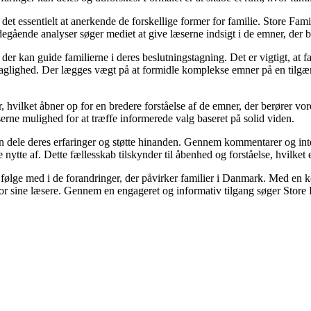
 det essentielt at anerkende de forskellige former for familie. Store Famil
egående analyser søger mediet at give læserne indsigt i de emner, der b
 kan guide familierne i deres beslutningstagning. Det er vigtigt, at fami
 faglighed. Der lægges vægt på at formidle komplekse emner på en tilgæn
, hvilket åbner op for en bredere forståelse af de emner, der berører v
serne mulighed for at træffe informerede valg baseret på solid viden.
 kan dele deres erfaringer og støtte hinanden. Gennem kommentarer og int
e nytte af. Dette fællesskab tilskynder til åbenhed og forståelse, hvilket
at følge med i de forandringer, der påvirker familier i Danmark. Med en ko
 for sine læsere. Gennem en engageret og informativ tilgang søger Store Fa