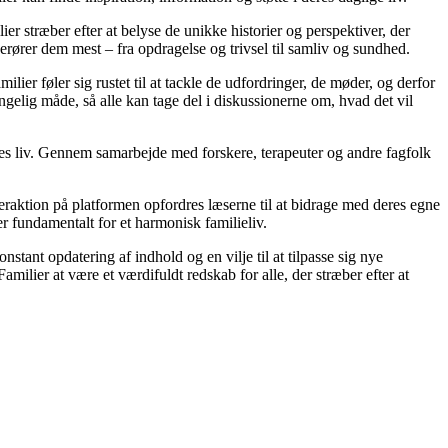
ier stræber efter at belyse de unikke historier og perspektiver, der
erører dem mest – fra opdragelse og trivsel til samliv og sundhed.
lier føler sig rustet til at tackle de udfordringer, de møder, og derfor
gelig måde, så alle kan tage del i diskussionerne om, hvad det vil
ores liv. Gennem samarbejde med forskere, terapeuter og andre fagfolk
eraktion på platformen opfordres læserne til at bidrage med deres egne
 er fundamentalt for et harmonisk familieliv.
nstant opdatering af indhold og en vilje til at tilpasse sig nye
milier at være et værdifuldt redskab for alle, der stræber efter at