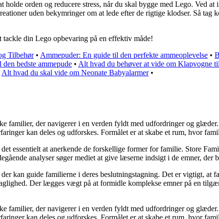
at holde orden og reducere stress, når du skal bygge med Lego. Ved at in
tioner uden bekymringer om at lede efter de rigtige klodser. Så tag ko
l at tackle din Lego opbevaring på en effektiv måde!
og Tilbehør
•
Ammepuder: En guide til den perfekte ammeoplevelse
•
B
l den bedste ammepude
•
Alt hvad du behøver at vide om Klapvogne t
•
Alt hvad du skal vide om Neonate Babyalarmer
•
nske familier, der navigerer i en verden fyldt med udfordringer og glæd
aringer kan deles og udforskes. Formålet er at skabe et rum, hvor familie
 det essentielt at anerkende de forskellige former for familie. Store Famil
egående analyser søger mediet at give læserne indsigt i de emner, der b
 kan guide familierne i deres beslutningstagning. Det er vigtigt, at fami
 faglighed. Der lægges vægt på at formidle komplekse emner på en tilgæn
nske familier, der navigerer i en verden fyldt med udfordringer og glæd
aringer kan deles og udforskes. Formålet er at skabe et rum, hvor familie