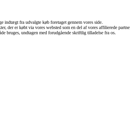
age indtægt fra udvalgte køb foretaget gennem vores side.
ukter, der er købt via vores websted som en del af vores affilierede par
åde bruges, undtagen med forudgående skriftlig tilladelse fra os.