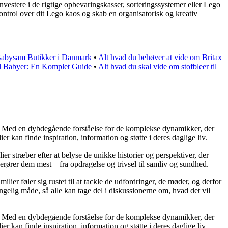
vestere i de rigtige opbevaringskasser, sorteringssystemer eller Lego
ntrol over dit Lego kaos og skab en organisatorisk og kreativ
abysam Butikker i Danmark
•
Alt hvad du behøver at vide om Britax
il Babyer: En Komplet Guide
•
Alt hvad du skal vide om stofbleer til
er. Med en dybdegående forståelse for de komplekse dynamikker, der
r kan finde inspiration, information og støtte i deres daglige liv.
ier stræber efter at belyse de unikke historier og perspektiver, der
erører dem mest – fra opdragelse og trivsel til samliv og sundhed.
lier føler sig rustet til at tackle de udfordringer, de møder, og derfor
gelig måde, så alle kan tage del i diskussionerne om, hvad det vil
er. Med en dybdegående forståelse for de komplekse dynamikker, der
r kan finde inspiration, information og støtte i deres daglige liv.