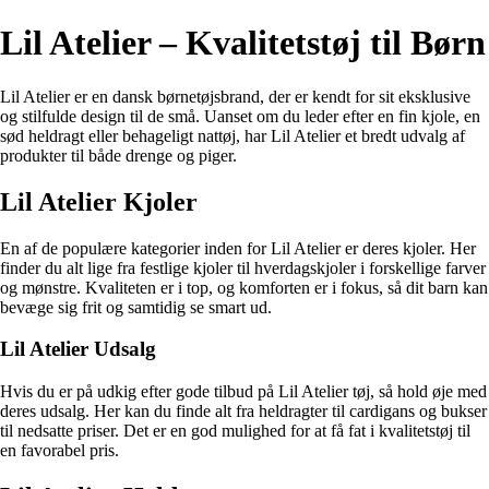
Lil Atelier – Kvalitetstøj til Børn
Lil Atelier er en dansk børnetøjsbrand, der er kendt for sit eksklusive
og stilfulde design til de små. Uanset om du leder efter en fin kjole, en
sød heldragt eller behageligt nattøj, har Lil Atelier et bredt udvalg af
produkter til både drenge og piger.
Lil Atelier Kjoler
En af de populære kategorier inden for Lil Atelier er deres kjoler. Her
finder du alt lige fra festlige kjoler til hverdagskjoler i forskellige farver
og mønstre. Kvaliteten er i top, og komforten er i fokus, så dit barn kan
bevæge sig frit og samtidig se smart ud.
Lil Atelier Udsalg
Hvis du er på udkig efter gode tilbud på Lil Atelier tøj, så hold øje med
deres udsalg. Her kan du finde alt fra heldragter til cardigans og bukser
til nedsatte priser. Det er en god mulighed for at få fat i kvalitetstøj til
en favorabel pris.