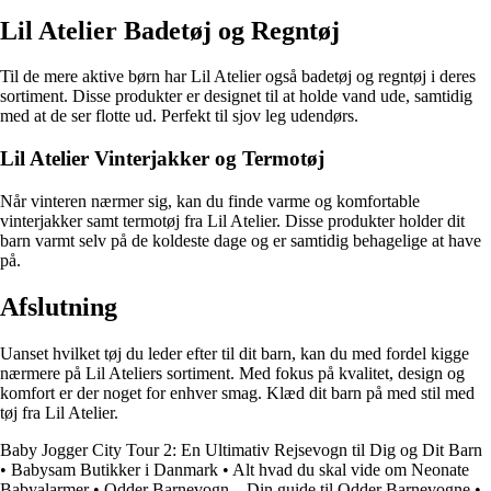
Lil Atelier Badetøj og Regntøj
Til de mere aktive børn har Lil Atelier også badetøj og regntøj i deres
sortiment. Disse produkter er designet til at holde vand ude, samtidig
med at de ser flotte ud. Perfekt til sjov leg udendørs.
Lil Atelier Vinterjakker og Termotøj
Når vinteren nærmer sig, kan du finde varme og komfortable
vinterjakker samt termotøj fra Lil Atelier. Disse produkter holder dit
barn varmt selv på de koldeste dage og er samtidig behagelige at have
på.
Afslutning
Uanset hvilket tøj du leder efter til dit barn, kan du med fordel kigge
nærmere på Lil Ateliers sortiment. Med fokus på kvalitet, design og
komfort er der noget for enhver smag. Klæd dit barn på med stil med
tøj fra Lil Atelier.
Baby Jogger City Tour 2: En Ultimativ Rejsevogn til Dig og Dit Barn
•
Babysam Butikker i Danmark
•
Alt hvad du skal vide om Neonate
Babyalarmer
•
Odder Barnevogn – Din guide til Odder Barnevogne
•