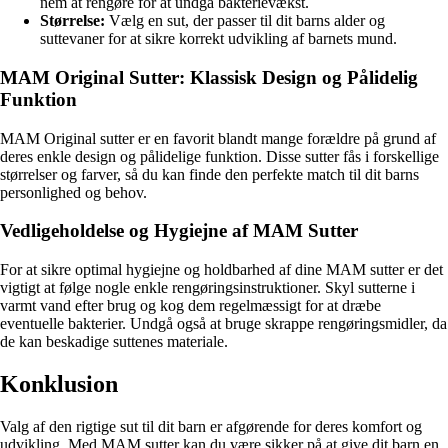
nem at rengøre for at undgå bakterievækst.
Størrelse:
Vælg en sut, der passer til dit barns alder og
suttevaner for at sikre korrekt udvikling af barnets mund.
MAM Original Sutter: Klassisk Design og Pålidelig
Funktion
MAM Original sutter er en favorit blandt mange forældre på grund af
deres enkle design og pålidelige funktion. Disse sutter fås i forskellige
størrelser og farver, så du kan finde den perfekte match til dit barns
personlighed og behov.
Vedligeholdelse og Hygiejne af MAM Sutter
For at sikre optimal hygiejne og holdbarhed af dine MAM sutter er det
vigtigt at følge nogle enkle rengøringsinstruktioner. Skyl sutterne i
varmt vand efter brug og kog dem regelmæssigt for at dræbe
eventuelle bakterier. Undgå også at bruge skrappe rengøringsmidler, da
de kan beskadige suttenes materiale.
Konklusion
Valg af den rigtige sut til dit barn er afgørende for deres komfort og
udvikling. Med MAM sutter kan du være sikker på at give dit barn en