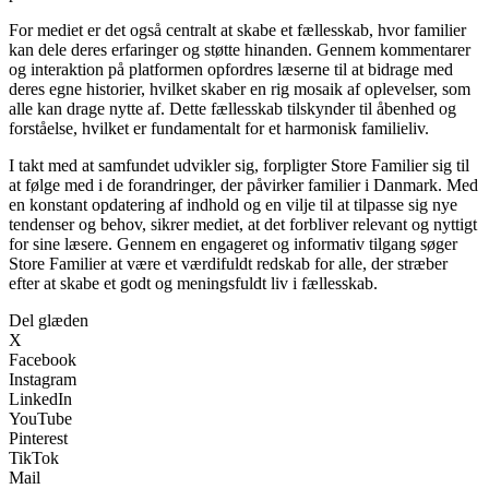
For mediet er det også centralt at skabe et fællesskab, hvor familier
kan dele deres erfaringer og støtte hinanden. Gennem kommentarer
og interaktion på platformen opfordres læserne til at bidrage med
deres egne historier, hvilket skaber en rig mosaik af oplevelser, som
alle kan drage nytte af. Dette fællesskab tilskynder til åbenhed og
forståelse, hvilket er fundamentalt for et harmonisk familieliv.
I takt med at samfundet udvikler sig, forpligter Store Familier sig til
at følge med i de forandringer, der påvirker familier i Danmark. Med
en konstant opdatering af indhold og en vilje til at tilpasse sig nye
tendenser og behov, sikrer mediet, at det forbliver relevant og nyttigt
for sine læsere. Gennem en engageret og informativ tilgang søger
Store Familier at være et værdifuldt redskab for alle, der stræber
efter at skabe et godt og meningsfuldt liv i fællesskab.
Del glæden
X
Facebook
Instagram
LinkedIn
YouTube
Pinterest
TikTok
Mail