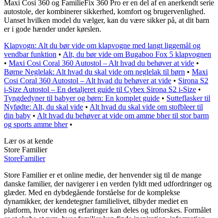
Maxi Cosi 360 og FamilieFix 360 Pro er en del af en anerkendt serie
autostole, der kombinerer sikkerhed, komfort og brugervenlighed.
Uanset hvilken model du vælger, kan du være sikker på, at dit barn
er i gode hænder under kørslen.
Klapvogn: Alt du bør vide om klapvogne med langt liggemål og
vendbar funktion
•
Alt, du bør vide om Bugaboo Fox 5 klapvognen
•
Maxi Cosi Coral 360 Autostol – Alt hvad du behøver at vide
•
Børne Neglelak: Alt hvad du skal vide om neglelak til børn
•
Maxi
Cosi Coral 360 Autostol – Alt hvad du behøver at vide
•
Sirona S2
i-Size Autostol – En detaljeret guide til Cybex Sirona S2 i-Size
•
Tyngdedyner til babyer og børn: En komplet guide
•
Sutteflasker til
Nyfødte: Alt, du skal vide
•
Alt hvad du skal vide om stofbleer til
din baby
•
Alt hvad du behøver at vide om amme bher til stor barm
og sports amme bher
•
Lær os at kende
Store Familier
Store
Familier
Store Familier er et online medie, der henvender sig til de mange
danske familier, der navigerer i en verden fyldt med udfordringer og
glæder. Med en dybdegående forståelse for de komplekse
dynamikker, der kendetegner familielivet, tilbyder mediet en
platform, hvor viden og erfaringer kan deles og udforskes. Formålet