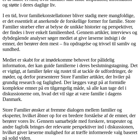
og støtte i deres daglige liv.
I en tid, hvor familiekonstellationer bliver stadig mere mangfoldige,
er det essentielt at anerkende de forskellige former for familie. Store
Familier stræber efter at belyse de unikke historier og perspektiver,
der findes i hver enkelt familieenhed. Gennem artikler, interviews og
dybdegående analyser søger mediet at give læserne indsigt i de
emner, der berører dem mest – fra opdragelse og trivsel til samliv og
sundhed.
Mediet er skabt for at imødekomme behovet for pålidelig
information, der kan guide familierne i deres beslutningstagning. Det
er vigtigt, at familier føler sig rustet til at tackle de udfordringer, de
møder, og derfor præsenterer Store Familier artikler, der hviler på
grundig research og faglighed. Der lægges vægt på at formidle
komplekse emner på en tilgængelig måde, så alle kan tage del i
diskussionerne om, hvad det vil sige at være familie i dagens
Danmark.
Store Familier ønsker at fremme dialogen mellem familier og
eksperter, hvilket åbner op for en bredere forståelse af de emner, der
berører vores liv. Gennem samarbejde med forskere, terapeuter og
andre fagfolk bringes der relevante perspektiver ind i diskussionen,
hvilket giver læserne mulighed for at træffe informerede valg baseret
på solid viden.