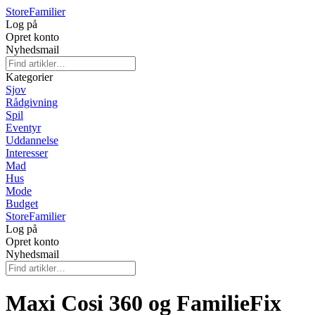
Store
Familier
Log på
Opret konto
Nyhedsmail
Kategorier
Sjov
Rådgivning
Spil
Eventyr
Uddannelse
Interesser
Mad
Hus
Mode
Budget
Store
Familier
Log på
Opret konto
Nyhedsmail
Maxi Cosi 360 og FamilieFix