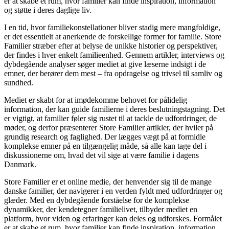
er at skabe et rum, hvor familier kan finde inspiration, information
og støtte i deres daglige liv.
I en tid, hvor familiekonstellationer bliver stadig mere mangfoldige,
er det essentielt at anerkende de forskellige former for familie. Store
Familier stræber efter at belyse de unikke historier og perspektiver,
der findes i hver enkelt familieenhed. Gennem artikler, interviews og
dybdegående analyser søger mediet at give læserne indsigt i de
emner, der berører dem mest – fra opdragelse og trivsel til samliv og
sundhed.
Mediet er skabt for at imødekomme behovet for pålidelig
information, der kan guide familierne i deres beslutningstagning. Det
er vigtigt, at familier føler sig rustet til at tackle de udfordringer, de
møder, og derfor præsenterer Store Familier artikler, der hviler på
grundig research og faglighed. Der lægges vægt på at formidle
komplekse emner på en tilgængelig måde, så alle kan tage del i
diskussionerne om, hvad det vil sige at være familie i dagens
Danmark.
Store Familier er et online medie, der henvender sig til de mange
danske familier, der navigerer i en verden fyldt med udfordringer og
glæder. Med en dybdegående forståelse for de komplekse
dynamikker, der kendetegner familielivet, tilbyder mediet en
platform, hvor viden og erfaringer kan deles og udforskes. Formålet
er at skabe et rum, hvor familier kan finde inspiration, information