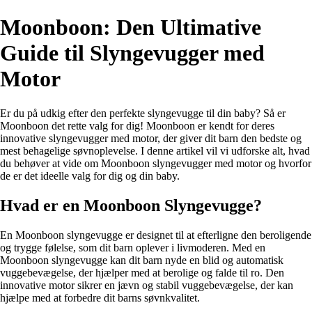
Moonboon: Den Ultimative
Guide til Slyngevugger med
Motor
Er du på udkig efter den perfekte slyngevugge til din baby? Så er
Moonboon det rette valg for dig! Moonboon er kendt for deres
innovative slyngevugger med motor, der giver dit barn den bedste og
mest behagelige søvnoplevelse. I denne artikel vil vi udforske alt, hvad
du behøver at vide om Moonboon slyngevugger med motor og hvorfor
de er det ideelle valg for dig og din baby.
Hvad er en Moonboon Slyngevugge?
En Moonboon slyngevugge er designet til at efterligne den beroligende
og trygge følelse, som dit barn oplever i livmoderen. Med en
Moonboon slyngevugge kan dit barn nyde en blid og automatisk
vuggebevægelse, der hjælper med at berolige og falde til ro. Den
innovative motor sikrer en jævn og stabil vuggebevægelse, der kan
hjælpe med at forbedre dit barns søvnkvalitet.