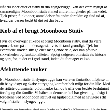
Når du leder efter et stativ til din slyngevugge, kan det være nyttigt at
sammenligne Moonboon stativet med andre muligheder på markedet.
Tjek priser, funktioner, anmeldelser fra andre forældre og find ud af,
hvad der passer bedst til dig og din baby.
Køb af et brugt Moonboon Stativ
Hvis du overvejer at købe et brugt Moonboon stativ, skal du være
opmærksom på at undersøge stativets tilstand grundigt. Tjek for
eventuelle skader, slitage eller manglende dele, der kan påvirke
sikkerheden og funktionaliteten. Spørg sælgeren om stativets historie
og sørg for, at det er i god stand, inden du foretager et køb.
Afsluttende tanker
Et Moonboon stativ til slyngevugge kan være en fantastisk tilføjelse til
dit babyudstyr og skabe et trygt og komfortabelt miljø for din lille. Med
de rigtige oplysninger og omtanke kan du træffe den bedste beslutning
for dig og din familie. Vi håber, at denne artikel har givet dig indsigt i
fordelene ved Moonboon stativet og hjulpet dig med at navigere i dit
valg af stativ til slyngevugge.
Hvornår og hvordan skal man bade en baby?
•
Klapvogn: Alt du bør