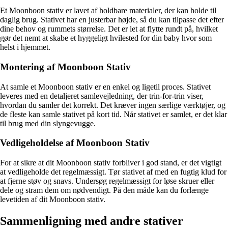
Et Moonboon stativ er lavet af holdbare materialer, der kan holde til
daglig brug. Stativet har en justerbar højde, så du kan tilpasse det efter
dine behov og rummets størrelse. Det er let at flytte rundt på, hvilket
gør det nemt at skabe et hyggeligt hvilested for din baby hvor som
helst i hjemmet.
Montering af Moonboon Stativ
At samle et Moonboon stativ er en enkel og ligetil proces. Stativet
leveres med en detaljeret samlevejledning, der trin-for-trin viser,
hvordan du samler det korrekt. Det kræver ingen særlige værktøjer, og
de fleste kan samle stativet på kort tid. Når stativet er samlet, er det klar
til brug med din slyngevugge.
Vedligeholdelse af Moonboon Stativ
For at sikre at dit Moonboon stativ forbliver i god stand, er det vigtigt
at vedligeholde det regelmæssigt. Tør stativet af med en fugtig klud for
at fjerne støv og snavs. Undersøg regelmæssigt for løse skruer eller
dele og stram dem om nødvendigt. På den måde kan du forlænge
levetiden af dit Moonboon stativ.
Sammenligning med andre stativer