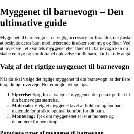
Myggenet til barnevogn – Den
ultimative guide
Myggenet til barnevogn er en vigtig accessory for forældre, der ønsker
at beskytte deres barn mod irriterende insekter som myg og fluer. Ved
at investere i et kvalitets myggenet eller fluenet til barnevogn kan du
skabe en tryg og komfortabel oplevelse for dit barn, når I er ude at gå.
Valg af det rigtige myggenet til barnevogn
Når du skal vælge det rigtige myggenet til din barnevogn, er der flere
ting, du bør overveje. Her er nogle nyttige tips:
Størrelse:
Sørg for at vælge et myggenet, der passer perfekt til
din barnevogns størrelse.
Materiale:
Vælg et myggenet lavet af holdbart og åndbart
materiale for at sikre optimal komfort for dit barn.
Montering:
Tjek om myggenettet er let at montere og
demontere for nem brug.
Populære typer af myggenet til barnevogn