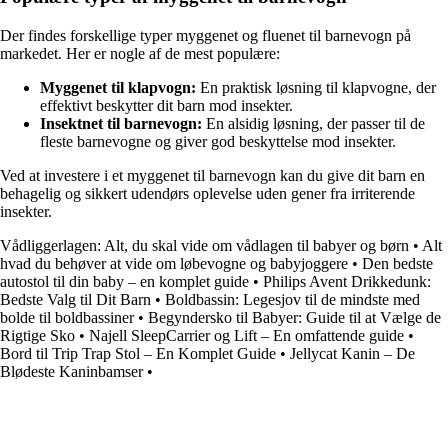
Der findes forskellige typer myggenet og fluenet til barnevogn på
markedet. Her er nogle af de mest populære:
Myggenet til klapvogn:
En praktisk løsning til klapvogne, der
effektivt beskytter dit barn mod insekter.
Insektnet til barnevogn:
En alsidig løsning, der passer til de
fleste barnevogne og giver god beskyttelse mod insekter.
Ved at investere i et myggenet til barnevogn kan du give dit barn en
behagelig og sikkert udendørs oplevelse uden gener fra irriterende
insekter.
Vådliggerlagen: Alt, du skal vide om vådlagen til babyer og børn
•
Alt
hvad du behøver at vide om løbevogne og babyjoggere
•
Den bedste
autostol til din baby – en komplet guide
•
Philips Avent Drikkedunk:
Bedste Valg til Dit Barn
•
Boldbassin: Legesjov til de mindste med
bolde til boldbassiner
•
Begyndersko til Babyer: Guide til at Vælge de
Rigtige Sko
•
Najell SleepCarrier og Lift – En omfattende guide
•
Bord til Trip Trap Stol – En Komplet Guide
•
Jellycat Kanin – De
Blødeste Kaninbamser
•