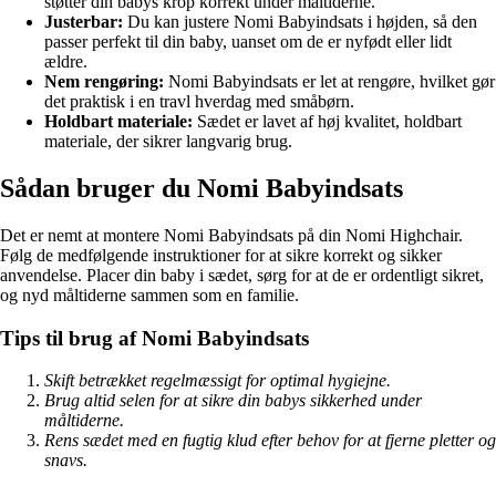
støtter din babys krop korrekt under måltiderne.
Justerbar:
Du kan justere Nomi Babyindsats i højden, så den
passer perfekt til din baby, uanset om de er nyfødt eller lidt
ældre.
Nem rengøring:
Nomi Babyindsats er let at rengøre, hvilket gør
det praktisk i en travl hverdag med småbørn.
Holdbart materiale:
Sædet er lavet af høj kvalitet, holdbart
materiale, der sikrer langvarig brug.
Sådan bruger du Nomi Babyindsats
Det er nemt at montere Nomi Babyindsats på din Nomi Highchair.
Følg de medfølgende instruktioner for at sikre korrekt og sikker
anvendelse. Placer din baby i sædet, sørg for at de er ordentligt sikret,
og nyd måltiderne sammen som en familie.
Tips til brug af Nomi Babyindsats
Skift betrækket regelmæssigt for optimal hygiejne.
Brug altid selen for at sikre din babys sikkerhed under
måltiderne.
Rens sædet med en fugtig klud efter behov for at fjerne pletter og
snavs.