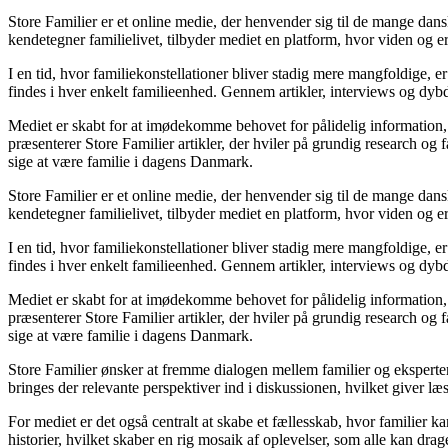
Store Familier er et online medie, der henvender sig til de mange da
kendetegner familielivet, tilbyder mediet en platform, hvor viden og erf
I en tid, hvor familiekonstellationer bliver stadig mere mangfoldige, er
findes i hver enkelt familieenhed. Gennem artikler, interviews og dybd
Mediet er skabt for at imødekomme behovet for pålidelig information, der
præsenterer Store Familier artikler, der hviler på grundig research og
sige at være familie i dagens Danmark.
Store Familier er et online medie, der henvender sig til de mange da
kendetegner familielivet, tilbyder mediet en platform, hvor viden og erf
I en tid, hvor familiekonstellationer bliver stadig mere mangfoldige, er
findes i hver enkelt familieenhed. Gennem artikler, interviews og dybd
Mediet er skabt for at imødekomme behovet for pålidelig information, der
præsenterer Store Familier artikler, der hviler på grundig research og
sige at være familie i dagens Danmark.
Store Familier ønsker at fremme dialogen mellem familier og eksperter
bringes der relevante perspektiver ind i diskussionen, hvilket giver læ
For mediet er det også centralt at skabe et fællesskab, hvor familier
historier, hvilket skaber en rig mosaik af oplevelser, som alle kan drag