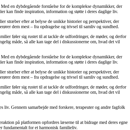
er. Med en dybdegående forståelse for de komplekse dynamikker, der
r kan finde inspiration, information og støtte i deres daglige liv.
ier stræber efter at belyse de unikke historier og perspektiver, der
erører dem mest – fra opdragelse og trivsel til samliv og sundhed.
lier føler sig rustet til at tackle de udfordringer, de møder, og derfor
gelig måde, så alle kan tage del i diskussionerne om, hvad det vil
er. Med en dybdegående forståelse for de komplekse dynamikker, der
r kan finde inspiration, information og støtte i deres daglige liv.
ier stræber efter at belyse de unikke historier og perspektiver, der
erører dem mest – fra opdragelse og trivsel til samliv og sundhed.
lier føler sig rustet til at tackle de udfordringer, de møder, og derfor
gelig måde, så alle kan tage del i diskussionerne om, hvad det vil
ores liv. Gennem samarbejde med forskere, terapeuter og andre fagfolk
eraktion på platformen opfordres læserne til at bidrage med deres egne
 er fundamentalt for et harmonisk familieliv.