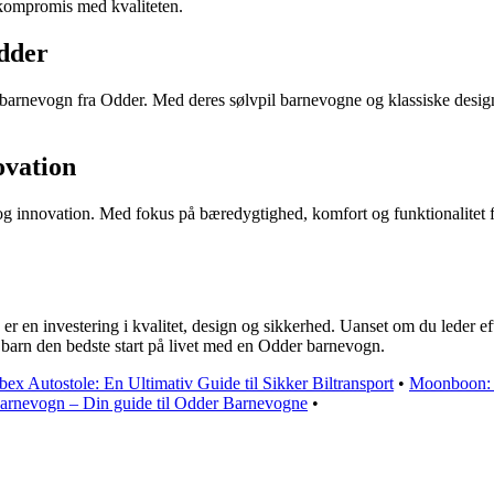
kompromis med kvaliteten.
dder
 barnevogn fra Odder. Med deres sølvpil barnevogne og klassiske designs
ovation
og innovation. Med fokus på bæredygtighed, komfort og funktionalitet
 er en investering i kvalitet, design og sikkerhed. Uanset om du leder 
t barn den bedste start på livet med en Odder barnevogn.
ex Autostole: En Ultimativ Guide til Sikker Biltransport
•
Moonboon: 
arnevogn – Din guide til Odder Barnevogne
•