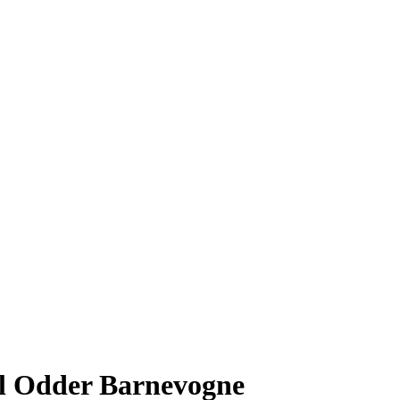
il Odder Barnevogne