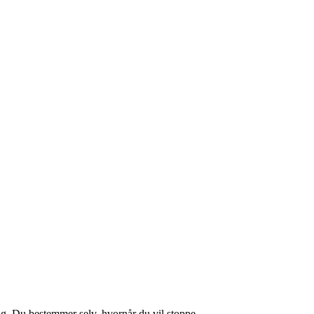
ig. Du bestemmer selv, hvornår du vil stoppe.