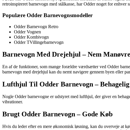
retroinspireret barnevogn med stålkasse, har Odder noget for enhver 
Populære Odder Barnevognsmodeller
Odder Barnevogn Retro
Odder Vognen
Odder Kombivogn
Odder TVillingebarnevogn
Barnevogn Med Drejehjul – Nem Manøvr
En af de funktioner, som mange forældre værdsætter ved Odder barne
barnevogn med drejehjul kan du nemt navigere gennem byen eller pa
Lufthjul Til Odder Barnevogn – Behagelig
Nogle Odder barnevogne er udstyret med lufthjul, der giver en behagel
vibrationer.
Brugt Odder Barnevogn – Gode Køb
Hvis du leder efter en mere økonomisk løsning, kan du overveje at kø