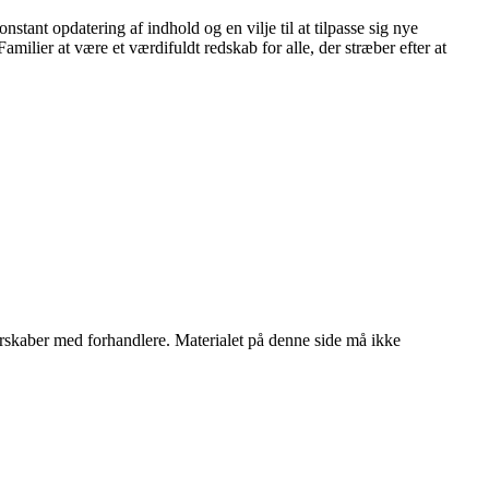
nstant opdatering af indhold og en vilje til at tilpasse sig nye
milier at være et værdifuldt redskab for alle, der stræber efter at
tnerskaber med forhandlere. Materialet på denne side må ikke