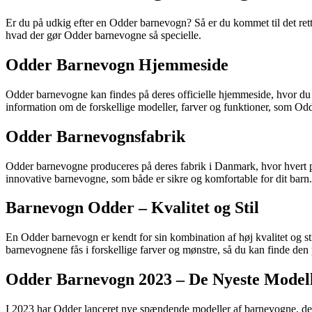
Er du på udkig efter en Odder barnevogn? Så er du kommet til det ret
hvad der gør Odder barnevogne så specielle.
Odder Barnevogn Hjemmeside
Odder barnevogne kan findes på deres officielle hjemmeside, hvor d
information om de forskellige modeller, farver og funktioner, som Odd
Odder Barnevognsfabrik
Odder barnevogne produceres på deres fabrik i Danmark, hvor hvert prod
innovative barnevogne, som både er sikre og komfortable for dit barn.
Barnevogn Odder – Kvalitet og Stil
En Odder barnevogn er kendt for sin kombination af høj kvalitet og st
barnevognene fås i forskellige farver og mønstre, så du kan finde den p
Odder Barnevogn 2023 – De Nyeste Model
I 2023 har Odder lanceret nye spændende modeller af barnevogne, der