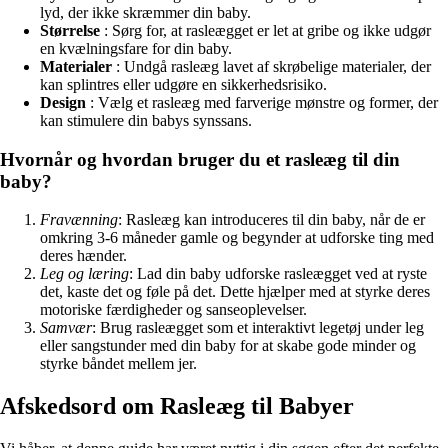
lyd, der ikke skræmmer din baby.
Størrelse
: Sørg for, at rasleægget er let at gribe og ikke udgør
en kvælningsfare for din baby.
Materialer
: Undgå rasleæg lavet af skrøbelige materialer, der
kan splintres eller udgøre en sikkerhedsrisiko.
Design
: Vælg et rasleæg med farverige mønstre og former, der
kan stimulere din babys synssans.
Hvornår og hvordan bruger du et rasleæg til din
baby?
Fravænning
: Rasleæg kan introduceres til din baby, når de er
omkring 3-6 måneder gamle og begynder at udforske ting med
deres hænder.
Leg og læring
: Lad din baby udforske rasleægget ved at ryste
det, kaste det og føle på det. Dette hjælper med at styrke deres
motoriske færdigheder og sanseoplevelser.
Samvær
: Brug rasleægget som et interaktivt legetøj under leg
eller sangstunder med din baby for at skabe gode minder og
styrke båndet mellem jer.
Afskedsord om Rasleæg til Babyer