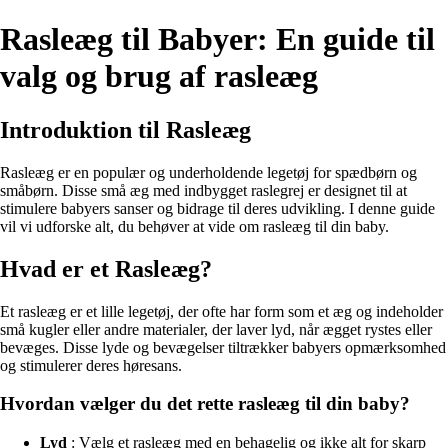
Rasleæg til Babyer: En guide til
valg og brug af rasleæg
Introduktion til Rasleæg
Rasleæg er en populær og underholdende legetøj for spædbørn og
småbørn. Disse små æg med indbygget raslegrej er designet til at
stimulere babyers sanser og bidrage til deres udvikling. I denne guide
vil vi udforske alt, du behøver at vide om rasleæg til din baby.
Hvad er et Rasleæg?
Et rasleæg er et lille legetøj, der ofte har form som et æg og indeholder
små kugler eller andre materialer, der laver lyd, når ægget rystes eller
bevæges. Disse lyde og bevægelser tiltrækker babyers opmærksomhed
og stimulerer deres høresans.
Hvordan vælger du det rette rasleæg til din baby?
Lyd
: Vælg et rasleæg med en behagelig og ikke alt for skarp