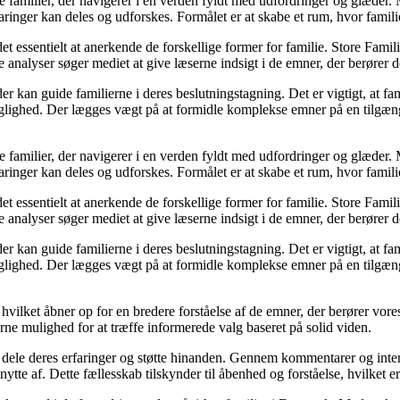
ke familier, der navigerer i en verden fyldt med udfordringer og glæde
ringer kan deles og udforskes. Formålet er at skabe et rum, hvor familier
et essentielt at anerkende de forskellige former for familie. Store Famili
analyser søger mediet at give læserne indsigt i de emner, der berører d
kan guide familierne i deres beslutningstagning. Det er vigtigt, at famil
faglighed. Der lægges vægt på at formidle komplekse emner på en tilgæng
ke familier, der navigerer i en verden fyldt med udfordringer og glæde
ringer kan deles og udforskes. Formålet er at skabe et rum, hvor familier
et essentielt at anerkende de forskellige former for familie. Store Famili
analyser søger mediet at give læserne indsigt i de emner, der berører d
kan guide familierne i deres beslutningstagning. Det er vigtigt, at famil
faglighed. Der lægges vægt på at formidle komplekse emner på en tilgæng
 hvilket åbner op for en bredere forståelse af de emner, der berører vo
erne mulighed for at træffe informerede valg baseret på solid viden.
an dele deres erfaringer og støtte hinanden. Gennem kommentarer og inte
nytte af. Dette fællesskab tilskynder til åbenhed og forståelse, hvilket e