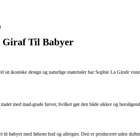
t
 Giraf Til Babyer
ed sit ikoniske design og naturlige materialer har Sophie La Girafe vund
let med mad-grade farver, hvilket gør den både sikker og beroligende fo
net til babyer med følsom hud og allergier. Den er produceret uden duft