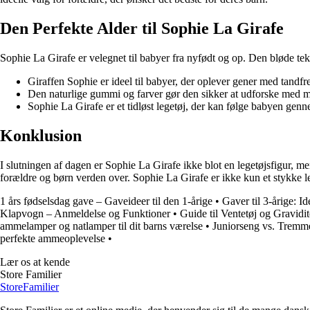
Den Perfekte Alder til Sophie La Girafe
Sophie La Girafe er velegnet til babyer fra nyfødt og op. Den bløde te
Giraffen Sophie er ideel til babyer, der oplever gener med tandf
Den naturlige gummi og farver gør den sikker at udforske med 
Sophie La Girafe er et tidløst legetøj, der kan følge babyen genn
Konklusion
I slutningen af dagen er Sophie La Girafe ikke blot en legetøjsfigur, me
forældre og børn verden over. Sophie La Girafe er ikke kun et stykke l
1 års fødselsdag gave – Gaveideer til den 1-årige
•
Gaver til 3-årige: Id
Klapvogn – Anmeldelse og Funktioner
•
Guide til Ventetøj og Gravidit
ammelamper og natlamper til dit barns værelse
•
Juniorseng vs. Tremm
perfekte ammeoplevelse
•
Lær os at kende
Store Familier
Store
Familier