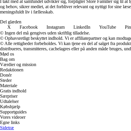
I takt med at samfundet udvikler sig, forpligter Store Familier sig til a
og behov, sikrer mediet, at det forbliver relevant og nyttigt for sine læ
meningsfuldt liv i fællesskab.
Del glæden
X
Facebook
Instagram
LinkedIn
YouTube
Pin
© Ingen del må gengives uden skriftlig tilladelse.
© Ophavsretligt beskyttet indhold. Vi er affiliatepartner og kan modtag
© Alle rettigheder forbeholdes. Vi kan tjene en del af salget fra produk
distribueres, transmitteres, cachelagres eller på anden måde bruges, und
Mød os
Bag om
Værdier og mission
Redaktionen
Donér
Steder
Materiale
Gratis indhold
Særpriser
Udtalelser
Købshjælp
Supportguides
Vores videoer
Egne links
Sidetræ