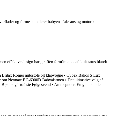
overflader og forme stimulerer babyens følesans og motorik.
 men effektive design har giraffen formået at opnå kultstatus blandt
m Britax Römer autostole og klapvogne
•
Cybex Balios S Lux
ide om Neonate BC-6900D Babyalarmen
•
Det ultimative valg af
n Bløde og Trofaste Følgesvend
•
Ammepuder: En guide til den