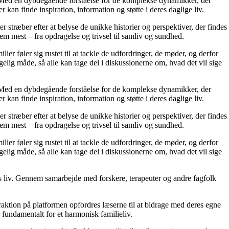
r. Med en dybdegående forståelse for de komplekse dynamikker, der
 kan finde inspiration, information og støtte i deres daglige liv.
er stræber efter at belyse de unikke historier og perspektiver, der findes
em mest – fra opdragelse og trivsel til samliv og sundhed.
ier føler sig rustet til at tackle de udfordringer, de møder, og derfor
elig måde, så alle kan tage del i diskussionerne om, hvad det vil sige
r. Med en dybdegående forståelse for de komplekse dynamikker, der
 kan finde inspiration, information og støtte i deres daglige liv.
er stræber efter at belyse de unikke historier og perspektiver, der findes
em mest – fra opdragelse og trivsel til samliv og sundhed.
ier føler sig rustet til at tackle de udfordringer, de møder, og derfor
elig måde, så alle kan tage del i diskussionerne om, hvad det vil sige
res liv. Gennem samarbejde med forskere, terapeuter og andre fagfolk
raktion på platformen opfordres læserne til at bidrage med deres egne
r fundamentalt for et harmonisk familieliv.