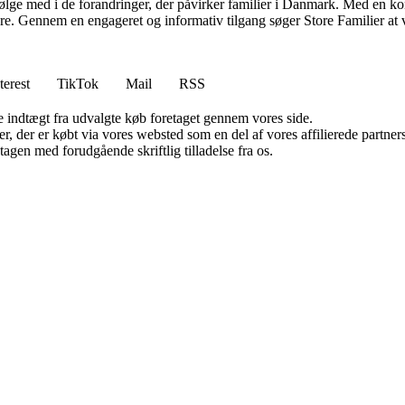
t følge med i de forandringer, der påvirker familier i Danmark. Med en kon
sere. Gennem en engageret og informativ tilgang søger Store Familier at v
terest
TikTok
Mail
RSS
e indtægt fra udvalgte køb foretaget gennem vores side.
ter, der er købt via vores websted som en del af vores affilierede partn
tagen med forudgående skriftlig tilladelse fra os.