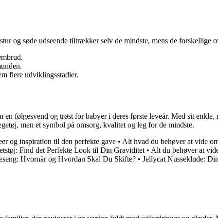
kstur og søde udseende tiltrækker selv de mindste, mens de forskellige 
rembrud.
munden.
em flere udviklingsstadier.
n en følgesvend og trøst for babyer i deres første leveår. Med sit enkle,
egetøj, men et symbol på omsorg, kvalitet og leg for de mindste.
eer og inspiration til den perfekte gave
•
Alt hvad du behøver at vide o
etstøj: Find det Perfekte Look til Din Graviditet
•
Alt du behøver at v
eseng: Hvornår og Hvordan Skal Du Skifte?
•
Jellycat Nusseklude: Di