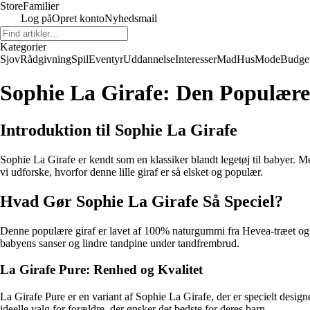
Store
Familier
Log på
Opret konto
Nyhedsmail
Kategorier
Sjov
Rådgivning
Spil
Eventyr
Uddannelse
Interesser
Mad
Hus
Mode
Budge
Sophie La Girafe: Den Populære
Introduktion til Sophie La Girafe
Sophie La Girafe er kendt som en klassiker blandt legetøj til babyer. M
vi udforske, hvorfor denne lille giraf er så elsket og populær.
Hvad Gør Sophie La Girafe Så Speciel?
Denne populære giraf er lavet af 100% naturgummi fra Hevea-træet og ma
babyens sanser og lindre tandpine under tandfrembrud.
La Girafe Pure: Renhed og Kvalitet
La Girafe Pure er en variant af Sophie La Girafe, der er specielt desig
ideelle valg for forældre, der ønsker det bedste for deres barn.