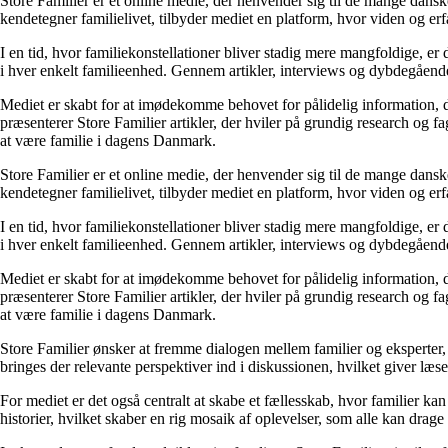
Store Familier er et online medie, der henvender sig til de mange dans
kendetegner familielivet, tilbyder mediet en platform, hvor viden og erfa
I en tid, hvor familiekonstellationer bliver stadig mere mangfoldige, er d
i hver enkelt familieenhed. Gennem artikler, interviews og dybdegående 
Mediet er skabt for at imødekomme behovet for pålidelig information, der 
præsenterer Store Familier artikler, der hviler på grundig research og 
at være familie i dagens Danmark.
Store Familier er et online medie, der henvender sig til de mange dans
kendetegner familielivet, tilbyder mediet en platform, hvor viden og erfa
I en tid, hvor familiekonstellationer bliver stadig mere mangfoldige, er d
i hver enkelt familieenhed. Gennem artikler, interviews og dybdegående 
Mediet er skabt for at imødekomme behovet for pålidelig information, der 
præsenterer Store Familier artikler, der hviler på grundig research og 
at være familie i dagens Danmark.
Store Familier ønsker at fremme dialogen mellem familier og eksperter,
bringes der relevante perspektiver ind i diskussionen, hvilket giver læs
For mediet er det også centralt at skabe et fællesskab, hvor familier k
historier, hvilket skaber en rig mosaik af oplevelser, som alle kan drage 