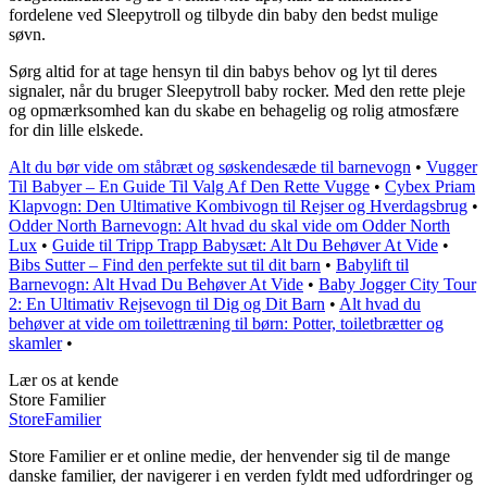
fordelene ved Sleepytroll og tilbyde din baby den bedst mulige
søvn.
Sørg altid for at tage hensyn til din babys behov og lyt til deres
signaler, når du bruger Sleepytroll baby rocker. Med den rette pleje
og opmærksomhed kan du skabe en behagelig og rolig atmosfære
for din lille elskede.
Alt du bør vide om ståbræt og søskendesæde til barnevogn
•
Vugger
Til Babyer – En Guide Til Valg Af Den Rette Vugge
•
Cybex Priam
Klapvogn: Den Ultimative Kombivogn til Rejser og Hverdagsbrug
•
Odder North Barnevogn: Alt hvad du skal vide om Odder North
Lux
•
Guide til Tripp Trapp Babysæt: Alt Du Behøver At Vide
•
Bibs Sutter – Find den perfekte sut til dit barn
•
Babylift til
Barnevogn: Alt Hvad Du Behøver At Vide
•
Baby Jogger City Tour
2: En Ultimativ Rejsevogn til Dig og Dit Barn
•
Alt hvad du
behøver at vide om toilettræning til børn: Potter, toiletbrætter og
skamler
•
Lær os at kende
Store Familier
Store
Familier
Store Familier er et online medie, der henvender sig til de mange
danske familier, der navigerer i en verden fyldt med udfordringer og