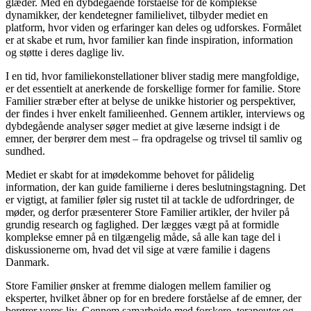
glæder. Med en dybdegående forståelse for de komplekse
dynamikker, der kendetegner familielivet, tilbyder mediet en
platform, hvor viden og erfaringer kan deles og udforskes. Formålet
er at skabe et rum, hvor familier kan finde inspiration, information
og støtte i deres daglige liv.
I en tid, hvor familiekonstellationer bliver stadig mere mangfoldige,
er det essentielt at anerkende de forskellige former for familie. Store
Familier stræber efter at belyse de unikke historier og perspektiver,
der findes i hver enkelt familieenhed. Gennem artikler, interviews og
dybdegående analyser søger mediet at give læserne indsigt i de
emner, der berører dem mest – fra opdragelse og trivsel til samliv og
sundhed.
Mediet er skabt for at imødekomme behovet for pålidelig
information, der kan guide familierne i deres beslutningstagning. Det
er vigtigt, at familier føler sig rustet til at tackle de udfordringer, de
møder, og derfor præsenterer Store Familier artikler, der hviler på
grundig research og faglighed. Der lægges vægt på at formidle
komplekse emner på en tilgængelig måde, så alle kan tage del i
diskussionerne om, hvad det vil sige at være familie i dagens
Danmark.
Store Familier ønsker at fremme dialogen mellem familier og
eksperter, hvilket åbner op for en bredere forståelse af de emner, der
berører vores liv. Gennem samarbejde med forskere, terapeuter og