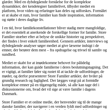
glæder. Med en dybdegående forståelse for de komplekse
dynamikker, der kendetegner familielivet, tilbyder mediet en
platform, hvor viden og erfaringer kan deles og udforskes. Formålet
er at skabe et rum, hvor familier kan finde inspiration, information
og støtte i deres daglige liv.
I en tid, hvor familiekonstellationer bliver stadig mere mangfoldige,
er det essentielt at anerkende de forskellige former for familie. Store
Familier stræber efter at belyse de unikke historier og perspektiver,
der findes i hver enkelt familieenhed. Gennem artikler, interviews og
dybdegående analyser søger mediet at give læserne indsigt i de
emner, der berører dem mest – fra opdragelse og trivsel til samliv og
sundhed.
Mediet er skabt for at imødekomme behovet for pålidelig
information, der kan guide familierne i deres beslutningstagning. Det
er vigtigt, at familier føler sig rustet til at tackle de udfordringer, de
møder, og derfor præsenterer Store Familier artikler, der hviler på
grundig research og faglighed. Der lægges vægt på at formidle
komplekse emner på en tilgængelig måde, så alle kan tage del i
diskussionerne om, hvad det vil sige at være familie i dagens
Danmark.
Store Familier er et online medie, der henvender sig til de mange
danske familier, der navigerer i en verden fyldt med udfordringer og