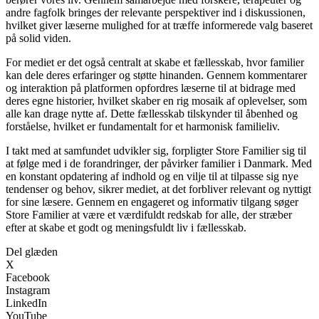
andre fagfolk bringes der relevante perspektiver ind i diskussionen,
hvilket giver læserne mulighed for at træffe informerede valg baseret
på solid viden.
For mediet er det også centralt at skabe et fællesskab, hvor familier
kan dele deres erfaringer og støtte hinanden. Gennem kommentarer
og interaktion på platformen opfordres læserne til at bidrage med
deres egne historier, hvilket skaber en rig mosaik af oplevelser, som
alle kan drage nytte af. Dette fællesskab tilskynder til åbenhed og
forståelse, hvilket er fundamentalt for et harmonisk familieliv.
I takt med at samfundet udvikler sig, forpligter Store Familier sig til
at følge med i de forandringer, der påvirker familier i Danmark. Med
en konstant opdatering af indhold og en vilje til at tilpasse sig nye
tendenser og behov, sikrer mediet, at det forbliver relevant og nyttigt
for sine læsere. Gennem en engageret og informativ tilgang søger
Store Familier at være et værdifuldt redskab for alle, der stræber
efter at skabe et godt og meningsfuldt liv i fællesskab.
Del glæden
X
Facebook
Instagram
LinkedIn
YouTube