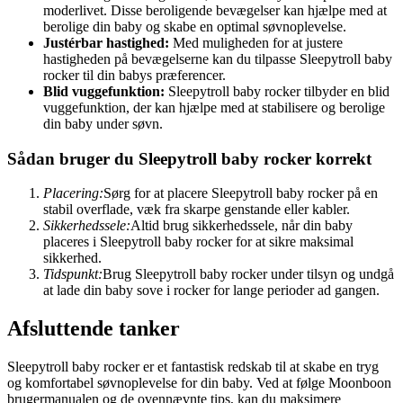
moderlivet. Disse beroligende bevægelser kan hjælpe med at
berolige din baby og skabe en optimal søvnoplevelse.
Justérbar hastighed:
Med muligheden for at justere
hastigheden på bevægelserne kan du tilpasse Sleepytroll baby
rocker til din babys præferencer.
Blid vuggefunktion:
Sleepytroll baby rocker tilbyder en blid
vuggefunktion, der kan hjælpe med at stabilisere og berolige
din baby under søvn.
Sådan bruger du Sleepytroll baby rocker korrekt
Placering:
Sørg for at placere Sleepytroll baby rocker på en
stabil overflade, væk fra skarpe genstande eller kabler.
Sikkerhedssele:
Altid brug sikkerhedssele, når din baby
placeres i Sleepytroll baby rocker for at sikre maksimal
sikkerhed.
Tidspunkt:
Brug Sleepytroll baby rocker under tilsyn og undgå
at lade din baby sove i rocker for lange perioder ad gangen.
Afsluttende tanker
Sleepytroll baby rocker er et fantastisk redskab til at skabe en tryg
og komfortabel søvnoplevelse for din baby. Ved at følge Moonboon
brugermanualen og de ovennævnte tips, kan du maksimere