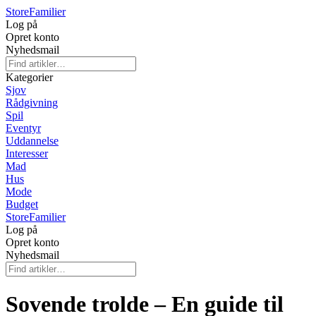
Store
Familier
Log på
Opret konto
Nyhedsmail
Kategorier
Sjov
Rådgivning
Spil
Eventyr
Uddannelse
Interesser
Mad
Hus
Mode
Budget
Store
Familier
Log på
Opret konto
Nyhedsmail
Sovende trolde – En guide til