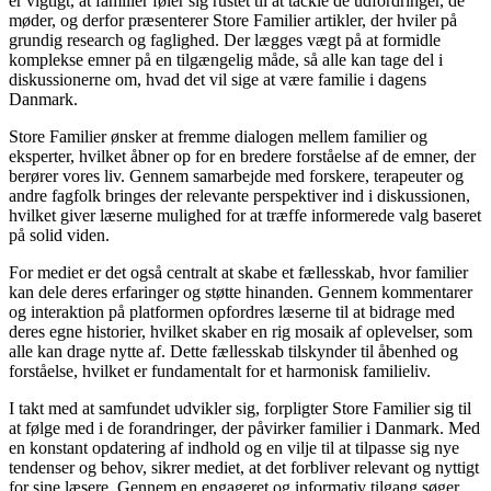
er vigtigt, at familier føler sig rustet til at tackle de udfordringer, de
møder, og derfor præsenterer Store Familier artikler, der hviler på
grundig research og faglighed. Der lægges vægt på at formidle
komplekse emner på en tilgængelig måde, så alle kan tage del i
diskussionerne om, hvad det vil sige at være familie i dagens
Danmark.
Store Familier ønsker at fremme dialogen mellem familier og
eksperter, hvilket åbner op for en bredere forståelse af de emner, der
berører vores liv. Gennem samarbejde med forskere, terapeuter og
andre fagfolk bringes der relevante perspektiver ind i diskussionen,
hvilket giver læserne mulighed for at træffe informerede valg baseret
på solid viden.
For mediet er det også centralt at skabe et fællesskab, hvor familier
kan dele deres erfaringer og støtte hinanden. Gennem kommentarer
og interaktion på platformen opfordres læserne til at bidrage med
deres egne historier, hvilket skaber en rig mosaik af oplevelser, som
alle kan drage nytte af. Dette fællesskab tilskynder til åbenhed og
forståelse, hvilket er fundamentalt for et harmonisk familieliv.
I takt med at samfundet udvikler sig, forpligter Store Familier sig til
at følge med i de forandringer, der påvirker familier i Danmark. Med
en konstant opdatering af indhold og en vilje til at tilpasse sig nye
tendenser og behov, sikrer mediet, at det forbliver relevant og nyttigt
for sine læsere. Gennem en engageret og informativ tilgang søger