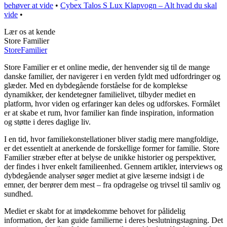
behøver at vide
•
Cybex Talos S Lux Klapvogn – Alt hvad du skal
vide
•
Lær os at kende
Store Familier
Store
Familier
Store Familier er et online medie, der henvender sig til de mange
danske familier, der navigerer i en verden fyldt med udfordringer og
glæder. Med en dybdegående forståelse for de komplekse
dynamikker, der kendetegner familielivet, tilbyder mediet en
platform, hvor viden og erfaringer kan deles og udforskes. Formålet
er at skabe et rum, hvor familier kan finde inspiration, information
og støtte i deres daglige liv.
I en tid, hvor familiekonstellationer bliver stadig mere mangfoldige,
er det essentielt at anerkende de forskellige former for familie. Store
Familier stræber efter at belyse de unikke historier og perspektiver,
der findes i hver enkelt familieenhed. Gennem artikler, interviews og
dybdegående analyser søger mediet at give læserne indsigt i de
emner, der berører dem mest – fra opdragelse og trivsel til samliv og
sundhed.
Mediet er skabt for at imødekomme behovet for pålidelig
information, der kan guide familierne i deres beslutningstagning. Det