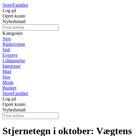
Store
Familier
Log på
Opret konto
Nyhedsmail
Kategorier
Sjov
Rådgivning
Spil
Eventyr
Uddannelse
Interesser
Mad
Hus
Mode
Budget
Store
Familier
Log på
Opret konto
Nyhedsmail
Stjernetegn i oktober: Vægtens