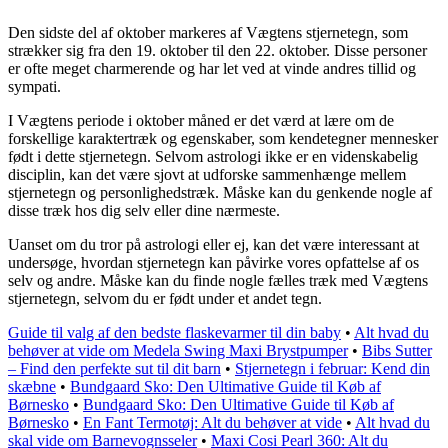
Den sidste del af oktober markeres af Vægtens stjernetegn, som
strækker sig fra den 19. oktober til den 22. oktober. Disse personer
er ofte meget charmerende og har let ved at vinde andres tillid og
sympati.
I Vægtens periode i oktober måned er det værd at lære om de
forskellige karaktertræk og egenskaber, som kendetegner mennesker
født i dette stjernetegn. Selvom astrologi ikke er en videnskabelig
disciplin, kan det være sjovt at udforske sammenhænge mellem
stjernetegn og personlighedstræk. Måske kan du genkende nogle af
disse træk hos dig selv eller dine nærmeste.
Uanset om du tror på astrologi eller ej, kan det være interessant at
undersøge, hvordan stjernetegn kan påvirke vores opfattelse af os
selv og andre. Måske kan du finde nogle fælles træk med Vægtens
stjernetegn, selvom du er født under et andet tegn.
Guide til valg af den bedste flaskevarmer til din baby
•
Alt hvad du
behøver at vide om Medela Swing Maxi Brystpumper
•
Bibs Sutter
– Find den perfekte sut til dit barn
•
Stjernetegn i februar: Kend din
skæbne
•
Bundgaard Sko: Den Ultimative Guide til Køb af
Børnesko
•
Bundgaard Sko: Den Ultimative Guide til Køb af
Børnesko
•
En Fant Termotøj: Alt du behøver at vide
•
Alt hvad du
skal vide om Barnevognsseler
•
Maxi Cosi Pearl 360: Alt du