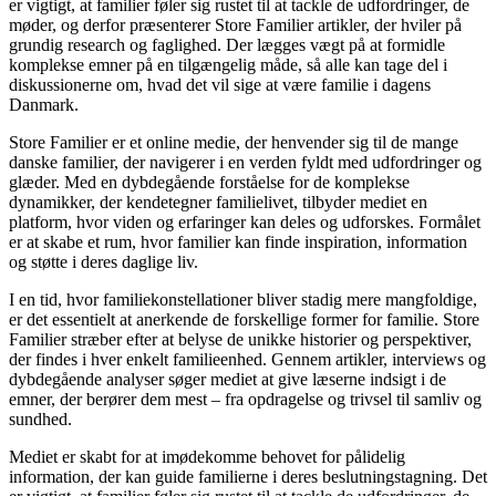
er vigtigt, at familier føler sig rustet til at tackle de udfordringer, de
møder, og derfor præsenterer Store Familier artikler, der hviler på
grundig research og faglighed. Der lægges vægt på at formidle
komplekse emner på en tilgængelig måde, så alle kan tage del i
diskussionerne om, hvad det vil sige at være familie i dagens
Danmark.
Store Familier er et online medie, der henvender sig til de mange
danske familier, der navigerer i en verden fyldt med udfordringer og
glæder. Med en dybdegående forståelse for de komplekse
dynamikker, der kendetegner familielivet, tilbyder mediet en
platform, hvor viden og erfaringer kan deles og udforskes. Formålet
er at skabe et rum, hvor familier kan finde inspiration, information
og støtte i deres daglige liv.
I en tid, hvor familiekonstellationer bliver stadig mere mangfoldige,
er det essentielt at anerkende de forskellige former for familie. Store
Familier stræber efter at belyse de unikke historier og perspektiver,
der findes i hver enkelt familieenhed. Gennem artikler, interviews og
dybdegående analyser søger mediet at give læserne indsigt i de
emner, der berører dem mest – fra opdragelse og trivsel til samliv og
sundhed.
Mediet er skabt for at imødekomme behovet for pålidelig
information, der kan guide familierne i deres beslutningstagning. Det