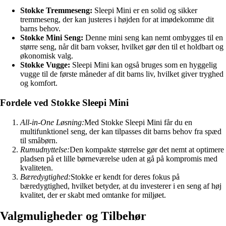
Stokke Tremmeseng:
Sleepi Mini er en solid og sikker
tremmeseng, der kan justeres i højden for at imødekomme dit
barns behov.
Stokke Mini Seng:
Denne mini seng kan nemt ombygges til en
større seng, når dit barn vokser, hvilket gør den til et holdbart og
økonomisk valg.
Stokke Vugge:
Sleepi Mini kan også bruges som en hyggelig
vugge til de første måneder af dit barns liv, hvilket giver tryghed
og komfort.
Fordele ved Stokke Sleepi Mini
All-in-One Løsning:
Med Stokke Sleepi Mini får du en
multifunktionel seng, der kan tilpasses dit barns behov fra spæd
til småbørn.
Rumudnyttelse:
Den kompakte størrelse gør det nemt at optimere
pladsen på et lille børneværelse uden at gå på kompromis med
kvaliteten.
Bæredygtighed:
Stokke er kendt for deres fokus på
bæredygtighed, hvilket betyder, at du investerer i en seng af høj
kvalitet, der er skabt med omtanke for miljøet.
Valgmuligheder og Tilbehør