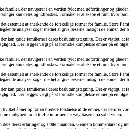
nske familier, der navigerer i en verden fyldt med udfordringer og glæd
aringer kan deles og udforskes. Formålet er at skabe et rum, hvor familie
 det essentielt at anerkende de forskellige former for familie. Store Famil
egående analyser søger mediet at give læserne indsigt i de emner, der b
 kan guide familierne i deres beslutningstagning. Det er vigtigt, at fami
 faglighed. Der lægges vægt på at formidle komplekse emner på en tilgæn
nske familier, der navigerer i en verden fyldt med udfordringer og glæd
aringer kan deles og udforskes. Formålet er at skabe et rum, hvor familie
 det essentielt at anerkende de forskellige former for familie. Store Famil
egående analyser søger mediet at give læserne indsigt i de emner, der b
 kan guide familierne i deres beslutningstagning. Det er vigtigt, at fami
 faglighed. Der lægges vægt på at formidle komplekse emner på en tilgæn
, hvilket åbner op for en bredere forståelse af de emner, der berører v
serne mulighed for at træffe informerede valg baseret på solid viden.
 kan dele deres erfaringer og støtte hinanden. Gennem kommentarer og int