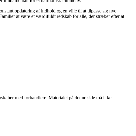
 er fundamentalt for et harmonisk familieliv.
nstant opdatering af indhold og en vilje til at tilpasse sig nye
milier at være et værdifuldt redskab for alle, der stræber efter at
tnerskaber med forhandlere. Materialet på denne side må ikke