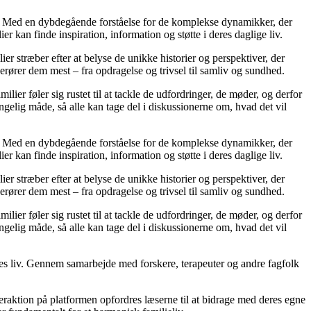
er. Med en dybdegående forståelse for de komplekse dynamikker, der
r kan finde inspiration, information og støtte i deres daglige liv.
ier stræber efter at belyse de unikke historier og perspektiver, der
erører dem mest – fra opdragelse og trivsel til samliv og sundhed.
lier føler sig rustet til at tackle de udfordringer, de møder, og derfor
gelig måde, så alle kan tage del i diskussionerne om, hvad det vil
er. Med en dybdegående forståelse for de komplekse dynamikker, der
r kan finde inspiration, information og støtte i deres daglige liv.
ier stræber efter at belyse de unikke historier og perspektiver, der
erører dem mest – fra opdragelse og trivsel til samliv og sundhed.
lier føler sig rustet til at tackle de udfordringer, de møder, og derfor
gelig måde, så alle kan tage del i diskussionerne om, hvad det vil
ores liv. Gennem samarbejde med forskere, terapeuter og andre fagfolk
eraktion på platformen opfordres læserne til at bidrage med deres egne