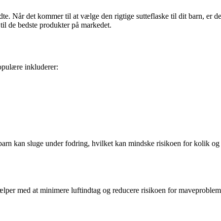
e. Når det kommer til at vælge den rigtige sutteflaske til dit barn, er d
 til de bedste produkter på markedet.
opulære inkluderer:
dit barn kan sluge under fodring, hvilket kan mindske risikoen for koli
hjælper med at minimere luftindtag og reducere risikoen for maveproble