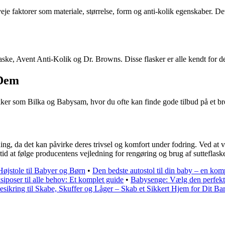
erveje faktorer som materiale, størrelse, form og anti-kolik egenskaber. 
ske, Avent Anti-Kolik og Dr. Browns. Disse flasker er alle kendt for dere
 Dem
utikker som Bilka og Babysam, hvor du ofte kan finde gode tilbud på et 
lutning, da det kan påvirke deres trivsel og komfort under fodring. Ved 
id at følge producentens vejledning for rengøring og brug af sutteflask
øjstole til Babyer og Børn
•
Den bedste autostol til din baby – en kom
siposer til alle behov: Et komplet guide
•
Babysenge: Vælg den perfekte
esikring til Skabe, Skuffer og Låger – Skab et Sikkert Hjem for Dit Ba