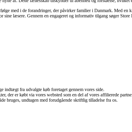
e nytte af. Dette fællesskab tilskynder til åbenhed og forståelse, hvilket
at følge med i de forandringer, der påvirker familier i Danmark. Med en ko
 for sine læsere. Gennem en engageret og informativ tilgang søger Store Fa
age indtægt fra udvalgte køb foretaget gennem vores side.
ukter, der er købt via vores websted som en del af vores affilierede par
åde bruges, undtagen med forudgående skriftlig tilladelse fra os.