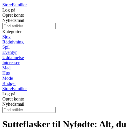
Store
Familier
Log på
Opret konto
Nyhedsmail
Kategorier
Sjov
Rådgivning
Spil
Eventyr
Uddannelse
Interesser
Mad
Hus
Mode
Budget
Store
Familier
Log på
Opret konto
Nyhedsmail
Sutteflasker til Nyfødte: Alt, du