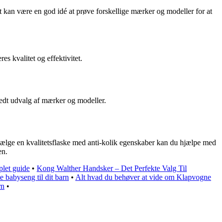
Det kan være en god idé at prøve forskellige mærker og modeller for at
s kvalitet og effektivitet.
bredt udvalg af mærker og modeller.
at vælge en kvalitetsflaske med anti-kolik egenskaber kan du hjælpe med
en.
plet guide
•
Kong Walther Handsker – Det Perfekte Valg Til
 babyseng til dit barn
•
Alt hvad du behøver at vide om Klapvogne
rn
•