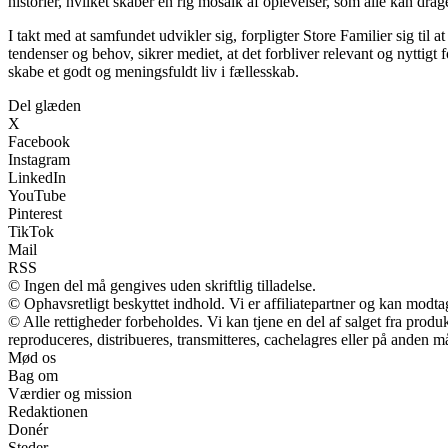
historier, hvilket skaber en rig mosaik af oplevelser, som alle kan drag
I takt med at samfundet udvikler sig, forpligter Store Familier sig til 
tendenser og behov, sikrer mediet, at det forbliver relevant og nyttigt
skabe et godt og meningsfuldt liv i fællesskab.
Del glæden
X
Facebook
Instagram
LinkedIn
YouTube
Pinterest
TikTok
Mail
RSS
© Ingen del må gengives uden skriftlig tilladelse.
© Ophavsretligt beskyttet indhold. Vi er affiliatepartner og kan modt
© Alle rettigheder forbeholdes. Vi kan tjene en del af salget fra prod
reproduceres, distribueres, transmitteres, cachelagres eller på anden m
Mød os
Bag om
Værdier og mission
Redaktionen
Donér
Steder