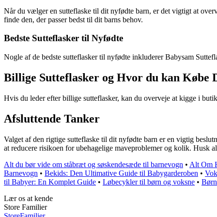
Når du vælger en sutteflaske til dit nyfødte barn, er det vigtigt at ov
finde den, der passer bedst til dit barns behov.
Bedste Sutteflasker til Nyfødte
Nogle af de bedste sutteflasker til nyfødte inkluderer Babysam Suttefla
Billige Sutteflasker og Hvor du kan Købe
Hvis du leder efter billige sutteflasker, kan du overveje at kigge i b
Afsluttende Tanker
Valget af den rigtige sutteflaske til dit nyfødte barn er en vigtig bes
at reducere risikoen for ubehagelige maveproblemer og kolik. Husk alt
Alt du bør vide om ståbræt og søskendesæde til barnevogn
•
Alt Om H
Barnevogn
•
Bekids: Den Ultimative Guide til Babygarderoben
•
Vok
til Babyer: En Komplet Guide
•
Løbecykler til børn og voksne
•
Børn
Lær os at kende
Store Familier
Store
Familier