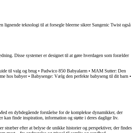
n lignende teknologi til at forsegle bleerne sikrer Sangenic Twist også
ning. Disse systemer er designet til at gøre hverdagen som forælder
ide til valg og brug
•
Padwico 850 Babyalarm
•
MAM Sutter: Den
tme hos babyer
•
Babysenge: Vælg den perfekte babyseng til dit barn
•
r. Med en dybdegående forståelse for de komplekse dynamikker, der
 kan finde inspiration, information og støtte i deres daglige liv.
er stræber efter at belyse de unikke historier og perspektiver, der findes