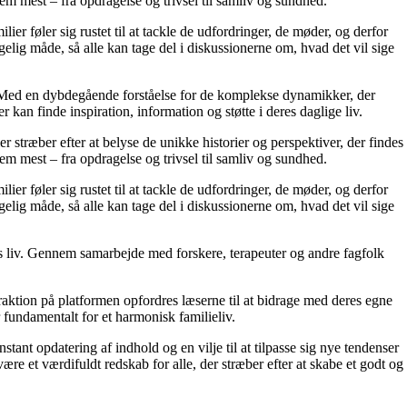
em mest – fra opdragelse og trivsel til samliv og sundhed.
ier føler sig rustet til at tackle de udfordringer, de møder, og derfor
elig måde, så alle kan tage del i diskussionerne om, hvad det vil sige
r. Med en dybdegående forståelse for de komplekse dynamikker, der
 kan finde inspiration, information og støtte i deres daglige liv.
er stræber efter at belyse de unikke historier og perspektiver, der findes
em mest – fra opdragelse og trivsel til samliv og sundhed.
ier føler sig rustet til at tackle de udfordringer, de møder, og derfor
elig måde, så alle kan tage del i diskussionerne om, hvad det vil sige
res liv. Gennem samarbejde med forskere, terapeuter og andre fagfolk
raktion på platformen opfordres læserne til at bidrage med deres egne
r fundamentalt for et harmonisk familieliv.
stant opdatering af indhold og en vilje til at tilpasse sig nye tendenser
ære et værdifuldt redskab for alle, der stræber efter at skabe et godt og