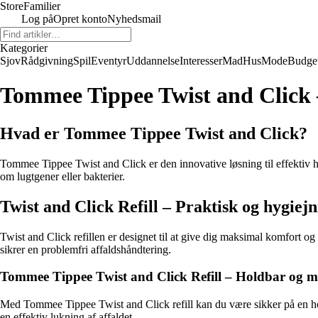
Store
Familier
Log på
Opret konto
Nyhedsmail
Kategorier
Sjov
Rådgivning
Spil
Eventyr
Uddannelse
Interesser
Mad
Hus
Mode
Budge
Tommee Tippee Twist and Click – 
Hvad er Tommee Tippee Twist and Click?
Tommee Tippee Twist and Click er den innovative løsning til effektiv h
om lugtgener eller bakterier.
Twist and Click Refill – Praktisk og hygiejn
Twist and Click refillen er designet til at give dig maksimal komfort og 
sikrer en problemfri affaldshåndtering.
Tommee Tippee Twist and Click Refill – Holdbar og mi
Med Tommee Tippee Twist and Click refill kan du være sikker på en holdb
en effektiv lukning af affaldet.