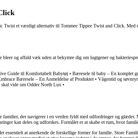
Click
nic Twist et værdigt alternativ til Tommee Tippee Twist and Click. Med e
bleer og affald væk uden at bekymre dig om lugtgener og bakteriespred
ive Guide til Komfortabelt Babytøj
•
Bæresele til baby – En komplet gu
mbrace Bæresele – En Anmeldelse af Produktet
•
Vågentid og søvnry
 skal vide om Odder North Lux
•
ke familier, der navigerer i en verden fyldt med udfordringer og glæde
ringer kan deles og udforskes. Formålet er at skabe et rum, hvor familier
et essentielt at anerkende de forskellige former for familie. Store Famili