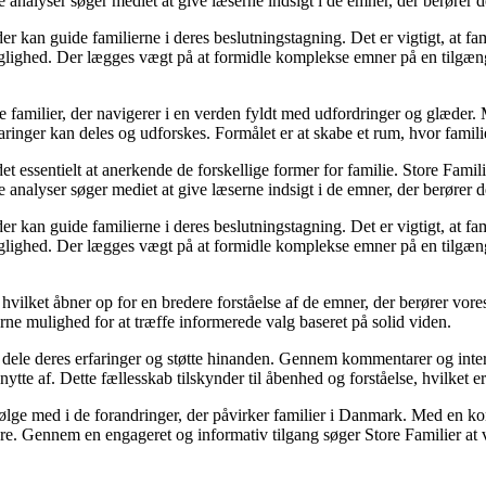
analyser søger mediet at give læserne indsigt i de emner, der berører d
kan guide familierne i deres beslutningstagning. Det er vigtigt, at famil
faglighed. Der lægges vægt på at formidle komplekse emner på en tilgæng
ke familier, der navigerer i en verden fyldt med udfordringer og glæde
ringer kan deles og udforskes. Formålet er at skabe et rum, hvor familier
et essentielt at anerkende de forskellige former for familie. Store Famili
analyser søger mediet at give læserne indsigt i de emner, der berører d
kan guide familierne i deres beslutningstagning. Det er vigtigt, at famil
faglighed. Der lægges vægt på at formidle komplekse emner på en tilgæng
 hvilket åbner op for en bredere forståelse af de emner, der berører vo
erne mulighed for at træffe informerede valg baseret på solid viden.
an dele deres erfaringer og støtte hinanden. Gennem kommentarer og inte
nytte af. Dette fællesskab tilskynder til åbenhed og forståelse, hvilket e
t følge med i de forandringer, der påvirker familier i Danmark. Med en kon
sere. Gennem en engageret og informativ tilgang søger Store Familier at v