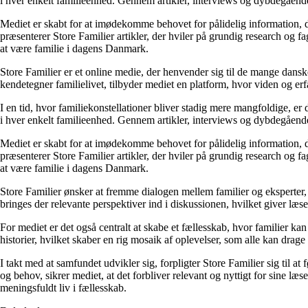
i hver enkelt familieenhed. Gennem artikler, interviews og dybdegående 
Mediet er skabt for at imødekomme behovet for pålidelig information, der 
præsenterer Store Familier artikler, der hviler på grundig research og 
at være familie i dagens Danmark.
Store Familier er et online medie, der henvender sig til de mange dans
kendetegner familielivet, tilbyder mediet en platform, hvor viden og erfa
I en tid, hvor familiekonstellationer bliver stadig mere mangfoldige, er d
i hver enkelt familieenhed. Gennem artikler, interviews og dybdegående 
Mediet er skabt for at imødekomme behovet for pålidelig information, der 
præsenterer Store Familier artikler, der hviler på grundig research og 
at være familie i dagens Danmark.
Store Familier ønsker at fremme dialogen mellem familier og eksperter,
bringes der relevante perspektiver ind i diskussionen, hvilket giver læs
For mediet er det også centralt at skabe et fællesskab, hvor familier k
historier, hvilket skaber en rig mosaik af oplevelser, som alle kan drage 
I takt med at samfundet udvikler sig, forpligter Store Familier sig til a
og behov, sikrer mediet, at det forbliver relevant og nyttigt for sine læ
meningsfuldt liv i fællesskab.