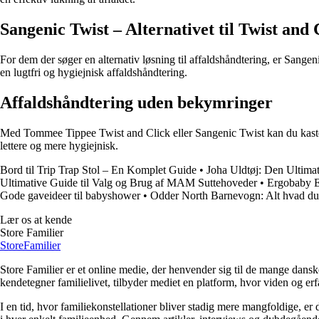
Sangenic Twist – Alternativet til Twist and 
For dem der søger en alternativ løsning til affaldshåndtering, er Sange
en lugtfri og hygiejnisk affaldshåndtering.
Affaldshåndtering uden bekymringer
Med Tommee Tippee Twist and Click eller Sangenic Twist kan du kaste 
lettere og mere hygiejnisk.
Bord til Trip Trap Stol – En Komplet Guide
•
Joha Uldtøj: Den Ultimat
Ultimative Guide til Valg og Brug af MAM Suttehoveder
•
Ergobaby E
Gode gaveideer til babyshower
•
Odder North Barnevogn: Alt hvad du
Lær os at kende
Store Familier
Store
Familier
Store Familier er et online medie, der henvender sig til de mange dans
kendetegner familielivet, tilbyder mediet en platform, hvor viden og erfa
I en tid, hvor familiekonstellationer bliver stadig mere mangfoldige, er d