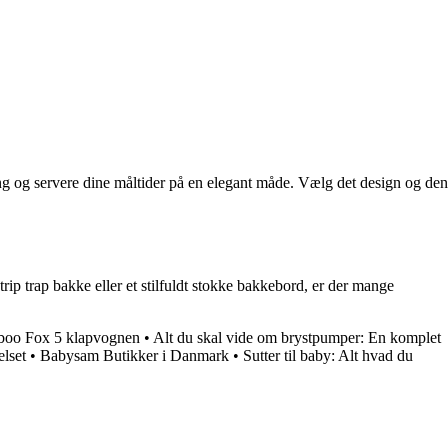
e ting og servere dine måltider på en elegant måde. Vælg det design og den
trip trap bakke eller et stilfuldt stokke bakkebord, er der mange
aboo Fox 5 klapvognen
•
Alt du skal vide om brystpumper: En komplet
elset
•
Babysam Butikker i Danmark
•
Sutter til baby: Alt hvad du