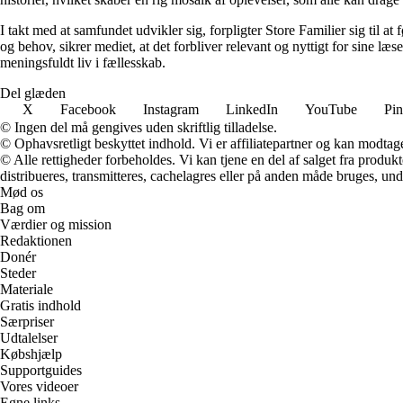
I takt med at samfundet udvikler sig, forpligter Store Familier sig til a
og behov, sikrer mediet, at det forbliver relevant og nyttigt for sine læ
meningsfuldt liv i fællesskab.
Del glæden
X
Facebook
Instagram
LinkedIn
YouTube
Pin
© Ingen del må gengives uden skriftlig tilladelse.
© Ophavsretligt beskyttet indhold. Vi er affiliatepartner og kan modtag
© Alle rettigheder forbeholdes. Vi kan tjene en del af salget fra produk
distribueres, transmitteres, cachelagres eller på anden måde bruges, und
Mød os
Bag om
Værdier og mission
Redaktionen
Donér
Steder
Materiale
Gratis indhold
Særpriser
Udtalelser
Købshjælp
Supportguides
Vores videoer
Egne links