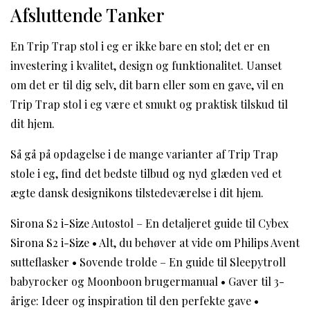
Afsluttende Tanker
En Trip Trap stol i eg er ikke bare en stol; det er en
investering i kvalitet, design og funktionalitet. Uanset
om det er til dig selv, dit barn eller som en gave, vil en
Trip Trap stol i eg være et smukt og praktisk tilskud til
dit hjem.
Så gå på opdagelse i de mange varianter af Trip Trap
stole i eg, find det bedste tilbud og nyd glæden ved et
ægte dansk designikons tilstedeværelse i dit hjem.
Sirona S2 i-Size Autostol – En detaljeret guide til Cybex
Sirona S2 i-Size
•
Alt, du behøver at vide om Philips Avent
sutteflasker
•
Sovende trolde – En guide til Sleepytroll
babyrocker og Moonboon brugermanual
•
Gaver til 3-
årige: Ideer og inspiration til den perfekte gave
•