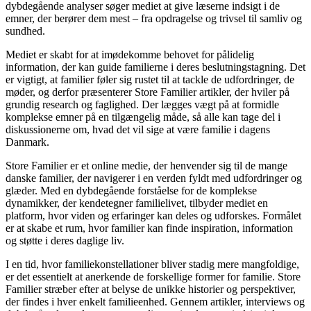
dybdegående analyser søger mediet at give læserne indsigt i de
emner, der berører dem mest – fra opdragelse og trivsel til samliv og
sundhed.
Mediet er skabt for at imødekomme behovet for pålidelig
information, der kan guide familierne i deres beslutningstagning. Det
er vigtigt, at familier føler sig rustet til at tackle de udfordringer, de
møder, og derfor præsenterer Store Familier artikler, der hviler på
grundig research og faglighed. Der lægges vægt på at formidle
komplekse emner på en tilgængelig måde, så alle kan tage del i
diskussionerne om, hvad det vil sige at være familie i dagens
Danmark.
Store Familier er et online medie, der henvender sig til de mange
danske familier, der navigerer i en verden fyldt med udfordringer og
glæder. Med en dybdegående forståelse for de komplekse
dynamikker, der kendetegner familielivet, tilbyder mediet en
platform, hvor viden og erfaringer kan deles og udforskes. Formålet
er at skabe et rum, hvor familier kan finde inspiration, information
og støtte i deres daglige liv.
I en tid, hvor familiekonstellationer bliver stadig mere mangfoldige,
er det essentielt at anerkende de forskellige former for familie. Store
Familier stræber efter at belyse de unikke historier og perspektiver,
der findes i hver enkelt familieenhed. Gennem artikler, interviews og