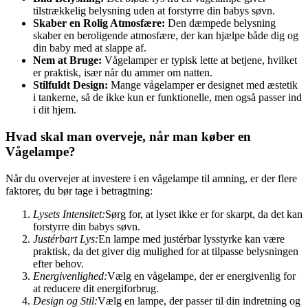
tilstrækkelig belysning uden at forstyrre din babys søvn.
Skaber en Rolig Atmosfære:
Den dæmpede belysning
skaber en beroligende atmosfære, der kan hjælpe både dig og
din baby med at slappe af.
Nem at Bruge:
Vågelamper er typisk lette at betjene, hvilket
er praktisk, især når du ammer om natten.
Stilfuldt Design:
Mange vågelamper er designet med æstetik
i tankerne, så de ikke kun er funktionelle, men også passer ind
i dit hjem.
Hvad skal man overveje, når man køber en
Vågelampe?
Når du overvejer at investere i en vågelampe til amning, er der flere
faktorer, du bør tage i betragtning:
Lysets Intensitet:
Sørg for, at lyset ikke er for skarpt, da det kan
forstyrre din babys søvn.
Justérbart Lys:
En lampe med justérbar lysstyrke kan være
praktisk, da det giver dig mulighed for at tilpasse belysningen
efter behov.
Energivenlighed:
Vælg en vågelampe, der er energivenlig for
at reducere dit energiforbrug.
Design og Stil:
Vælg en lampe, der passer til din indretning og