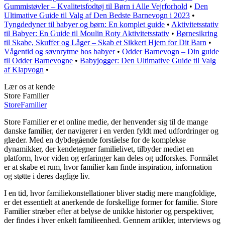
Gummistøvler – Kvalitetsfodtøj til Børn i Alle Vejrforhold
•
Den
Ultimative Guide til Valg af Den Bedste Barnevogn i 2023
•
Tyngdedyner til babyer og børn: En komplet guide
•
Aktivitetsstativ
til Babyer: En Guide til Moulin Roty Aktivitetsstativ
•
Børnesikring
til Skabe, Skuffer og Låger – Skab et Sikkert Hjem for Dit Barn
•
Vågentid og søvnrytme hos babyer
•
Odder Barnevogn – Din guide
til Odder Barnevogne
•
Babyjogger: Den Ultimative Guide til Valg
af Klapvogn
•
Lær os at kende
Store Familier
Store
Familier
Store Familier er et online medie, der henvender sig til de mange
danske familier, der navigerer i en verden fyldt med udfordringer og
glæder. Med en dybdegående forståelse for de komplekse
dynamikker, der kendetegner familielivet, tilbyder mediet en
platform, hvor viden og erfaringer kan deles og udforskes. Formålet
er at skabe et rum, hvor familier kan finde inspiration, information
og støtte i deres daglige liv.
I en tid, hvor familiekonstellationer bliver stadig mere mangfoldige,
er det essentielt at anerkende de forskellige former for familie. Store
Familier stræber efter at belyse de unikke historier og perspektiver,
der findes i hver enkelt familieenhed. Gennem artikler, interviews og