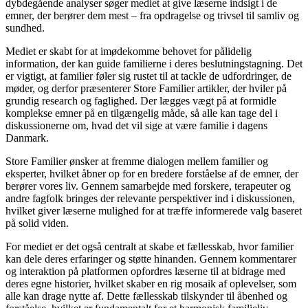
dybdegående analyser søger mediet at give læserne indsigt i de
emner, der berører dem mest – fra opdragelse og trivsel til samliv og
sundhed.
Mediet er skabt for at imødekomme behovet for pålidelig
information, der kan guide familierne i deres beslutningstagning. Det
er vigtigt, at familier føler sig rustet til at tackle de udfordringer, de
møder, og derfor præsenterer Store Familier artikler, der hviler på
grundig research og faglighed. Der lægges vægt på at formidle
komplekse emner på en tilgængelig måde, så alle kan tage del i
diskussionerne om, hvad det vil sige at være familie i dagens
Danmark.
Store Familier ønsker at fremme dialogen mellem familier og
eksperter, hvilket åbner op for en bredere forståelse af de emner, der
berører vores liv. Gennem samarbejde med forskere, terapeuter og
andre fagfolk bringes der relevante perspektiver ind i diskussionen,
hvilket giver læserne mulighed for at træffe informerede valg baseret
på solid viden.
For mediet er det også centralt at skabe et fællesskab, hvor familier
kan dele deres erfaringer og støtte hinanden. Gennem kommentarer
og interaktion på platformen opfordres læserne til at bidrage med
deres egne historier, hvilket skaber en rig mosaik af oplevelser, som
alle kan drage nytte af. Dette fællesskab tilskynder til åbenhed og