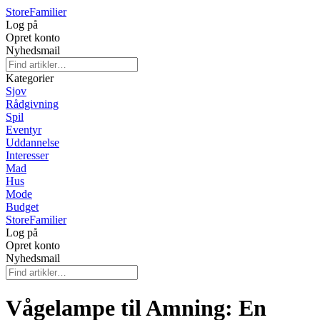
Store
Familier
Log på
Opret konto
Nyhedsmail
Kategorier
Sjov
Rådgivning
Spil
Eventyr
Uddannelse
Interesser
Mad
Hus
Mode
Budget
Store
Familier
Log på
Opret konto
Nyhedsmail
Vågelampe til Amning: En