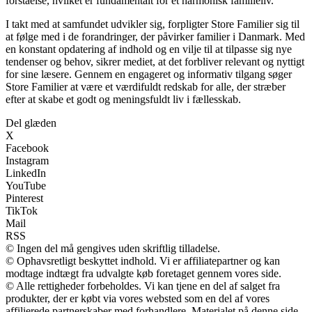
forståelse, hvilket er fundamentalt for et harmonisk familieliv.
I takt med at samfundet udvikler sig, forpligter Store Familier sig til
at følge med i de forandringer, der påvirker familier i Danmark. Med
en konstant opdatering af indhold og en vilje til at tilpasse sig nye
tendenser og behov, sikrer mediet, at det forbliver relevant og nyttigt
for sine læsere. Gennem en engageret og informativ tilgang søger
Store Familier at være et værdifuldt redskab for alle, der stræber
efter at skabe et godt og meningsfuldt liv i fællesskab.
Del glæden
X
Facebook
Instagram
LinkedIn
YouTube
Pinterest
TikTok
Mail
RSS
© Ingen del må gengives uden skriftlig tilladelse.
© Ophavsretligt beskyttet indhold. Vi er affiliatepartner og kan
modtage indtægt fra udvalgte køb foretaget gennem vores side.
© Alle rettigheder forbeholdes. Vi kan tjene en del af salget fra
produkter, der er købt via vores websted som en del af vores
affilierede partnerskaber med forhandlere. Materialet på denne side