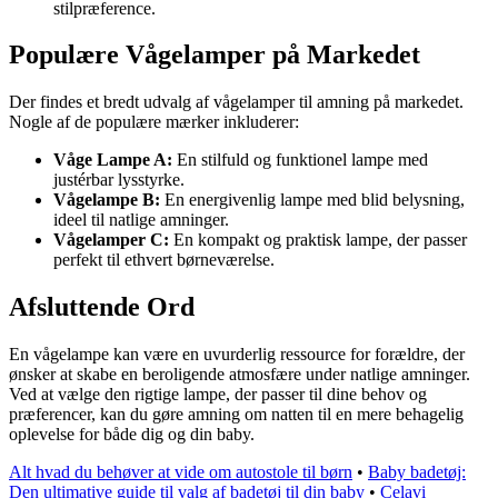
stilpræference.
Populære Vågelamper på Markedet
Der findes et bredt udvalg af vågelamper til amning på markedet.
Nogle af de populære mærker inkluderer:
Våge Lampe A:
En stilfuld og funktionel lampe med
justérbar lysstyrke.
Vågelampe B:
En energivenlig lampe med blid belysning,
ideel til natlige amninger.
Vågelamper C:
En kompakt og praktisk lampe, der passer
perfekt til ethvert børneværelse.
Afsluttende Ord
En vågelampe kan være en uvurderlig ressource for forældre, der
ønsker at skabe en beroligende atmosfære under natlige amninger.
Ved at vælge den rigtige lampe, der passer til dine behov og
præferencer, kan du gøre amning om natten til en mere behagelig
oplevelse for både dig og din baby.
Alt hvad du behøver at vide om autostole til børn
•
Baby badetøj:
Den ultimative guide til valg af badetøj til din baby
•
Celavi