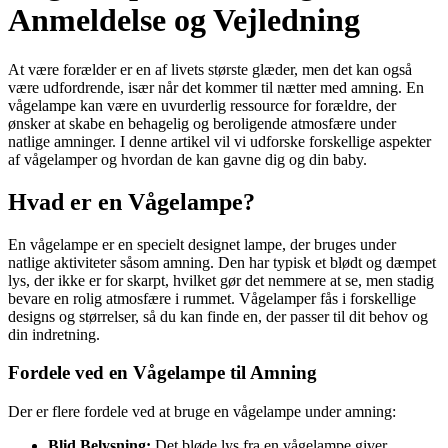
Anmeldelse og Vejledning
At være forælder er en af livets største glæder, men det kan også
være udfordrende, især når det kommer til nætter med amning. En
vågelampe kan være en uvurderlig ressource for forældre, der
ønsker at skabe en behagelig og beroligende atmosfære under
natlige amninger. I denne artikel vil vi udforske forskellige aspekter
af vågelamper og hvordan de kan gavne dig og din baby.
Hvad er en Vågelampe?
En vågelampe er en specielt designet lampe, der bruges under
natlige aktiviteter såsom amning. Den har typisk et blødt og dæmpet
lys, der ikke er for skarpt, hvilket gør det nemmere at se, men stadig
bevare en rolig atmosfære i rummet. Vågelamper fås i forskellige
designs og størrelser, så du kan finde en, der passer til dit behov og
din indretning.
Fordele ved en Vågelampe til Amning
Der er flere fordele ved at bruge en vågelampe under amning:
Blid Belysning:
Det bløde lys fra en vågelampe giver