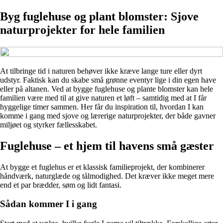
Byg fuglehuse og plant blomster: Sjove
naturprojekter for hele familien
At tilbringe tid i naturen behøver ikke kræve lange ture eller dyrt
udstyr. Faktisk kan du skabe små grønne eventyr lige i din egen have
eller på altanen. Ved at bygge fuglehuse og plante blomster kan hele
familien være med til at give naturen et løft – samtidig med at I får
hyggelige timer sammen. Her får du inspiration til, hvordan I kan
komme i gang med sjove og lærerige naturprojekter, der både gavner
miljøet og styrker fællesskabet.
Fuglehuse – et hjem til havens små gæster
At bygge et fuglehus er et klassisk familieprojekt, der kombinerer
håndværk, naturglæde og tålmodighed. Det kræver ikke meget mere
end et par brædder, søm og lidt fantasi.
Sådan kommer I i gang