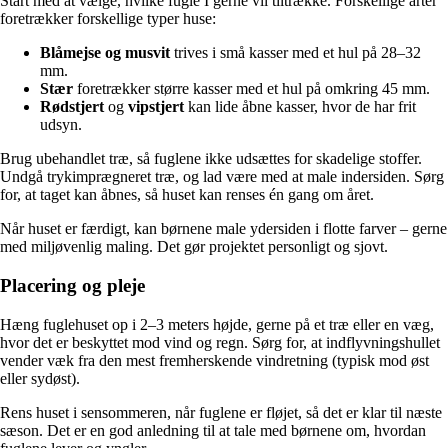
Start med at vælge, hvilke fugle I gerne vil tiltrække. Forskellige arter
foretrækker forskellige typer huse:
Blåmejse og musvit
trives i små kasser med et hul på 28–32
mm.
Stær
foretrækker større kasser med et hul på omkring 45 mm.
Rødstjert
og
vipstjert
kan lide åbne kasser, hvor de har frit
udsyn.
Brug ubehandlet træ, så fuglene ikke udsættes for skadelige stoffer.
Undgå trykimprægneret træ, og lad være med at male indersiden. Sørg
for, at taget kan åbnes, så huset kan renses én gang om året.
Når huset er færdigt, kan børnene male ydersiden i flotte farver – gerne
med miljøvenlig maling. Det gør projektet personligt og sjovt.
Placering og pleje
Hæng fuglehuset op i 2–3 meters højde, gerne på et træ eller en væg,
hvor det er beskyttet mod vind og regn. Sørg for, at indflyvningshullet
vender væk fra den mest fremherskende vindretning (typisk mod øst
eller sydøst).
Rens huset i sensommeren, når fuglene er fløjet, så det er klar til næste
sæson. Det er en god anledning til at tale med børnene om, hvordan