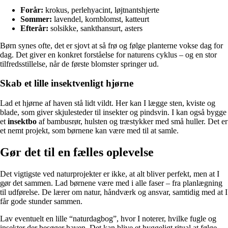
Forår:
krokus, perlehyacint, løjtnantshjerte
Sommer:
lavendel, kornblomst, katteurt
Efterår:
solsikke, sankthansurt, asters
Børn synes ofte, det er sjovt at så frø og følge planterne vokse dag for
dag. Det giver en konkret forståelse for naturens cyklus – og en stor
tilfredsstillelse, når de første blomster springer ud.
Skab et lille insektvenligt hjørne
Lad et hjørne af haven stå lidt vildt. Her kan I lægge sten, kviste og
blade, som giver skjulesteder til insekter og pindsvin. I kan også bygge
et
insektbo
af bambusrør, hulsten og træstykker med små huller. Det er
et nemt projekt, som børnene kan være med til at samle.
Gør det til en fælles oplevelse
Det vigtigste ved naturprojekter er ikke, at alt bliver perfekt, men at I
gør det sammen. Lad børnene være med i alle faser – fra planlægning
til udførelse. De lærer om natur, håndværk og ansvar, samtidig med at I
får gode stunder sammen.
Lav eventuelt en lille “naturdagbog”, hvor I noterer, hvilke fugle og
insekter der besøger haven. Det kan blive et hyggeligt ritual at følge