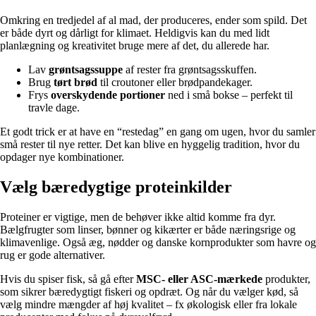
Omkring en tredjedel af al mad, der produceres, ender som spild. Det
er både dyrt og dårligt for klimaet. Heldigvis kan du med lidt
planlægning og kreativitet bruge mere af det, du allerede har.
Lav
grøntsagssuppe
af rester fra grøntsagsskuffen.
Brug
tørt brød
til croutoner eller brødpandekager.
Frys
overskydende portioner
ned i små bokse – perfekt til
travle dage.
Et godt trick er at have en “restedag” en gang om ugen, hvor du samler
små rester til nye retter. Det kan blive en hyggelig tradition, hvor du
opdager nye kombinationer.
Vælg bæredygtige proteinkilder
Proteiner er vigtige, men de behøver ikke altid komme fra dyr.
Bælgfrugter som linser, bønner og kikærter er både næringsrige og
klimavenlige. Også æg, nødder og danske kornprodukter som havre og
rug er gode alternativer.
Hvis du spiser fisk, så gå efter
MSC- eller ASC-mærkede
produkter,
som sikrer bæredygtigt fiskeri og opdræt. Og når du vælger kød, så
vælg mindre mængder af høj kvalitet – fx økologisk eller fra lokale