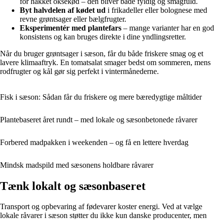
for hakket oksekød – den bliver både fyldig og smagfuld.
Byt halvdelen af kødet ud
i frikadeller eller bolognese med
revne grøntsager eller bælgfrugter.
Eksperimentér med plantefars
– mange varianter har en god
konsistens og kan bruges direkte i dine yndlingsretter.
Når du bruger grøntsager i sæson, får du både friskere smag og et
lavere klimaaftryk. En tomatsalat smager bedst om sommeren, mens
rodfrugter og kål gør sig perfekt i vintermånederne.
Fisk i sæson: Sådan får du friskere og mere bæredygtige måltider
Plantebaseret året rundt – med lokale og sæsonbetonede råvarer
Forbered madpakken i weekenden – og få en lettere hverdag
Mindsk madspild med sæsonens holdbare råvarer
Tænk lokalt og sæsonbaseret
Transport og opbevaring af fødevarer koster energi. Ved at vælge
lokale råvarer i sæson støtter du ikke kun danske producenter, men