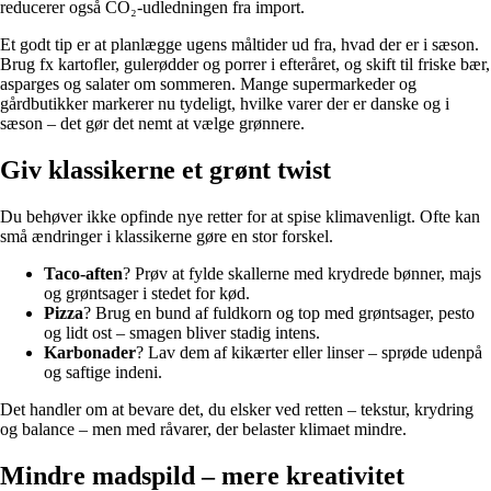
reducerer også CO₂-udledningen fra import.
Et godt tip er at planlægge ugens måltider ud fra, hvad der er i sæson.
Brug fx kartofler, gulerødder og porrer i efteråret, og skift til friske bær,
asparges og salater om sommeren. Mange supermarkeder og
gårdbutikker markerer nu tydeligt, hvilke varer der er danske og i
sæson – det gør det nemt at vælge grønnere.
Giv klassikerne et grønt twist
Du behøver ikke opfinde nye retter for at spise klimavenligt. Ofte kan
små ændringer i klassikerne gøre en stor forskel.
Taco-aften
? Prøv at fylde skallerne med krydrede bønner, majs
og grøntsager i stedet for kød.
Pizza
? Brug en bund af fuldkorn og top med grøntsager, pesto
og lidt ost – smagen bliver stadig intens.
Karbonader
? Lav dem af kikærter eller linser – sprøde udenpå
og saftige indeni.
Det handler om at bevare det, du elsker ved retten – tekstur, krydring
og balance – men med råvarer, der belaster klimaet mindre.
Mindre madspild – mere kreativitet