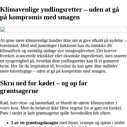
Klimavenlige yndlingsretter – uden at gå
på kompromis med smagen
At spise mere klimavenligt handler ikke om at give afkald på nydelse –
tværtimod. Med små justeringer i køkkenet kan du mindske dit
klimaaftryk og samtidig opdage nye smagsoplevelser. Det kræver
hverken avancerede teknikker eller eksotiske ingredienser, men snarere
en nysgerrighed på, hvordan dine yndlingsretter kan få et grønnere
twist. Her får du inspiration til, hvordan du kan gøre dine måltider
mere bæredygtige – uden at gå på kompromis med smagen.
Skru ned for kødet – og op for
grøntsagerne
Kød, især okse- og lammekød, er blandt de største klimasyndere i
vores kost. Men du behøver ikke blive vegetar for at gøre en forskel.
Prøv i stedet at lade grøntsagerne spille hovedrollen lidt oftere.
Lav en grøntsagslasagne
med linser, svampe og spinat i stedet