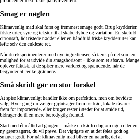
producenter med fokus på dyrevelfærd.
Smag er nøglen
Klimavenlig mad skal først og fremmest smage godt. Brug krydderier,
friske urter, syre og tekstur til at skabe dybde og variation. En skefuld
citronsaft, lidt ristede nødder eller en håndfuld friske krydderurter kan
løfte selv den enkleste ret.
Når du eksperimenterer med nye ingredienser, så tænk på det som en
mulighed for at udvide din smagshorisont – ikke som et afsavn. Mange
oplever faktisk, at de spiser mere varieret og spændende, når de
begynder at tænke grønnere.
Små skridt gør en stor forskel
At spise klimavenligt handler ikke om perfektion, men om bevidste
valg. Hver gang du vælger grøntsager frem for kød, lokale råvarer
frem for importerede, eller bruger rester i stedet for at smide ud,
bidrager du til en mere bæredygtig fremtid.
Start med ét måltid ad gangen – måske en kødfri dag om ugen eller en
ny grøntsagsret, du vil prøve. Det vigtigste er, at det føles godt og
smager godt. For når klimavenlig mad bliver en naturlig del af