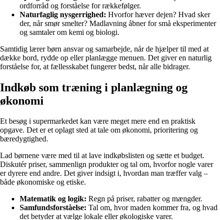
ordforråd og forståelse for rækkefølger.
Naturfaglig nysgerrighed:
Hvorfor hæver dejen? Hvad sker
der, når smør smelter? Madlavning åbner for små eksperimenter
og samtaler om kemi og biologi.
Samtidig lærer børn ansvar og samarbejde, når de hjælper til med at
dække bord, rydde op eller planlægge menuen. Det giver en naturlig
forståelse for, at fællesskabet fungerer bedst, når alle bidrager.
Indkøb som træning i planlægning og
økonomi
Et besøg i supermarkedet kan være meget mere end en praktisk
opgave. Det er et oplagt sted at tale om økonomi, prioritering og
bæredygtighed.
Lad børnene være med til at lave indkøbslisten og sætte et budget.
Diskutér priser, sammenlign produkter og tal om, hvorfor nogle varer
er dyrere end andre. Det giver indsigt i, hvordan man træffer valg –
både økonomiske og etiske.
Matematik og logik:
Regn på priser, rabatter og mængder.
Samfundsforståelse:
Tal om, hvor maden kommer fra, og hvad
det betyder at vælge lokale eller økologiske varer.