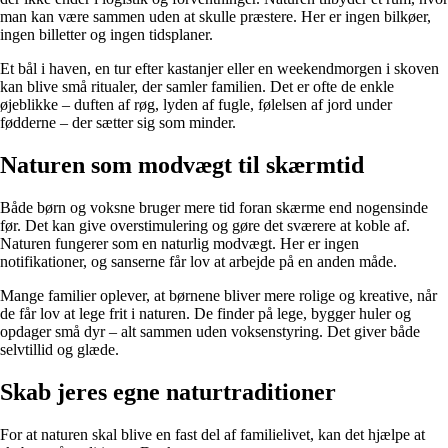
man kan være sammen uden at skulle præstere. Her er ingen bilkøer,
ingen billetter og ingen tidsplaner.
Et bål i haven, en tur efter kastanjer eller en weekendmorgen i skoven
kan blive små ritualer, der samler familien. Det er ofte de enkle
øjeblikke – duften af røg, lyden af fugle, følelsen af jord under
fødderne – der sætter sig som minder.
Naturen som modvægt til skærmtid
Både børn og voksne bruger mere tid foran skærme end nogensinde
før. Det kan give overstimulering og gøre det sværere at koble af.
Naturen fungerer som en naturlig modvægt. Her er ingen
notifikationer, og sanserne får lov at arbejde på en anden måde.
Mange familier oplever, at børnene bliver mere rolige og kreative, når
de får lov at lege frit i naturen. De finder på lege, bygger huler og
opdager små dyr – alt sammen uden voksenstyring. Det giver både
selvtillid og glæde.
Skab jeres egne naturtraditioner
For at naturen skal blive en fast del af familielivet, kan det hjælpe at