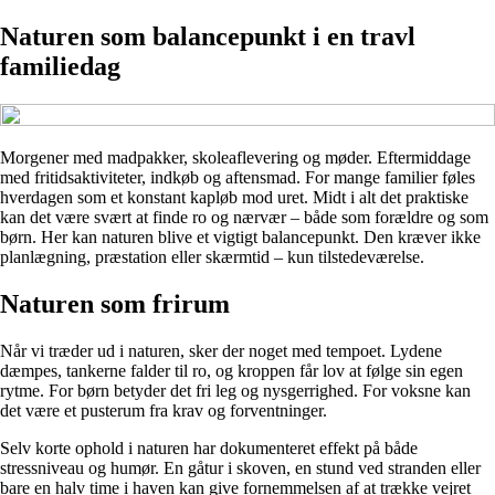
Naturen som balancepunkt i en travl
familiedag
Morgener med madpakker, skoleaflevering og møder. Eftermiddage
med fritidsaktiviteter, indkøb og aftensmad. For mange familier føles
hverdagen som et konstant kapløb mod uret. Midt i alt det praktiske
kan det være svært at finde ro og nærvær – både som forældre og som
børn. Her kan naturen blive et vigtigt balancepunkt. Den kræver ikke
planlægning, præstation eller skærmtid – kun tilstedeværelse.
Naturen som frirum
Når vi træder ud i naturen, sker der noget med tempoet. Lydene
dæmpes, tankerne falder til ro, og kroppen får lov at følge sin egen
rytme. For børn betyder det fri leg og nysgerrighed. For voksne kan
det være et pusterum fra krav og forventninger.
Selv korte ophold i naturen har dokumenteret effekt på både
stressniveau og humør. En gåtur i skoven, en stund ved stranden eller
bare en halv time i haven kan give fornemmelsen af at trække vejret