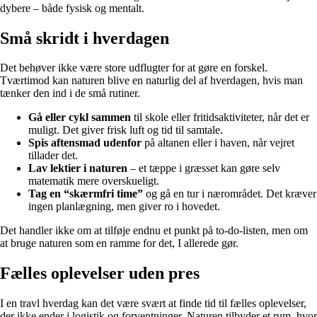
dybere – både fysisk og mentalt.
Små skridt i hverdagen
Det behøver ikke være store udflugter for at gøre en forskel.
Tværtimod kan naturen blive en naturlig del af hverdagen, hvis man
tænker den ind i de små rutiner.
Gå eller cykl sammen
til skole eller fritidsaktiviteter, når det er
muligt. Det giver frisk luft og tid til samtale.
Spis aftensmad udenfor
på altanen eller i haven, når vejret
tillader det.
Lav lektier i naturen
– et tæppe i græsset kan gøre selv
matematik mere overskueligt.
Tag en “skærmfri time”
og gå en tur i nærområdet. Det kræver
ingen planlægning, men giver ro i hovedet.
Det handler ikke om at tilføje endnu et punkt på to-do-listen, men om
at bruge naturen som en ramme for det, I allerede gør.
Fælles oplevelser uden pres
I en travl hverdag kan det være svært at finde tid til fælles oplevelser,
der ikke ender i logistik og forventninger. Naturen tilbyder et rum, hvor