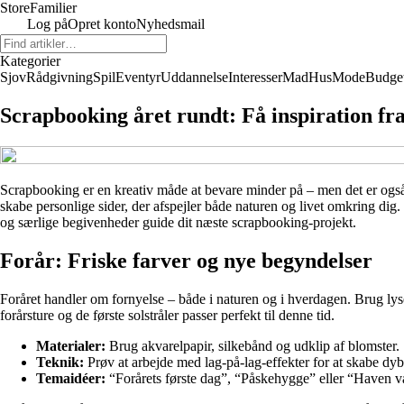
Store
Familier
Log på
Opret konto
Nyhedsmail
Kategorier
Sjov
Rådgivning
Spil
Eventyr
Uddannelse
Interesser
Mad
Hus
Mode
Budge
Scrapbooking året rundt: Få inspiration fra
Scrapbooking er en kreativ måde at bevare minder på – men det er også 
skabe personlige sider, der afspejler både naturen og livet omkring dig.
og særlige begivenheder guide dit næste scrapbooking-projekt.
Forår: Friske farver og nye begyndelser
Foråret handler om fornyelse – både i naturen og i hverdagen. Brug lyse 
forårsture og de første solstråler passer perfekt til denne tid.
Materialer:
Brug akvarelpapir, silkebånd og udklip af blomster.
Teknik:
Prøv at arbejde med lag-på-lag-effekter for at skabe dyb
Temaidéer:
“Forårets første dag”, “Påskehygge” eller “Haven v