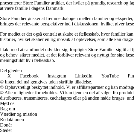
præsenterer Store Familier artikler, der hviler på grundig research og 
at være familie i dagens Danmark.
Store Familier ønsker at fremme dialogen mellem familier og eksperter,
bringes der relevante perspektiver ind i diskussionen, hvilket giver læs
For mediet er det også centralt at skabe et fællesskab, hvor familier k
historier, hvilket skaber en rig mosaik af oplevelser, som alle kan drage 
I takt med at samfundet udvikler sig, forpligter Store Familier sig til a
og behov, sikrer mediet, at det forbliver relevant og nyttigt for sine læ
meningsfuldt liv i fællesskab.
Del glæden
X
Facebook
Instagram
LinkedIn
YouTube
Pin
© Ingen del må gengives uden skriftlig tilladelse.
© Ophavsretligt beskyttet indhold. Vi er affiliatepartner og kan modtag
© Alle rettigheder forbeholdes. Vi kan tjene en del af salget fra produk
distribueres, transmitteres, cachelagres eller på anden måde bruges, und
Mød os
Bag om
Værdier og mission
Redaktionen
Donér
Steder