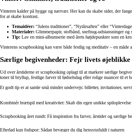
Vinteren kalder på hygge og nærvær. Her kan du skabe sider, der fanger
for at skabe kontrast.
Temaidéer:
“Julens traditioner”, “Nytårsaften” eller “Vinterda
Materialer:
Glimmerpapir, stofbånd, snefnug-udstansninger og 
Tip:
Lav en mini-albumserie med årets højdepunkter som en kreat
Vinterens scrapbooking kan være både festlig og meditativ – en måde at
Særlige begivenheder: Fejr livets øjeblikke
Ud over årstiderne er scrapbooking oplagt til at markere særlige begive
toner til bryllup, festlige farver til fødselsdag eller rolige nuancer til e
Et godt tip er at samle små minder undervejs: billetter, invitationer, se
Kombinér brætspil med kreativitet: Skab din egen unikke spiloplevelse
Scrapbooking året rundt: Få inspiration fra farver, årstider og særlige 
Efterlad kun fodspor: Sådan bevæger du dig hensynsfuldt i naturen