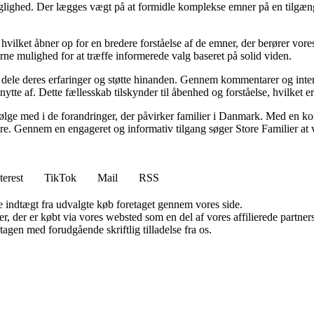
faglighed. Der lægges vægt på at formidle komplekse emner på en tilgæng
 hvilket åbner op for en bredere forståelse af de emner, der berører vo
erne mulighed for at træffe informerede valg baseret på solid viden.
an dele deres erfaringer og støtte hinanden. Gennem kommentarer og inte
nytte af. Dette fællesskab tilskynder til åbenhed og forståelse, hvilket e
t følge med i de forandringer, der påvirker familier i Danmark. Med en kon
sere. Gennem en engageret og informativ tilgang søger Store Familier at v
terest
TikTok
Mail
RSS
e indtægt fra udvalgte køb foretaget gennem vores side.
ter, der er købt via vores websted som en del af vores affilierede partn
tagen med forudgående skriftlig tilladelse fra os.