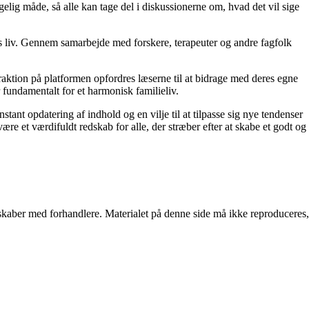
elig måde, så alle kan tage del i diskussionerne om, hvad det vil sige
res liv. Gennem samarbejde med forskere, terapeuter og andre fagfolk
raktion på platformen opfordres læserne til at bidrage med deres egne
r fundamentalt for et harmonisk familieliv.
stant opdatering af indhold og en vilje til at tilpasse sig nye tendenser
ære et værdifuldt redskab for alle, der stræber efter at skabe et godt og
erskaber med forhandlere. Materialet på denne side må ikke reproduceres,