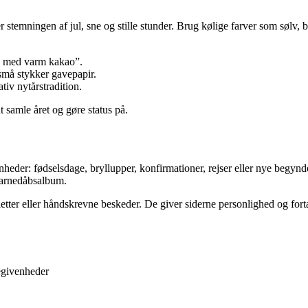
 stemningen af jul, sne og stille stunder. Brug kølige farver som sølv,
ge med varm kakao”.
små stykker gavepapir.
iv nytårstradition.
 samle året og gøre status på.
nheder: fødselsdage, bryllupper, konfirmationer, rejser eller nye begynd
t barnedåbsalbum.
rvietter eller håndskrevne beskeder. De giver siderne personlighed og for
begivenheder