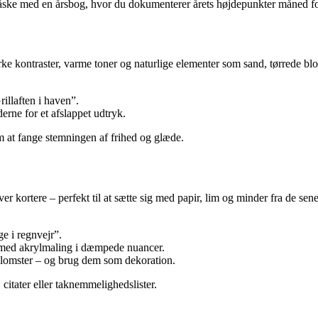
 – måske med en årsbog, hvor du dokumenterer årets højdepunkter måned 
e kontraster, varme toner og naturlige elementer som sand, tørrede blom
illaften i haven”.
derne for et afslappet udtryk.
at fange stemningen af frihed og glæde.
liver kortere – perfekt til at sætte sig med papir, lim og minder fra de 
e i regnvejr”.
 med akrylmaling i dæmpede nuancer.
 blomster – og brug dem som dekoration.
, citater eller taknemmelighedslister.