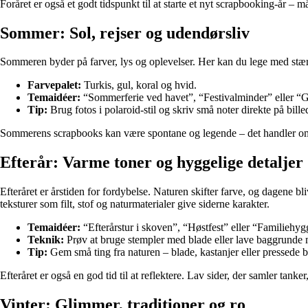
Foråret er også et godt tidspunkt til at starte et nyt scrapbooking-år
Sommer: Sol, rejser og udendørsliv
Sommeren byder på farver, lys og oplevelser. Her kan du lege med stærk
Farvepalet:
Turkis, gul, koral og hvid.
Temaidéer:
“Sommerferie ved havet”, “Festivalminder” eller “Gr
Tip:
Brug fotos i polaroid-stil og skriv små noter direkte på bille
Sommerens scrapbooks kan være spontane og legende – det handler om 
Efterår: Varme toner og hyggelige detaljer
Efteråret er årstiden for fordybelse. Naturen skifter farve, og dagene b
teksturer som filt, stof og naturmaterialer give siderne karakter.
Temaidéer:
“Efterårstur i skoven”, “Høstfest” eller “Familiehygg
Teknik:
Prøv at bruge stempler med blade eller lave baggrunde
Tip:
Gem små ting fra naturen – blade, kastanjer eller pressede
Efteråret er også en god tid til at reflektere. Lav sider, der samler tanker
Vinter: Glimmer, traditioner og ro