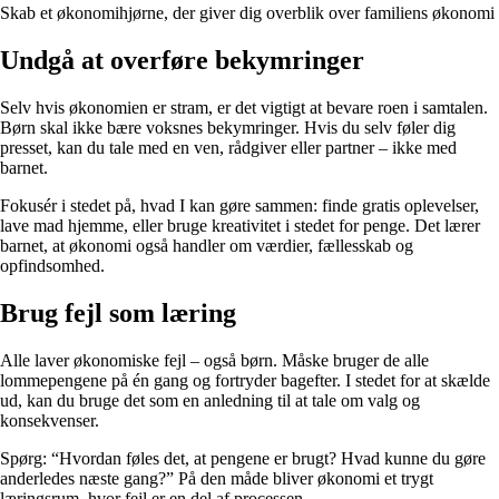
Skab et økonomihjørne, der giver dig overblik over familiens økonomi
Undgå at overføre bekymringer
Selv hvis økonomien er stram, er det vigtigt at bevare roen i samtalen.
Børn skal ikke bære voksnes bekymringer. Hvis du selv føler dig
presset, kan du tale med en ven, rådgiver eller partner – ikke med
barnet.
Fokusér i stedet på, hvad I kan gøre sammen: finde gratis oplevelser,
lave mad hjemme, eller bruge kreativitet i stedet for penge. Det lærer
barnet, at økonomi også handler om værdier, fællesskab og
opfindsomhed.
Brug fejl som læring
Alle laver økonomiske fejl – også børn. Måske bruger de alle
lommepengene på én gang og fortryder bagefter. I stedet for at skælde
ud, kan du bruge det som en anledning til at tale om valg og
konsekvenser.
Spørg: “Hvordan føles det, at pengene er brugt? Hvad kunne du gøre
anderledes næste gang?” På den måde bliver økonomi et trygt
læringsrum, hvor fejl er en del af processen.