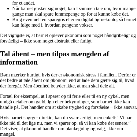
for et andet.
Når barnet ønsker sig noget, kan I sammen tale om, hvor mange
gange man skal spare lommepenge op for at kunne købe det.
Brug eventuelt en sparegris eller en digital børnekonto, så barnet
kan følge med i, hvordan pengene vokser.
Det vigtigste er, at barnet oplever økonomi som noget håndgribeligt og
forståeligt – ikke som noget abstrakt eller farligt.
Tal åbent – men tilpas mængden af
information
Børn mærker hurtigt, hvis der er økonomisk stress i familien. Derfor er
det bedre at tale åbent om økonomi end at lade dem gætte sig til, hvad
der foregår. Men åbenhed betyder ikke, at man skal dele alt.
Fortæl for eksempel, at I sparer op til ferie eller til en ny cykel, men
undgå detaljer om gæld, løn eller bekymringer, som barnet ikke kan
handle på. Det handler om at skabe tryghed og forståelse – ikke ansvar.
Hvis barnet spørger direkte, kan du svare ærligt, men enkelt: “Vi har
ikke råd til det lige nu, men vi sparer op, så vi kan købe det senere.”
Det viser, at økonomi handler om planlægning og valg, ikke om
mangel.