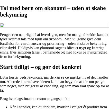
Tal med børn om økonomi – uden at skabe
bekymring
Penge er en naturlig del af hverdagen, men for mange forældre kan det
føles svært at tale med børn om økonomi. Man vil gerne give dem
forståelse for værdi, ansvar og prioritering – uden at skabe bekymring
eller skyld. Heldigvis kan økonomi sagtens blive et trygt og lærerigt
emne, hvis samtalen tages i børnehøjde og med fokus på nysgerrighed
frem for bekymring.
Start tidligt – og gør det konkret
Børn forstår bedst økonomi, når de kan se og mærke, hvad det handler
om. Allerede i børnehavealderen kan man begynde at tale om penge
som noget, man bruger til at købe ting, og som man skal spare op for at
få.
Brug hverdagssituationer som udgangspunkt:
Når I handler, kan du forklare, hvorfor I vælger ét produkt frem