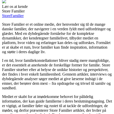
Lær os at kende
Store Familier
Store
Familier
Store Familier er et online medie, der henvender sig til de mange
danske familier, der navigerer i en verden fyldt med udfordringer og
glæder. Med en dybdegående forståelse for de komplekse
dynamikker, der kendetegner familielivet, tilbyder mediet en
platform, hvor viden og erfaringer kan deles og udforskes. Formålet
er at skabe et rum, hvor familier kan finde inspiration, information
og støtte i deres daglige liv.
I en tid, hvor familiekonstellationer bliver stadig mere mangfoldige,
er det essentielt at anerkende de forskellige former for familie. Store
Familier stræber efter at belyse de unikke historier og perspektiver,
der findes i hver enkelt familieenhed. Gennem artikler, interviews og
dybdegående analyser søger mediet at give læserne indsigt i de
emner, der berører dem mest – fra opdragelse og trivsel til samliv og
sundhed.
Mediet er skabt for at imødekomme behovet for pålidelig
information, der kan guide familierne i deres beslutningstagning. Det
er vigtigt, at familier føler sig rustet til at tackle de udfordringer, de
møder, og derfor præsenterer Store Familier artikler, der hviler på