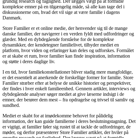
grundig research og faglighed. Der lægges vægt på at formidle
komplekse emner på en tilgængelig måde, så alle kan tage del i
diskussionerne om, hvad det vil sige at være familie i dagens
Danmark.
Store Familier er et online medie, der henvender sig til de mange
danske familier, der navigerer i en verden fyldt med udfordringer og
glæder. Med en dybdegående forståelse for de komplekse
dynamikker, der kendetegner familielivet, tilbyder mediet en
platform, hvor viden og erfaringer kan deles og udforskes. Formålet
er at skabe et rum, hvor familier kan finde inspiration, information
og støtte i deres daglige liv.
I en tid, hvor familiekonstellationer bliver stadig mere mangfoldige,
er det essentielt at anerkende de forskellige former for familie. Store
Familier stræber efter at belyse de unikke historier og perspektiver,
der findes i hver enkelt familieenhed. Gennem artikler, interviews og
dybdegående analyser søger mediet at give læserne indsigt i de
emner, der berører dem mest – fra opdragelse og trivsel til samliv og
sundhed.
Mediet er skabt for at imødekomme behovet for pålidelig
information, der kan guide familierne i deres beslutningstagning. Det
er vigtigt, at familier føler sig rustet til at tackle de udfordringer, de
møder, og derfor præsenterer Store Familier artikler, der hviler på
grundig research og faglighed. Der lægges vægt på at formidle