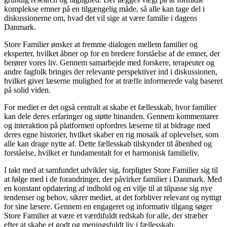
komplekse emner på en tilgængelig måde, så alle kan tage del i
diskussionerne om, hvad det vil sige at være familie i dagens
Danmark.
Store Familier ønsker at fremme dialogen mellem familier og
eksperter, hvilket åbner op for en bredere forståelse af de emner, der
berører vores liv. Gennem samarbejde med forskere, terapeuter og
andre fagfolk bringes der relevante perspektiver ind i diskussionen,
hvilket giver læserne mulighed for at træffe informerede valg baseret
på solid viden.
For mediet er det også centralt at skabe et fællesskab, hvor familier
kan dele deres erfaringer og støtte hinanden. Gennem kommentarer
og interaktion på platformen opfordres læserne til at bidrage med
deres egne historier, hvilket skaber en rig mosaik af oplevelser, som
alle kan drage nytte af. Dette fællesskab tilskynder til åbenhed og
forståelse, hvilket er fundamentalt for et harmonisk familieliv.
I takt med at samfundet udvikler sig, forpligter Store Familier sig til
at følge med i de forandringer, der påvirker familier i Danmark. Med
en konstant opdatering af indhold og en vilje til at tilpasse sig nye
tendenser og behov, sikrer mediet, at det forbliver relevant og nyttigt
for sine læsere. Gennem en engageret og informativ tilgang søger
Store Familier at være et værdifuldt redskab for alle, der stræber
efter at skabe et godt og meningsfuldt liv i fællesskab.