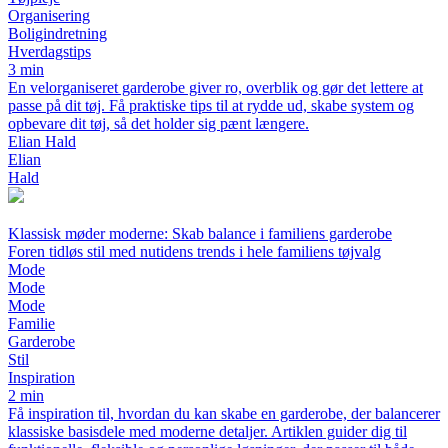
Organisering
Boligindretning
Hverdagstips
3 min
En velorganiseret garderobe giver ro, overblik og gør det lettere at
passe på dit tøj. Få praktiske tips til at rydde ud, skabe system og
opbevare dit tøj, så det holder sig pænt længere.
Elian Hald
Elian
Hald
Klassisk møder moderne: Skab balance i familiens garderobe
Foren tidløs stil med nutidens trends i hele familiens tøjvalg
Mode
Mode
Mode
Familie
Garderobe
Stil
Inspiration
2 min
Få inspiration til, hvordan du kan skabe en garderobe, der balancerer
klassiske basisdele med moderne detaljer. Artiklen guider dig til