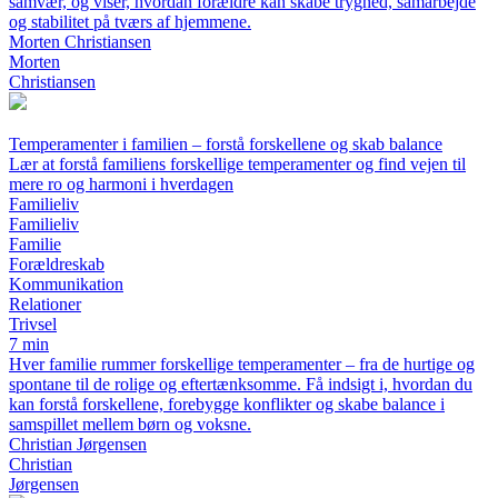
samvær, og viser, hvordan forældre kan skabe tryghed, samarbejde
og stabilitet på tværs af hjemmene.
Morten Christiansen
Morten
Christiansen
Temperamenter i familien – forstå forskellene og skab balance
Lær at forstå familiens forskellige temperamenter og find vejen til
mere ro og harmoni i hverdagen
Familieliv
Familieliv
Familie
Forældreskab
Kommunikation
Relationer
Trivsel
7 min
Hver familie rummer forskellige temperamenter – fra de hurtige og
spontane til de rolige og eftertænksomme. Få indsigt i, hvordan du
kan forstå forskellene, forebygge konflikter og skabe balance i
samspillet mellem børn og voksne.
Christian Jørgensen
Christian
Jørgensen