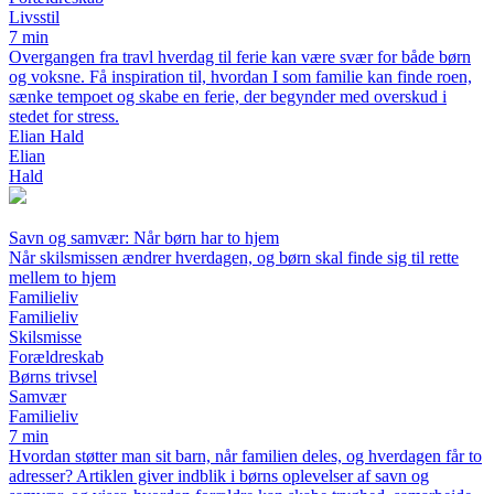
Livsstil
7 min
Overgangen fra travl hverdag til ferie kan være svær for både børn
og voksne. Få inspiration til, hvordan I som familie kan finde roen,
sænke tempoet og skabe en ferie, der begynder med overskud i
stedet for stress.
Elian Hald
Elian
Hald
Savn og samvær: Når børn har to hjem
Når skilsmissen ændrer hverdagen, og børn skal finde sig til rette
mellem to hjem
Familieliv
Familieliv
Skilsmisse
Forældreskab
Børns trivsel
Samvær
Familieliv
7 min
Hvordan støtter man sit barn, når familien deles, og hverdagen får to
adresser? Artiklen giver indblik i børns oplevelser af savn og