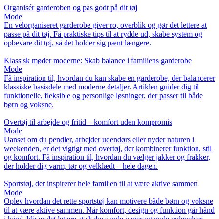
Organisér garderoben og pas godt på dit tøj
Mode
En velorganiseret garderobe giver ro, overblik og gør det lettere at
passe på dit tøj. Få praktiske tips til at rydde ud, skabe system og
opbevare dit tøj, så det holder sig pænt længere.
Klassisk møder moderne: Skab balance i familiens garderobe
Mode
Få inspiration til, hvordan du kan skabe en garderobe, der balancerer
klassiske basisdele med moderne detaljer. Artiklen guider dig til
funktionelle, fleksible og personlige løsninger, der passer til både
børn og voksne.
Overtøj til arbejde og fritid – komfort uden kompromis
Mode
Uanset om du pendler, arbejder udendørs eller nyder naturen i
weekenden, er det vigtigt med overtøj, der kombinerer funktion, stil
og komfort. Få inspiration til, hvordan du vælger jakker og frakker,
der holder dig varm, tør og velklædt – hele dagen.
Sportstøj, der inspirerer hele familien til at være aktive sammen
Mode
Oplev hvordan det rette sportstøj kan motivere både børn og voksne
til at være aktive sammen. Når komfort, design og funktion går hånd
i hånd, bliver det lettere at skabe sunde vaner og gode oplevelser