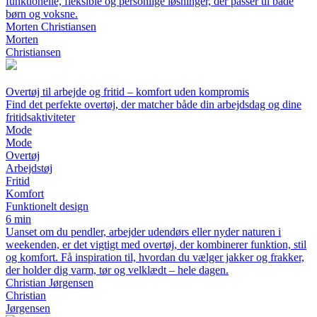
funktionelle, fleksible og personlige løsninger, der passer til både
børn og voksne.
Morten Christiansen
Morten
Christiansen
Overtøj til arbejde og fritid – komfort uden kompromis
Find det perfekte overtøj, der matcher både din arbejdsdag og dine
fritidsaktiviteter
Mode
Mode
Overtøj
Arbejdstøj
Fritid
Komfort
Funktionelt design
6 min
Uanset om du pendler, arbejder udendørs eller nyder naturen i
weekenden, er det vigtigt med overtøj, der kombinerer funktion, stil
og komfort. Få inspiration til, hvordan du vælger jakker og frakker,
der holder dig varm, tør og velklædt – hele dagen.
Christian Jørgensen
Christian
Jørgensen