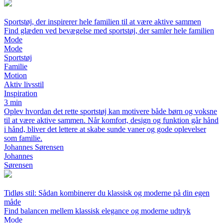
Sportstøj, der inspirerer hele familien til at være aktive sammen
Find glæden ved bevægelse med sportstøj, der samler hele familien
Mode
Mode
Sportstøj
Familie
Motion
Aktiv livsstil
Inspiration
3 min
Oplev hvordan det rette sportstøj kan motivere både børn og voksne
til at være aktive sammen. Når komfort, design og funktion går hånd
i hånd, bliver det lettere at skabe sunde vaner og gode oplevelser
som familie.
Johannes Sørensen
Johannes
Sørensen
Tidløs stil: Sådan kombinerer du klassisk og moderne på din egen
måde
Find balancen mellem klassisk elegance og moderne udtryk
Mode