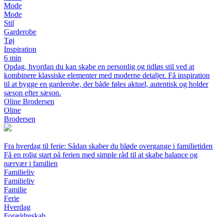
Mode
Mode
Stil
Garderobe
Tøj
Inspiration
6 min
Opdag, hvordan du kan skabe en personlig og tidløs stil ved at
kombinere klassiske elementer med moderne detaljer. Få inspiration
til at bygge en garderobe, der både føles aktuel, autentisk og holder
sæson efter sæson.
Oline Brodersen
Oline
Brodersen
Fra hverdag til ferie: Sådan skaber du bløde overgange i familietiden
Få en rolig start på ferien med simple råd til at skabe balance og
nærvær i familien
Familieliv
Familieliv
Familie
Ferie
Hverdag
Forældreskab