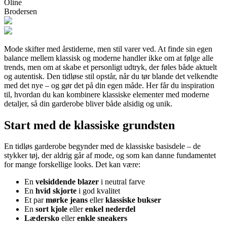
Oline
Brodersen
Mode skifter med årstiderne, men stil varer ved. At finde sin egen
balance mellem klassisk og moderne handler ikke om at følge alle
trends, men om at skabe et personligt udtryk, der føles både aktuelt
og autentisk. Den tidløse stil opstår, når du tør blande det velkendte
med det nye – og gør det på din egen måde. Her får du inspiration
til, hvordan du kan kombinere klassiske elementer med moderne
detaljer, så din garderobe bliver både alsidig og unik.
Start med de klassiske grundsten
En tidløs garderobe begynder med de klassiske basisdele – de
stykker tøj, der aldrig går af mode, og som kan danne fundamentet
for mange forskellige looks. Det kan være:
En
velsiddende blazer
i neutral farve
En
hvid skjorte
i god kvalitet
Et par
mørke jeans
eller
klassiske bukser
En
sort kjole
eller
enkel nederdel
Lædersko
eller
enkle sneakers