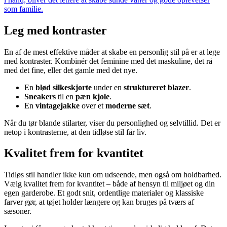
som familie.
Leg med kontraster
En af de mest effektive måder at skabe en personlig stil på er at lege
med kontraster. Kombinér det feminine med det maskuline, det rå
med det fine, eller det gamle med det nye.
En
blød silkeskjorte
under en
struktureret blazer
.
Sneakers
til en
pæn kjole
.
En
vintagejakke
over et
moderne sæt
.
Når du tør blande stilarter, viser du personlighed og selvtillid. Det er
netop i kontrasterne, at den tidløse stil får liv.
Kvalitet frem for kvantitet
Tidløs stil handler ikke kun om udseende, men også om holdbarhed.
Vælg kvalitet frem for kvantitet – både af hensyn til miljøet og din
egen garderobe. Et godt snit, ordentlige materialer og klassiske
farver gør, at tøjet holder længere og kan bruges på tværs af
sæsoner.