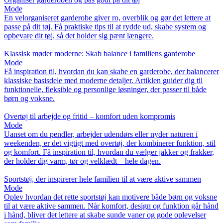
Mode
En velorganiseret garderobe giver ro, overblik og gør det lettere at
passe på dit tøj. Få praktiske tips til at rydde ud, skabe system og
opbevare dit tøj, så det holder sig pænt længere.
Klassisk møder moderne: Skab balance i familiens garderobe
Mode
Få inspiration til, hvordan du kan skabe en garderobe, der balancerer
klassiske basisdele med moderne detaljer. Artiklen guider dig til
funktionelle, fleksible og personlige løsninger, der passer til både
børn og voksne.
Overtøj til arbejde og fritid – komfort uden kompromis
Mode
Uanset om du pendler, arbejder udendørs eller nyder naturen i
weekenden, er det vigtigt med overtøj, der kombinerer funktion, stil
og komfort. Få inspiration til, hvordan du vælger jakker og frakker,
der holder dig varm, tør og velklædt – hele dagen.
Sportstøj, der inspirerer hele familien til at være aktive sammen
Mode
Oplev hvordan det rette sportstøj kan motivere både børn og voksne
til at være aktive sammen. Når komfort, design og funktion går hånd
i hånd, bliver det lettere at skabe sunde vaner og gode oplevelser