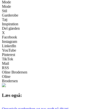
Mode
Mode
Stil
Garderobe
Tøj
Inspiration
Del glæden
X
Facebook
Instagram
LinkedIn
YouTube
Pinterest
TikTok
Mail
RSS
Oline Brodersen
Oline
Brodersen
Læs også:
Organisér garderoben og pas godt på dit tøj