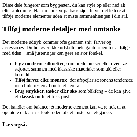
Disse dele fungerer som byggesten, du kan style op eller ned alt
efter anledning. Når du har styr på basistøjet, bliver det lettere at
tilføje moderne elementer uden at miste sammenhængen i din stil.
Tilføj moderne detaljer med omtanke
Det moderne udtryk kommer ofte gennem snit, farver og
accessories. Du behøver ikke udskifte hele garderoben for at følge
med tiden – små justeringer kan gøre en stor forskel.
Prøv
moderne silhuetter
, som brede bukser eller oversize
skjorter, sammen med klassiske materialer som uld eller
bomuld.
Tilføj
farver eller mønstre
, der afspejler sæsonens tendenser,
men hold resten af outfittet neutralt.
Brug
smykker, tasker eller sko
som blikfang – de kan give
et klassisk outfit et frisk pust.
Det handler om balance: ét moderne element kan være nok til at
opdatere et klassisk look, uden at det mister sin elegance.
Læs også: