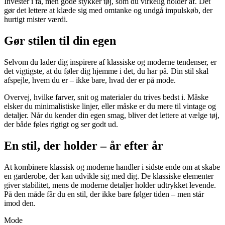
Invester i få, men gode stykker tøj, som du virkelig holder af. Det
gør det lettere at klæde sig med omtanke og undgå impulskøb, der
hurtigt mister værdi.
Gør stilen til din egen
Selvom du lader dig inspirere af klassiske og moderne tendenser, er
det vigtigste, at du føler dig hjemme i det, du har på. Din stil skal
afspejle, hvem du er – ikke bare, hvad der er på mode.
Overvej, hvilke farver, snit og materialer du trives bedst i. Måske
elsker du minimalistiske linjer, eller måske er du mere til vintage og
detaljer. Når du kender din egen smag, bliver det lettere at vælge tøj,
der både føles rigtigt og ser godt ud.
En stil, der holder – år efter år
At kombinere klassisk og moderne handler i sidste ende om at skabe
en garderobe, der kan udvikle sig med dig. De klassiske elementer
giver stabilitet, mens de moderne detaljer holder udtrykket levende.
På den måde får du en stil, der ikke bare følger tiden – men står
imod den.
Mode