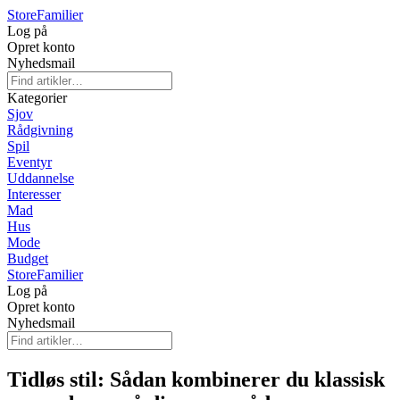
Store
Familier
Log på
Opret konto
Nyhedsmail
Kategorier
Sjov
Rådgivning
Spil
Eventyr
Uddannelse
Interesser
Mad
Hus
Mode
Budget
Store
Familier
Log på
Opret konto
Nyhedsmail
Tidløs stil: Sådan kombinerer du klassisk