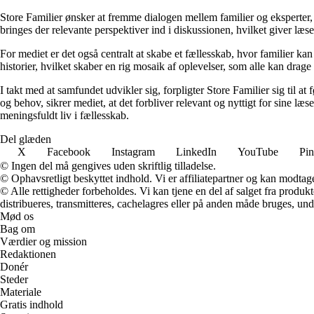
Store Familier ønsker at fremme dialogen mellem familier og eksperter,
bringes der relevante perspektiver ind i diskussionen, hvilket giver læs
For mediet er det også centralt at skabe et fællesskab, hvor familier k
historier, hvilket skaber en rig mosaik af oplevelser, som alle kan drage 
I takt med at samfundet udvikler sig, forpligter Store Familier sig til a
og behov, sikrer mediet, at det forbliver relevant og nyttigt for sine læ
meningsfuldt liv i fællesskab.
Del glæden
X
Facebook
Instagram
LinkedIn
YouTube
Pin
© Ingen del må gengives uden skriftlig tilladelse.
© Ophavsretligt beskyttet indhold. Vi er affiliatepartner og kan modtag
© Alle rettigheder forbeholdes. Vi kan tjene en del af salget fra produk
distribueres, transmitteres, cachelagres eller på anden måde bruges, und
Mød os
Bag om
Værdier og mission
Redaktionen
Donér
Steder
Materiale
Gratis indhold