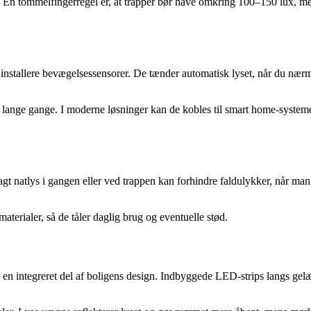
nde. En tommelfingerregel er, at trapper bør have omkring 100–150 lux,
installere bevægelsessensorer. De tænder automatisk lyset, når du nærmer
 lange gange. I moderne løsninger kan de kobles til smart home-systemer
t natlys i gangen eller ved trappen kan forhindre faldulykker, når man 
erialer, så de tåler daglig brug og eventuelle stød.
n integreret del af boligens design. Indbyggede LED-strips langs gelæn