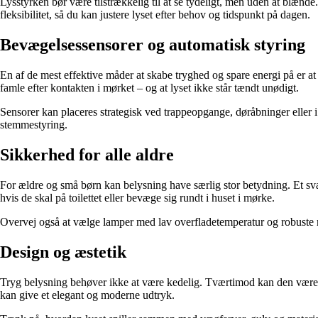
Lysstyrken bør være tilstrækkelig til at se tydeligt, men uden at blæ
fleksibilitet, så du kan justere lyset efter behov og tidspunkt på dagen.
Bevægelsessensorer og automatisk styring
En af de mest effektive måder at skabe tryghed og spare energi på er at 
famle efter kontakten i mørket – og at lyset ikke står tændt unødigt.
Sensorer kan placeres strategisk ved trappeopgange, døråbninger eller i
stemmestyring.
Sikkerhed for alle aldre
For ældre og små børn kan belysning have særlig stor betydning. Et svag
hvis de skal på toilettet eller bevæge sig rundt i huset i mørke.
Overvej også at vælge lamper med lav overfladetemperatur og robuste mat
Design og æstetik
Tryg belysning behøver ikke at være kedelig. Tværtimod kan den være e
kan give et elegant og moderne udtryk.