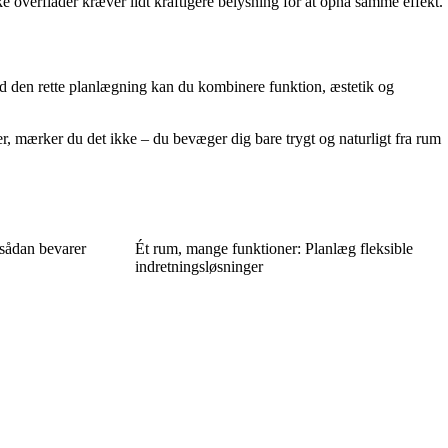
overflader kræver lidt kraftigere belysning for at opnå samme effekt.
Med den rette planlægning kan du kombinere funktion, æstetik og
r, mærker du det ikke – du bevæger dig bare trygt og naturligt fra rum
 sådan bevarer
Ét rum, mange funktioner: Planlæg fleksible
indretningsløsninger