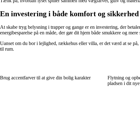
Tænk på, hvordan lyset spiller sammen med vægfarver, gulv og material
En investering i både komfort og sikkerhed
At skabe tryg belysning i trapper og gange er en investering, der beta
energibesparelse på en måde, der gør dit hjem både smukkere og mere s
Uanset om du bor i lejlighed, rækkehus eller villa, er det værd at se p
til rum.
Brug accentfarver til at give din bolig karakter
Flytning og opbe
pladsen i dit ny