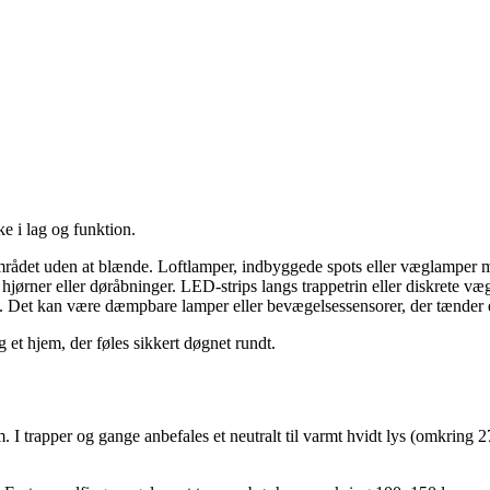
e i lag og funktion.
mrådet uden at blænde. Loftlamper, indbyggede spots eller væglamper m
hjørner eller døråbninger. LED-strips langs trappetrin eller diskrete væg
 Det kan være dæmpbare lamper eller bevægelsessensorer, der tænder et 
 et hjem, der føles sikkert døgnet rundt.
m. I trapper og gange anbefales et neutralt til varmt hvidt lys (omkring