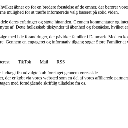
 hvilket åbner op for en bredere forståelse af de emner, der berører vo
erne mulighed for at træffe informerede valg baseret på solid viden.
an dele deres erfaringer og støtte hinanden. Gennem kommentarer og inte
nytte af. Dette fællesskab tilskynder til åbenhed og forståelse, hvilket e
t følge med i de forandringer, der påvirker familier i Danmark. Med en kon
sere. Gennem en engageret og informativ tilgang søger Store Familier at v
terest
TikTok
Mail
RSS
e indtægt fra udvalgte køb foretaget gennem vores side.
ter, der er købt via vores websted som en del af vores affilierede partn
tagen med forudgående skriftlig tilladelse fra os.