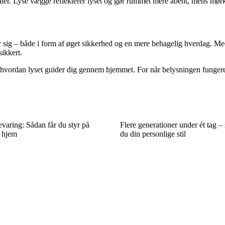
er. Lyse vægge reflekterer lyset og gør rummet mere åbent, mens mørke 
ler sig – både i form af øget sikkerhed og en mere behagelig hverdag. 
ikkert.
å, hvordan lyset guider dig gennem hjemmet. For når belysningen fungere
varing: Sådan får du styr på
Flere generationer under ét tag –
e hjem
du din personlige stil