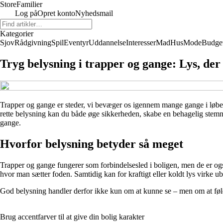
Store
Familier
Log på
Opret konto
Nyhedsmail
Kategorier
Sjov
Rådgivning
Spil
Eventyr
Uddannelse
Interesser
Mad
Hus
Mode
Budge
Tryg belysning i trapper og gange: Lys, de
Trapper og gange er steder, vi bevæger os igennem mange gange i løbet
rette belysning kan du både øge sikkerheden, skabe en behagelig stemning
gange.
Hvorfor belysning betyder så meget
Trapper og gange fungerer som forbindelsesled i boligen, men de er også 
hvor man sætter foden. Samtidig kan for kraftigt eller koldt lys virke 
God belysning handler derfor ikke kun om at kunne se – men om at føle 
Brug accentfarver til at give din bolig karakter