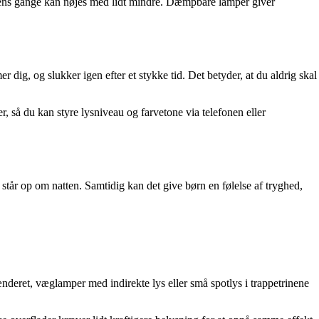
 mens gange kan nøjes med lidt mindre. Dæmpbare lamper giver
 dig, og slukker igen efter et stykke tid. Det betyder, at du aldrig skal
, så du kan styre lysniveau og farvetone via telefonen eller
står op om natten. Samtidig kan det give børn en følelse af tryghed,
deret, væglamper med indirekte lys eller små spotlys i trappetrinene