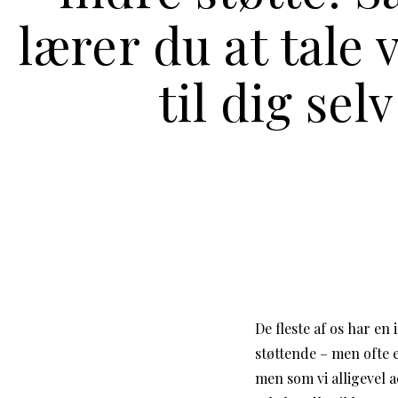
lærer du at tale 
til dig selv
De fleste af os har e
støttende – men ofte e
men som vi alligevel a