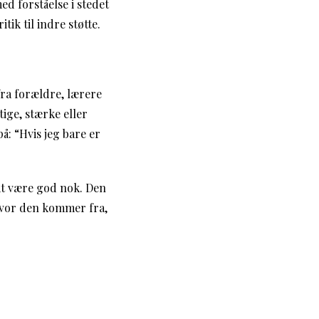
ed forståelse i stedet
ik til indre støtte.
fra forældre, lærere
tige, stærke eller
å: “Hvis jeg bare er
 at være god nok. Den
 hvor den kommer fra,