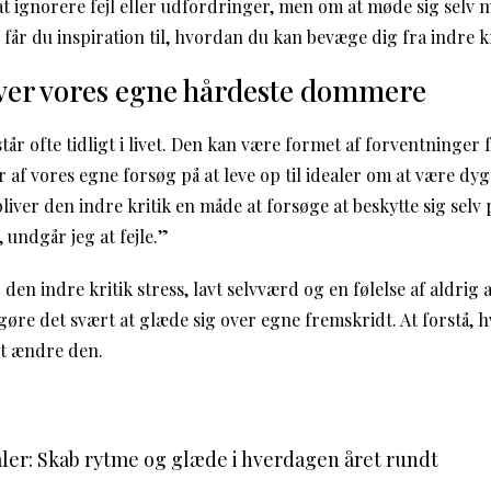
t ignorere fejl eller udfordringer, men om at møde sig selv m
år du inspiration til, hvordan du kan bevæge dig fra indre krit
iver vores egne hårdeste dommere
tår ofte tidligt i livet. Den kan være formet af forventninger 
r af vores egne forsøg på at leve op til idealer om at være dyg
iver den indre kritik en måde at forsøge at beskytte sig selv p
 undgår jeg at fejle.”
en indre kritik stress, lavt selvværd og en følelse af aldrig
øre det svært at glæde sig over egne fremskridt. At forstå,
at ændre den.
ler: Skab rytme og glæde i hverdagen året rundt