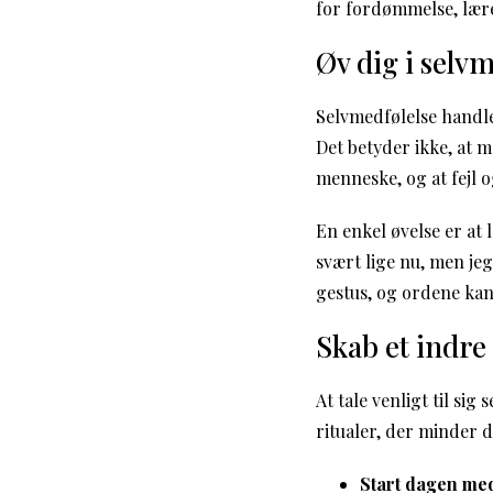
for fordømmelse, lærer
Øv dig i selv
Selvmedfølelse handle
Det betyder ikke, at 
menneske, og at fejl o
En enkel øvelse er at 
svært lige nu, men je
gestus, og ordene ka
Skab et indre
At tale venligt til si
ritualer, der minder 
Start dagen med