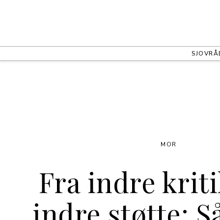
SJOV
RÅ
MOR
Fra indre kriti
indre støtte: 