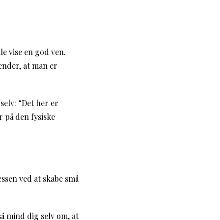
e vise en god ven.
ender, at man er
selv: “Det her er
r på den fysiske
cessen ved at skabe små
 så mind dig selv om, at