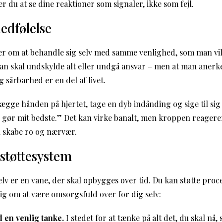
 du at se dine reaktioner som signaler, ikke som fejl.
medfølelse
r om at behandle sig selv med samme venlighed, som man vill
man skal undskylde alt eller undgå ansvar – men at man anerk
g sårbarhed er en del af livet.
lægge hånden på hjertet, tage en dyb indånding og sige til sig 
g gør mit bedste.” Det kan virke banalt, men kroppen reagere
n skabe ro og nærvær.
 støttesystem
g selv er en vane, der skal opbygges over tid. Du kan støtte pro
dig om at være omsorgsfuld over for dig selv:
 en venlig tanke.
I stedet for at tænke på alt det, du skal nå,