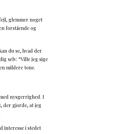
n fejl, glemmer noget
den forstående og
 kan du se, hvad der
g selv: “Ville jeg sige
e en mildere tone.
 med nysgerrighed. I
, der gjorde, at jeg
.
 interesse i stedet