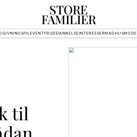
STORE
FAMILIER
DGIVNING
SPIL
EVENTYR
UDDANNELSE
INTERESSER
MAD
HUS
MODE
k til
Sådan