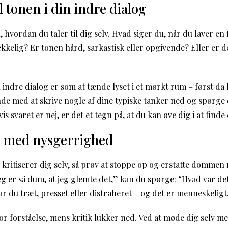
 tonen i din indre dialog
il, hvordan du taler til dig selv. Hvad siger du, når du laver e
rækkelig? Er tonen hård, sarkastisk eller opgivende? Eller er 
n indre dialog er som at tænde lyset i et mørkt rum – først da
e med at skrive nogle af dine typiske tanker ned og spørge di
is svaret er nej, er det et tegn på, at du kan øve dig i at find
ud med nysgerrighed
 kritiserer dig selv, så prøv at stoppe op og erstatte dommen
eg er så dum, at jeg glemte det,” kan du spørge: “Hvad var det
r du træt, presset eller distraheret – og det er menneskeligt
 forståelse, mens kritik lukker ned. Ved at møde dig selv med