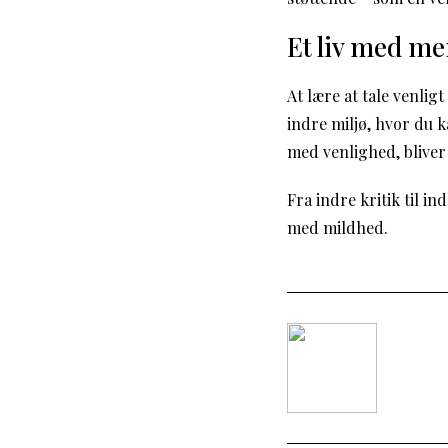
Et liv med me
At lære at tale venligt
indre miljø, hvor du k
med venlighed, bliver
Fra indre kritik til in
med mildhed.