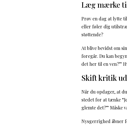
Læg mærke til
Prøv en dag at lytte t
eller føler dig utilst
støttende?
At blive bevidst om si
foregår. Du kan begynd
det her til en ven?” Hv
Skift kritik 
Når du opdager, at du
stedet for at tænke “J
glemte det?” Måske va
Nysgerrighed åbner for