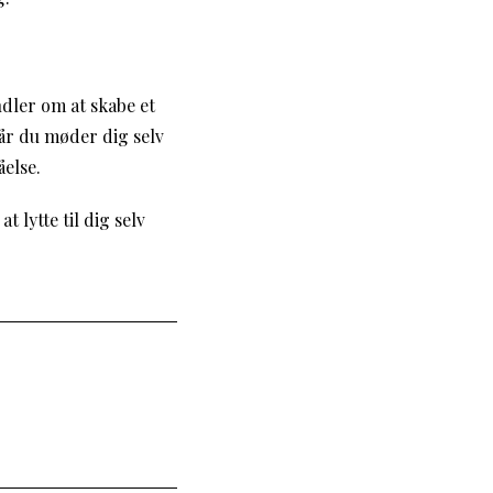
andler om at skabe et
Når du møder dig selv
else.
t lytte til dig selv