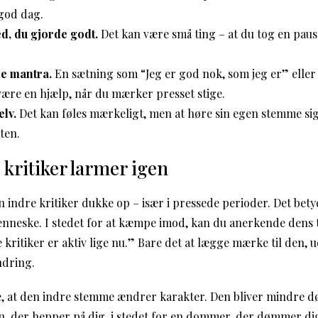
 god dag.
ed, du gjorde godt.
Det kan være små ting – at du tog en pause
de mantra.
En sætning som “Jeg er god nok, som jeg er” eller
være en hjælp, når du mærker presset stige.
elv.
Det kan føles mærkeligt, men at høre sin egen stemme sig
ten.
 kritiker larmer igen
n indre kritiker dukke op – især i pressede perioder. Det bety
menneske. I stedet for at kæmpe imod, kan du anerkende dens t
 kritiker er aktiv lige nu.” Bare det at lægge mærke til den, u
ndring.
ge, at den indre stemme ændrer karakter. Den bliver mindr
n, der hepper på dig, i stedet for en dommer, der dømmer di