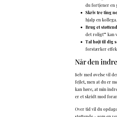
du fortjener en
Skriv tre ting n
hjalp en kollega.
Brug et støtten
det roligt” kan 
Tal højt til dig s
forstærker effek
Når den indre
Selv med øvelse vil de
fejlet, men at du er 
kan høre, at min indre
er et skridt mod fora
Over tid vil du opda
støttende – som en ve