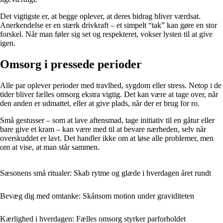
Det vigtigste er, at begge oplever, at deres bidrag bliver værdsat.
Anerkendelse er en stærk drivkraft – et simpelt “tak” kan gøre en stor
forskel. Når man føler sig set og respekteret, vokser lysten til at give
igen.
Omsorg i pressede perioder
Alle par oplever perioder med travlhed, sygdom eller stress. Netop i de
tider bliver fælles omsorg ekstra vigtig. Det kan være at tage over, når
den anden er udmattet, eller at give plads, når der er brug for ro.
Små gestusser – som at lave aftensmad, tage initiativ til en gåtur eller
bare give et kram – kan være med til at bevare nærheden, selv når
overskuddet er lavt. Det handler ikke om at løse alle problemer, men
om at vise, at man står sammen.
Sæsonens små ritualer: Skab rytme og glæde i hverdagen året rundt
Bevæg dig med omtanke: Skånsom motion under graviditeten
Kærlighed i hverdagen: Fælles omsorg styrker parforholdet