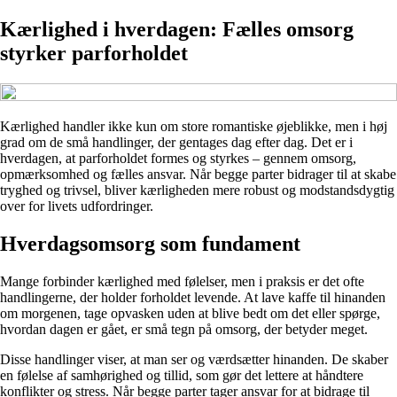
Kærlighed i hverdagen: Fælles omsorg
styrker parforholdet
Kærlighed handler ikke kun om store romantiske øjeblikke, men i høj
grad om de små handlinger, der gentages dag efter dag. Det er i
hverdagen, at parforholdet formes og styrkes – gennem omsorg,
opmærksomhed og fælles ansvar. Når begge parter bidrager til at skabe
tryghed og trivsel, bliver kærligheden mere robust og modstandsdygtig
over for livets udfordringer.
Hverdagsomsorg som fundament
Mange forbinder kærlighed med følelser, men i praksis er det ofte
handlingerne, der holder forholdet levende. At lave kaffe til hinanden
om morgenen, tage opvasken uden at blive bedt om det eller spørge,
hvordan dagen er gået, er små tegn på omsorg, der betyder meget.
Disse handlinger viser, at man ser og værdsætter hinanden. De skaber
en følelse af samhørighed og tillid, som gør det lettere at håndtere
konflikter og stress. Når begge parter tager ansvar for at bidrage til