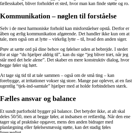
fællesskabet, bliver forholdet et sted, hvor man kan finde støtte og ro.
Kommunikation – nøglen til forståelse
Selv i de mest harmoniske forhold kan misforståelser opstå. Derfor er
åben og ærlig kommunikation afgørende. Det handler ikke kun om at
tale, men også om at lytte – virkelig lytte – til, hvad den anden siger.
Prøv at sætte ord på dine behov og følelser uden at bebrejde. I stedet
for at sige “du hjælper aldrig til”, kan du sige “jeg bliver træt, når jeg
står med det hele alene”. Det skaber en mere konstruktiv dialog, hvor
begge føler sig hørt.
At tage sig tid til at tale sammen – også om de små ting – kan
forebygge, at irritationer vokser sig store. Mange par oplever, at en fast
ugentlig “tjek-ind-samtale” hjælper med at holde forbindelsen stærk.
Fælles ansvar og balance
Et sundt parforhold bygger på balance. Det betyder ikke, at alt skal
deles 50/50, men at begge føler, at indsatsen er retfærdig. Når den ene
tager sig af praktiske opgaver, mens den anden bidrager med
planlægning eller følelsesmæssig støtte, kan det stadig føles
ligeværdigt.