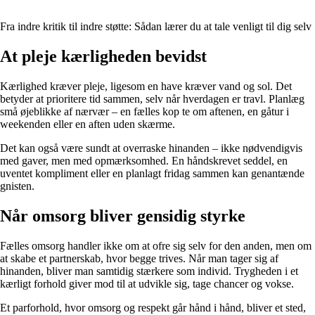
Fra indre kritik til indre støtte: Sådan lærer du at tale venligt til dig selv
At pleje kærligheden bevidst
Kærlighed kræver pleje, ligesom en have kræver vand og sol. Det
betyder at prioritere tid sammen, selv når hverdagen er travl. Planlæg
små øjeblikke af nærvær – en fælles kop te om aftenen, en gåtur i
weekenden eller en aften uden skærme.
Det kan også være sundt at overraske hinanden – ikke nødvendigvis
med gaver, men med opmærksomhed. En håndskrevet seddel, en
uventet kompliment eller en planlagt fridag sammen kan genantænde
gnisten.
Når omsorg bliver gensidig styrke
Fælles omsorg handler ikke om at ofre sig selv for den anden, men om
at skabe et partnerskab, hvor begge trives. Når man tager sig af
hinanden, bliver man samtidig stærkere som individ. Trygheden i et
kærligt forhold giver mod til at udvikle sig, tage chancer og vokse.
Et parforhold, hvor omsorg og respekt går hånd i hånd, bliver et sted,